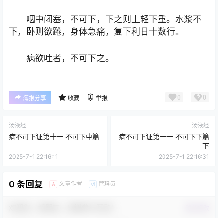
咽中闭塞，不可下，下之则上轻下重。水浆不
下，卧则欲踡，身体急痛，复下利日十数行。
病欲吐者，不可下之。
0
0
海报分享
收藏
举报
汤液经
汤液经
病不可下证第十一 不可下中篇
病不可下证第十一 不可下下篇
下
2025-7-1 22:16:11
2025-7-1 22:16:31
0 条回复
文章作者
管理员
A
M
欢迎您，新朋友，感谢参与互动！
确认修改