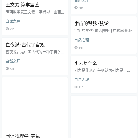
自然之理
你无法想象。
王文素.算学宝鉴
206
明朝数学家王文素，字尚彬，山西
汾州（今汾阳市）人，约生于道历4
自然之理
162年（西历1465年），于明朝成
宇宙的琴弦-弦论
化年间（道历4162年-4184年）随
235
宇宙的琴弦-弦论[美国] 布赖恩·格林
父王林到河北饶阳经商，遂定居。
自古晋商多儒商，出生于中小商人
自然之理
家庭的王文素，受所处社会及家庭
宣夜说-古代宇宙观
影响，自幼颖悟，涉猎书史，诸子
141
百家，无所不知。尤长于算法，留
宣夜说，是中国古代的一种宇宙学
心通证，以一生之精力，完成了
说。起源于道家思想的古老宇宙学
自然之理
《新集通证古今算学宝鉴》这一数
说，理论基础为道家元气理论。与
引力是什么
学巨著，为后人留下了宝贵的财
盖天说、浑天说宇宙学说并称三大
538
引力是什么？ 牛顿认为引力是一种
富。 《算学宝鉴》,全称《新…
宇宙观（论天三家）。宣夜说主张
力，而爱因斯坦认为引力是空间本
“日月众星，自然浮生于虚空之中，
自然之理
身弯曲之后产生的几何效应。爱因
其行其止，皆须气焉”，创造了天体
斯坦认为，完全真空的空间是平坦
漂浮于气体中的理论，并且在它的
110
的。但在有质量物体的作用下，平
进一步发展中认为连天体自身、包
坦的空间会被弯曲。物体在弯曲空
括遥远的恒星和银河都是由气体组
间中会沿着测地线运动，由此将会
成。这种十分令人惊异的思想，竟
出现引力效应。 是否能找到引力
和现代天文学的许多结论一致。 宣
子。物质就怎么会相互吸引，熵增
夜说的历史渊源，可以上溯至战国
与此是否相背。。。
时代…
固体物理学_黄昆