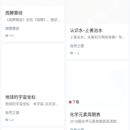
约道历197年（西历前2500年），
古印度出现了一种称为哈拉巴数码
的铭文记数法。到约2697年前后通
周髀算经
行起两种数码：卡罗什奇数字…
《周髀算经》初名《周髀》，唐初
改名《周髀算经》，是中国古代十
周髀算经
大算经书籍之一。 《周髀算经》是
认识水-上善治水
我国最古老的天文学及数学著作，
790
上善治水，水善利万物而有静！你
约成书于西汉末东汉初不晚于道历2
会“治水”吗？ 水的物理性质水是一
597年（西历前1世纪）。《周髀算
自然之理
种由‌氢、‌氧两种元素组成的无机
经》的内容，是以商高与周公的问
物，常温常压下呈无色无味的透明
答形式陈述而成，主要阐明当时的
1.1k
液体。以下是关于水的一些主要物
盖天说、四分历法。唐初规定它为
理性质： ‌密度：水的密度随温度的
国子监明算科的教材之一，故改名
变化而变化，在4℃（精确值为3.9
《周髀算经》。 《周髀算经》在数
8℃）时达到最大，为1×10³kg/m³
学领域的成就，一是勾股定理，二
（或1.0g/cm³）。‌水在0℃时，密度
是勾股定理在测量上的应用，三是…
为0.99987×10³kg/m³；冰在0℃
时，密度为0.9167×10³kg/m³。‌ ‌
沸…
地球的宇宙坐标
下载
2个资源
地球的宇宙坐标：本宇宙-拉尼亚凯
亚超星系团-室女座星系团-本星系
自然之理
群-银河系-猎户臂-古尔德带-本地
化学元素周期表
泡-本星际云-奥尔特云-太阳系的第
648
2018版化学元素周期表高清图：
三行星（地球）。 地球位置、大
小： 别太相信这尺寸，误差可大到