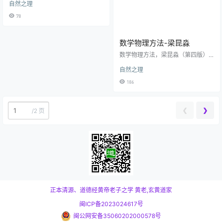
自然之理
78
数学物理方法-梁昆淼
数学物理方法，梁昆淼（第四版）
教材
自然之理
186
❮
❯
/
2 页
正本清源、道德经黄帝老子之学
黄老,玄黄道家
闽ICP备2023024617号
闽公网安备35060202000578号