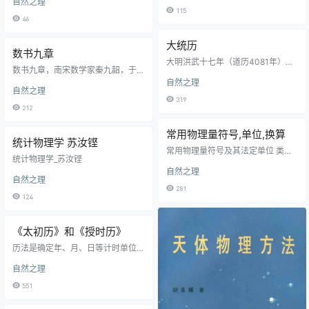
自然之理
研究所 葛韶锋
物理学》，点标签或回目录查找
115
46
大统历
数书九章
大明洪武十七年（道历4081年）于
数书九章，南宋数学家秦九韶，于
南京鸡鸣山设观象台﹐令博士元统
道历3944年9月（西历1247年）著
自然之理
修历﹐仍以《大统》为名﹐而积分
自然之理
成《数术大略》，明代后期改名为
全袭元代《授时》法数﹐惟去其岁
319
《数书九章》。 《数书九章》共列
实消长。调整原来篇目次序，共得
212
算题81问，分为9类，每类9个问
四卷，称《大统历通轨》。《明史·
题。主要内容如下：⑴大衍类：一
历志二》将《大统历》分为三编。
常用物理量符号,单位,换算
次同余式组解法。⑵天时类：历法
首编《法原》含勾股测望、弧矢割
统计物理学 苏汝铿
计算、降水量。⑶田域类：土地面
圆、黄赤道差、黄赤道内外度、白
常用物理量符号及其法定单位 类别
积。⑷测望类：勾股、重差。⑸赋
统计物理学_苏汝铿
道交周、日月五星平立定三差和里
量的名称量的符号单位的名称单位
役类：均输、税收。⑹钱谷类：粮
自然之理
差刻漏共七目。次《立成》一编，
的符号空间和时间〔平面〕角α，
自然之理
谷转运、仓窖容积。⑺营建类：建
详载各种用数表，以便推步使用。
β，γ，θ，φ弧度rad度°〔角〕分′
281
筑、施工。⑻军族类：营盘布置、
末编《推步》含气朔、日躔、月
〔角〕秒″立体角Ω球面度sr长度l，L
124
军需供应。⑼市物类：交易、利…
离、中…
米m海里n mile宽度b米m高度h米m
厚度δ，d米m半径r，R米m直径d，
D米m程长S米m距离d，r米m笛卡儿
《太初历》和《授时历》
坐标x、y、z米m曲率半径ρ米m曲率
历法是确定年、月、日等计时单位
κ每米m-1面积A、(S)平方米m2体
的长度，并使之依一定的关系组
积、容积V立方米m3升L，l时间，
自然之理
合，供计量较长时间间隔之用的计
时间间隔，持…
时系统。 西汉初年，沿用秦朝的
551
《颛顼（zhuānxu）历》。但《颛
顼历》有一定的误差。汉武帝太初