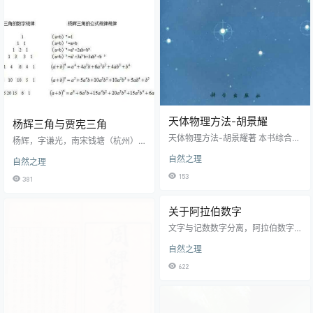
元年（道历2593年）（元封六
年），经司马迁等人提议，汉武帝
下令改定历法。并责成邓平、唐
都、落下闳等人议造《汉历》，汉
武帝元封七年历成，是年五月改年
号为太初（即为太初元年），并颁
布实施这套《汉历》，后人以此颁
布年号称…
天体物理方法-胡景耀
杨辉三角与贾宪三角
天体物理方法-胡景耀著 本书综合论
杨辉，字谦光，南宋钱塘（杭州）
述了天休物理的研究手段和实测方
人氏，为官清廉，与秦九韶、李
自然之理
法， 同时也注意向读者介绍了本领
自然之理
冶、朱世杰并称“宋元数学四大家”。
域的最新发展动态. 全书共分两篇，
他总结了民间乘除捷算法、“垛积
153
381
上篇五章详细地叙述了天体物理研
术”、纵横图，论证过弧矢公式，时
究中常用的各种仪器设备; 下篇六章
人称之为“辉术”。于道历3958年
则以此为基础， 着重讨论了天体物
（西历1261年）所著的《详解九章
关于阿拉伯数字
理的实测方法及数据的后续处理，
算法》一书中出现阐述杨辉三角，
构成全书的重点. 虽然本书主要讨论
文字与记数数字分离，阿拉伯数字
是二项式系数在三角形中的一种几
的是地面光学波段的观测， 但其所
(Arabic figures，又称印度数字 )由
何排列。 是世界上第一个排出丰富
自然之理
用均去:本概念和一般方法， 也同样
0，1，2，3，4，5，6，7，8，9
的纵横图和讨论其构成规律的杰出
是其他平台、波段实测的基础. 本书
共十个计数符号组成。阿拉伯数字
数学家，一生著述颇丰，主要数学
622
读者对象…
最初由古印度人发明，后由阿拉伯
著作有五种21卷，包括： …
人传向欧洲，之后再经欧洲人将其
现代化。人们以为是阿拉伯人发明
的，所以人们称其为“阿拉伯数字”。