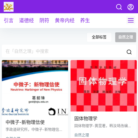
引言
道德经
阴符
黄帝内经
养生
全部标签
自然之理
固体物理学
中微子-新物理信使
固体物理学-黄昆著，韩汝琦改编版
李政道研究所，中微子-新物理信
书本较重，请耐心等待一会，马上
使，中微子的提出和发现。 李政道
自然之理
打开。。。 本站有两种版本《固体