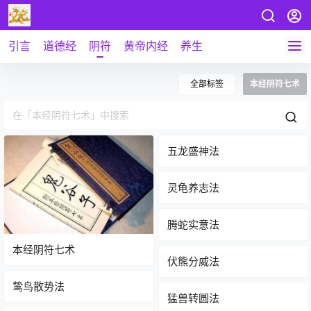
引言
道德经
阴符
黄帝内经
养生
全部标签
本经阴符七术
五龙盛神法
灵龟养志法
腾蛇实意法
本经阴符七术
伏熊分威法
鸷鸟散势法
猛兽转圆法