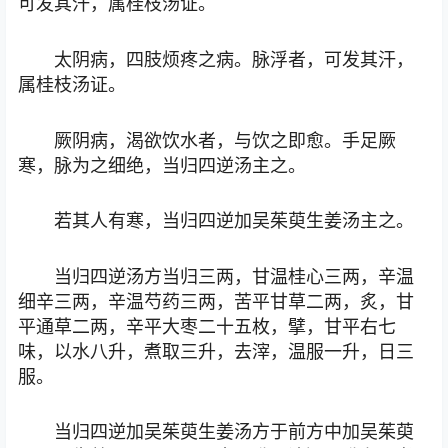
可发其汗，属桂枝汤证。
太阴病，四肢烦疼之病。脉浮者，可发其汗，
属桂枝汤证。
厥阴病，渴欲饮水者，与饮之即愈。手足厥
寒，脉为之细绝，当归四逆汤主之。
若其人有寒，当归四逆加吴茱萸生姜汤主之。
当归四逆汤方当归三两，甘温桂心三两，辛温
细辛三两，辛温芍药三两，苦平甘草二两，炙，甘
平通草二两，辛平大枣二十五枚，擘，甘平右七
味，以水八升，煮取三升，去滓，温服一升，日三
服。
当归四逆加吴茱萸生姜汤方于前方中加吴茱萸