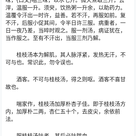
味，{口父}咀三味，以水七升。微火煮取三升，去
滓，温服一升。须臾，饮热粥一升余，以助药力。
温覆令汗出一时许，益善。若不汗，再服如前。复
不汗，后服小促其间，令半日许三服。病重者，一
日一夜乃差，当晬时观之。服一剂汤，病证犹在，
当作服之。至有不汗出，当服三剂乃解。
桂枝汤本为解肌，其人脉浮紧，发热无汗，不
可与也。常识此，勿令误也。
酒客。不可与桂枝汤，得之则呕。酒客不喜甘
故也。
喘家作，桂枝汤加厚朴杏子佳。即于桂枝汤方
内，加厚朴二两，杏仁五十个，去皮尖，余依前
法。
服桂枝汤吐者，其后必吐脓血。