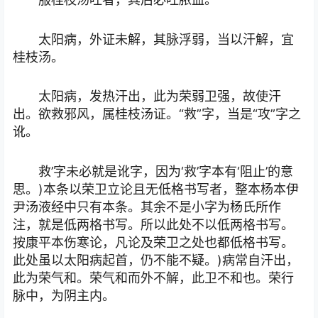
太阳病，外证未解，其脉浮弱，当以汗解，宜
桂枝汤。
太阳病，发热汗出，此为荣弱卫强，故使汗
出。欲救邪风，属桂枝汤证。“救”字，当是“攻”字之
讹。
救’字未必就是讹字，因为‘救’字本有‘阻止’的意
思。)本条以荣卫立论且无低格书写者，整本杨本伊
尹汤液经中只有本条。其余不是小字为杨氏所作
注，就是低两格书写。所以此处不以低两格书写。
按康平本伤寒论，凡论及荣卫之处也都低格书写。
此处虽以太阳病起首，仍不能不疑。)病常自汗出，
此为荣气和。荣气和而外不解，此卫不和也。荣行
脉中，为阴主内。