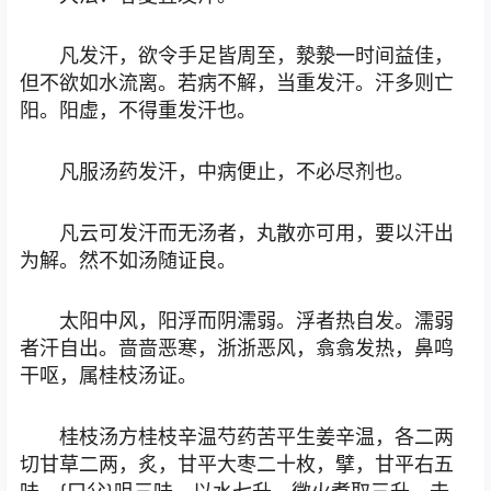
凡发汗，欲令手足皆周至，漐漐一时间益佳，
但不欲如水流离。若病不解，当重发汗。汗多则亡
阳。阳虚，不得重发汗也。
凡服汤药发汗，中病便止，不必尽剂也。
凡云可发汗而无汤者，丸散亦可用，要以汗出
为解。然不如汤随证良。
太阳中风，阳浮而阴濡弱。浮者热自发。濡弱
者汗自出。啬啬恶寒，浙浙恶风，翕翕发热，鼻鸣
干呕，属桂枝汤证。
桂枝汤方桂枝辛温芍药苦平生姜辛温，各二两
切甘草二两，炙，甘平大枣二十枚，擘，甘平右五