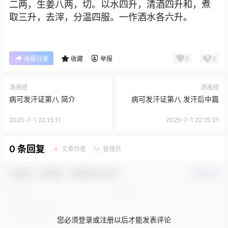
二两，生姜八两，切。以水四升，清酒四升和，煮
取三升，去滓，分温四服。一作酒水各六升。
0
0
海报分享
收藏
举报
汤液经
汤液经
病可发汗证第八 简介
病可发汗证第八 发汗后中篇
2025-7-1 22:15:11
2025-7-1 22:15:31
0 条回复
文章作者
管理员
A
M
欢迎您，新朋友，感谢参与互动！
确认修改
您必须登录或注册以后才能发表评论