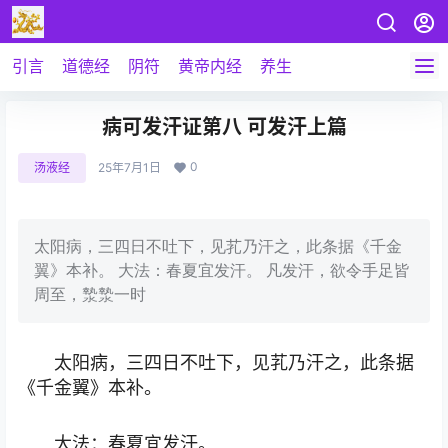
引言
道德经
阴符
黄帝内经
养生
病可发汗证第八 可发汗上篇
0
汤液经
25年7月1日
太阳病，三四日不吐下，见芤乃汗之，此条据《千金
翼》本补。 大法：春夏宜发汗。 凡发汗，欲令手足皆
周至，漐漐一时
太阳病，三四日不吐下，见芤乃汗之，此条据
《千金翼》本补。
大法：春夏宜发汗。