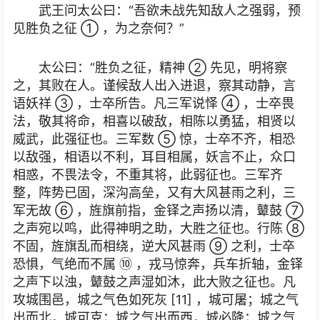
武王问太公曰：“吾欲未战先知敌人之强弱，预
见胜负之征 ① ，为之奈何？”
太公曰：“胜负之征，精神 ② 先见，明将察
之，其败在人。谨候敌人出入进退，察其动静，言
语妖祥 ③ ，士卒所告。凡三军说怿 ④ ，士卒畏
法，敬其将命，相喜以破敌，相陈以勇猛，相贤以
威武，此强征也。三军数 ⑤ 惊，士卒不齐，相恐
以敌强，相语以不利，耳目相属，妖言不止，众口
相惑，不畏法令，不重其将，此弱征也。三军齐
整，阵势已固，深沟高垒，又有大风甚雨之利，三
军无故 ⑥ ，旌旗前指，金铎之声扬以清，鼙鼓 ⑦
之声宛以鸣，此得神明之助，大胜之征也。行陈 ⑧
不固，旌旗乱而相绕，逆大风甚雨 ⑨ 之利，士卒
恐惧，气绝而不属 ⑩ ，戎马惊奔，兵车折轴，金铎
之声下以浊，鼙鼓之声湿如沐，此大败之征也。凡
攻城围邑，城之气色如死灰 [11] ，城可屠；城之气
出而北，城可克；城之气出而西，城必降；城之气