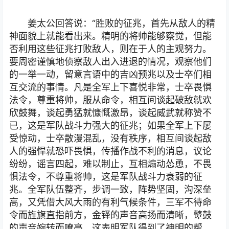
姜太公回答说：“胜败的征兆，首先从敌人的精
神面貌上就能看出来。精明的将帅能够察觉，但能
否利用这些征兆打败敌人，则在于人的主观努力。
要周密谨慎地侦察敌人出入进退的情况，观察他们
的一举一动，留意言语中的吉凶预兆以及士卒们相
互交流的事情。凡是全军上下喜悦非常，士卒畏惧
法令，尊重将帅，服从命令，相互间谈起破敌就欢
欣鼓舞，谈起勇猛就慷慨激昂，谈起威武就称赞不
已，这是军队战斗力强大的征兆；如果全军上下屡
受惊动，士卒散漫混乱，没有秩序，相互间谈起敌
人的强悍就恐吓畏惧，传播作战不利的消息，议论
纷纷，谣言四起，难以制止，互相煽动怂恿，不畏
惧法令，不尊重将帅，这是军队战斗力衰弱的征
兆。全军队伍整齐，步调一致，阵势坚固，沟深垒
高，又凭借大风大雨的有利气候条件，三军不待命
令而旌旗直指前方，金铎的声音高扬而清晰，鼙鼓
的声音婉转而嘹亮，这表明军队得到了神明的帮