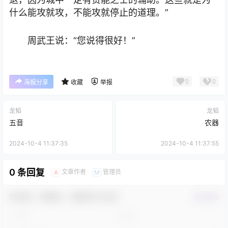
什么能攻就攻，不能攻就停止的道理。”
周武王说：“您说得很好！”
0
0
海报分享
收藏
举报
龙韬
龙韬
五音
农器
2024-10-4 11:37:35
2024-10-4 11:37:55
0 条回复
文章作者
管理员
A
M
欢迎您，新朋友，感谢参与互动！
确认修改