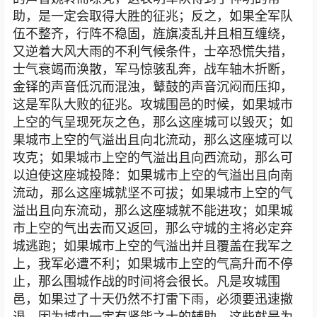
助，是一定会取得大胜的征兆；反之，如果全军队
伍不整齐，行阵不稳固，旌旗凌乱并且相互缠绕，
又逆着大风大雨的不利气候条件，士卒恐慌失措，
士气衰竭而涣散，军马惊骇乱奔，战车轴木折断，
金铎的声音低沉而混浊，鼙鼓的声音沉闷而压抑，
这是军队大败的征兆。攻城围邑的时候，如果城市
上空的气呈现死灰之色，那么这座城可以毁灭；如
果城市上空的气溢出且向北流动，那么这座城可以
攻克；如果城市上空的气溢出且向西流动，那么可
以迫使这座城投降：如果城市上空的气溢出且向南
流动，那么这座城就坚不可拔；如果城市上空的气
溢出且向东流动，那么这座城就不能进攻；如果城
市上空的气出去而又返回，那么守城的主将必定弃
城逃跑；如果城市上空的气溢出并且覆盖在我军之
上，我军必遭不利；如果城市上空的气高升而不停
止，那么围城作战的时间将会很长。凡是攻城围
邑，如果过了十天仍然不打雷下雨，必须要迅速撤
退，因为城中一定有贤能之士的辅助。这些就是为