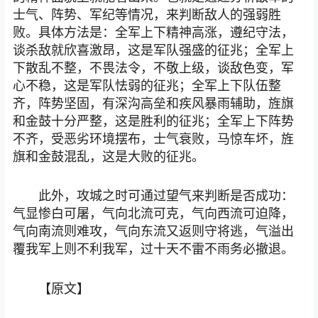
士气、阵势、军纪等情况，来判断敌人的强弱胜
败。具体方法是：全军上下精神高涨，遵纪守法，
谈杀敌就欣喜激昂，这是军队强盛的征兆；全军上
下散乱不整，不畏法令，不敬上级，谈敌色变，军
心不稳，这是军队怯弱的征兆；全军上下队伍整
齐，阵势坚固，有深沟高垒和疾风暴雨辅助，旌旗
和金鼓十分严整，这是胜利的征兆；全军上下阵势
不齐，受恶劣环境摆布，士气衰败，马惊车坏，旌
旗和金鼓混乱，这是大败的征兆。
此外，攻城之时可通过望气来判断是否成功：
气显惨白可屠，气向北流可克，气向西流可迫降，
气向南流则难攻，气向东流又返则守将逃，气溢出
覆我军上则不利我军，过十天不雷不雨务必撤退。
【原文】