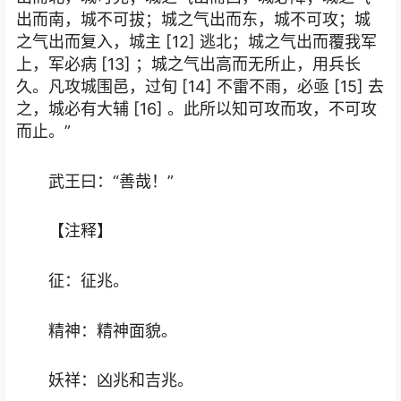
出而南，城不可拔；城之气出而东，城不可攻；城
之气出而复入，城主 [12] 逃北；城之气出而覆我军
上，军必病 [13] ；城之气出高而无所止，用兵长
久。凡攻城围邑，过旬 [14] 不雷不雨，必亟 [15] 去
之，城必有大辅 [16] 。此所以知可攻而攻，不可攻
而止。”
武王曰：“善哉！”
【注释】
征：征兆。
精神：精神面貌。
妖祥：凶兆和吉兆。