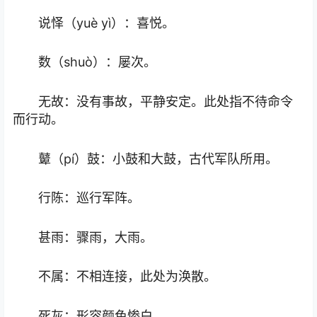
说怿（yuè yì）：喜悦。
数（shuò）：屡次。
无故：没有事故，平静安定。此处指不待命令
而行动。
鼙（pí）鼓：小鼓和大鼓，古代军队所用。
行陈：巡行军阵。
甚雨：骤雨，大雨。
不属：不相连接，此处为涣散。
死灰：形容颜色惨白。