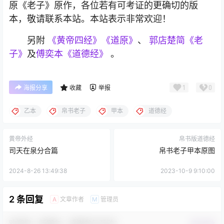
原《老子》原作，各位若有可考证的更确切的版
本，敬请联系本站。本站表示非常欢迎！
另附
《黄帝四经》《道原》
、
郭店楚简《老
子
》
及
傅奕本《道德经》
。
1
0
海报分享
收藏
举报
乙本
帛书老子
甲本
道德经
黄帝外经
帛书版道德经
司天在泉分合篇
帛书老子甲本原图
2024-8-26 13:49:38
2023-10-9 9:10:00
2 条回复
文章作者
管理员
A
M
欢迎您，新朋友，感谢参与互动！
确认修改