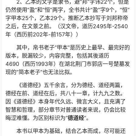
2、乙本的文字是隶书，避“邦”字讳22个，但是
仍然使用“盈”和“恒”两字，全书共计“盈”字9个，“恒”
字甲本25个，乙本29个。推断乙本抄写于刘邦称帝
之后，在文景之前。（汉文帝，道历2495年-2540
年（西历前202年-前157年））
其中，帛书老子“甲本”是历史上最早、最完好的
版本，脱漏较少，内容完整，包括其後道历
4690（西历1993年）在湖北荆门市郭店一号楚墓发
现的“简本老子”也无法比拟。
《道德经》五千余言，分为德经、道经两篇，
德经在前、道经在后，共八十一章，计九九之数。
因《道德经》本身年代久远、微言大义，且充满了
智慧和哲理，部分章节对普通读者来说，仍会比较
晦涩难懂。为区别标识为“
德道经
”。
本书以甲本为基础，结合乙本而成，尽可能还