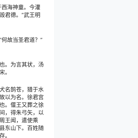
于西海神童。今灌
毁君德。”武王明
何故当圣君道？”
也。为言其状，汤
宋。
犬名鹄苍，猎于水
故以为名。徐君宫
也。偃王又葬之徐
间，得朱弓矢，以
周王闻，遣使乘
县东山下。百姓随
存。