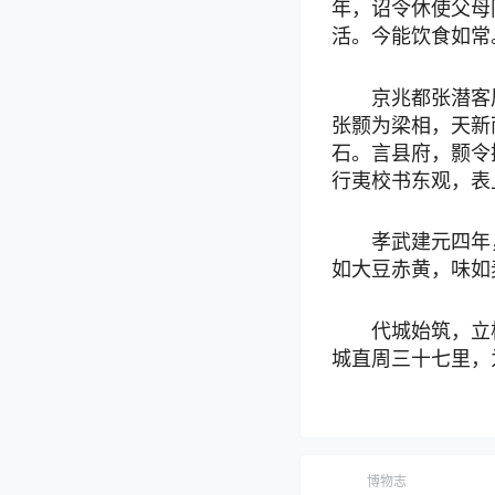
年，诏令休使父母
活。今能饮食如常
京兆都张潜客
张颢为梁相，天新
石。言县府，颢令
行夷校书东观，表
孝武建元四年
如大豆赤黄，味如
代城始筑，立
城直周三十七里，
博物志