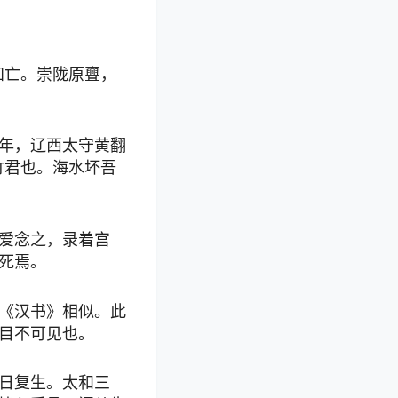
知亡。崇陇原亹，
年，辽西太守黄翻
竹君也。海水坏吾
爱念之，录着宫
死焉。
《汉书》相似。此
目不可见也。
日复生。太和三