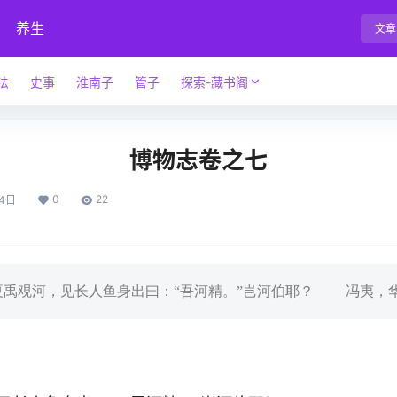
养生
文章
法
史事
淮南子
管子
探索-藏书阁
博物志卷之七
0
22
4日
河，见长人鱼身出曰：“吾河精。”岂河伯耶？ 冯夷，