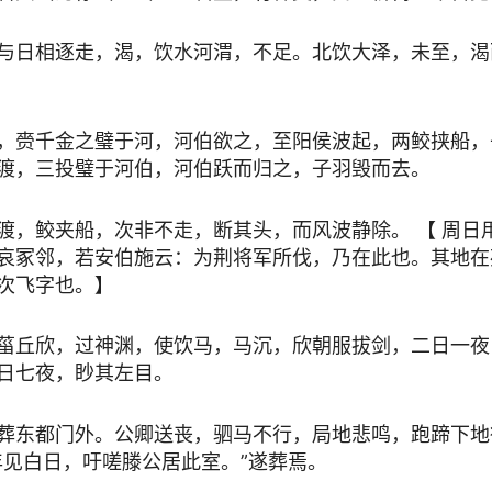
与日相逐走，渴，饮水河渭，不足。北饮大泽，未至，渴
，赍千金之璧于河，河伯欲之，至阳侯波起，两鲛挟船，
渡，三投璧于河伯，河伯跃而归之，子羽毁而去。
渡，鲛夹船，次非不走，断其头，而风波静除。 【 周日
哀冢邻，若安伯施云：为荆将军所伐，乃在此也。其地在
次飞字也。】
菑丘欣，过神渊，使饮马，马沉，欣朝服拔剑，二日一夜
日七夜，眇其左目。
葬东都门外。公卿送丧，驷马不行，局地悲鸣，跑蹄下地
年见白日，吁嗟滕公居此室。”遂葬焉。