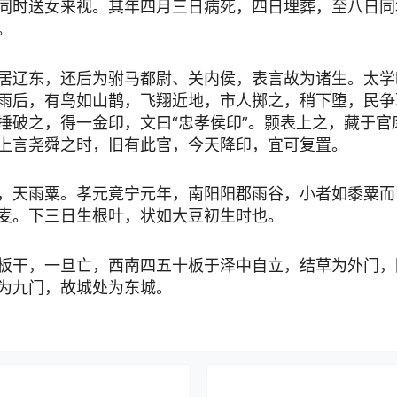
同时送女来视。其年四月三日病死，四日埋葬，至八日同
。
居辽东，还后为驸马都尉、关内侯，表言故为诸生。太学
雨后，有鸟如山鹊，飞翔近地，市人掷之，稍下堕，民争
捶破之，得一金印，文曰“忠孝侯印”。颢表上之，藏于官
上言尧舜之时，旧有此官，今天降印，宜可复置。
，天雨粟。孝元竟宁元年，南阳阳郡雨谷，小者如黍粟而
麦。下三日生根叶，状如大豆初生时也。
板干，一旦亡，西南四五十板于泽中自立，结草为外门，
为九门，故城处为东城。