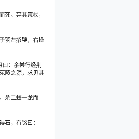
而死。弃其策杖，
子羽左掺璧，右操
用曰：余尝行经荆
苑陵之源，求见其
，杀二蛟一龙而
得石，有铭曰：