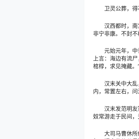
卫灵公葬，得
汉西都时，南
非宁非康。不封不
元始元年，中
上言：海边有流尸
棺椁，求见掩藏。
汉末关中大乱
内，常置左右，问
汉末发范明友
奴常游走于民间，
大司马曹休所