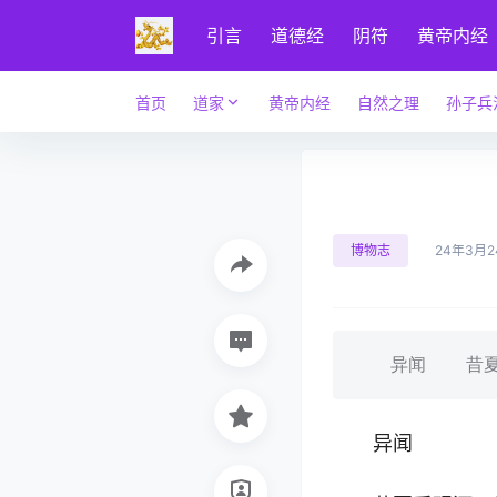
引言
道德经
阴符
黄帝内经
首页
道家
黄帝内经
自然之理
孙子兵
博物志
24年3月2
异闻 昔夏禹覌
异闻