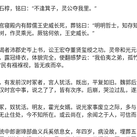
石椁，铭曰：“不逢箕子，灵公夺我里。”
宫寝殿内有醇儒王史威长死，葬铭曰：“明明哲士，知存
树，作灵乘光。厥铭何依，王史威长。”
谒者沛郡史岑上书，讼王宏夺董贤玺绶之功。灵帝和光元
，露冠绛衣，体貌完全，使翻感梦云：“我伯夷之弟，孤
”民有襁褓视，皆无疾而卒。
，有发前汉时冢者，宫人犹活。既出，平复如旧。魏郭后
汉时宫中事，说之了了，皆有次序。后崩，哭泣过乱，遂
冢，奴犹活。明友，霍光女婿。说光家事废立之际，多与
无止住处，今不知所在。或云尚在，余闻之于人，可信而
统中郎谢璋部曲义兵奚侬息女，年四岁，病没故，埋葬五