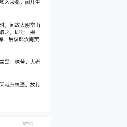
墟入采桑，闻儿生
时，闻故太尉常山
取之，即为一殒
库。后议郎汝南樊
青黑，味苦；大者
因就营筑焉。故其
博物志