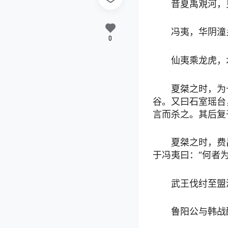
昔夏禹覌河，
冯夷，华阴潼
0
仙夷乘龙虎，
夏桀之时，为
谷。又曰石室瑶台
言而杀之。其后复
夏桀之时，费
于冯夷曰：“何者
武王伐纣至盟
鲁阳公与韩战