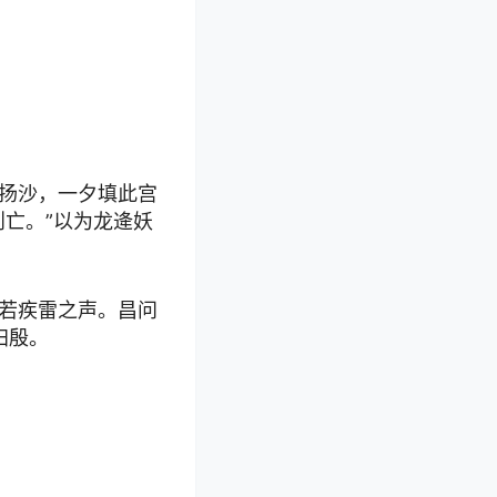
扬沙，一夕填此宫
亡。”以为龙逄妖
若疾雷之声。昌问
归殷。