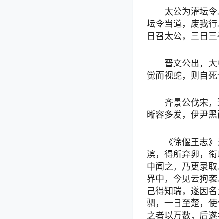
太公为灌坛令
坛令当道，废我行
日召太公，三日三
晋文公出，大
觉而视蛇，则自死
齐景公伐宋，
晰容多发，伊尹黑
《徐偃王志》
滨，得所弃卵，衔
中闻之，乃更录取
界中，今见云狗袭
己得知瑞，遂因名
驷，一日至楚，使
之者以万数，后遂