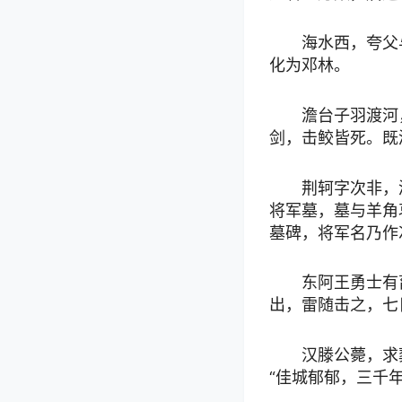
海水西，夸父
化为邓林。
澹台子羽渡河
剑，击鲛皆死。既
荆轲字次非，
将军墓，墓与羊角
墓碑，将军名乃作
东阿王勇士有
出，雷随击之，七
汉滕公薨，求
“佳城郁郁，三千