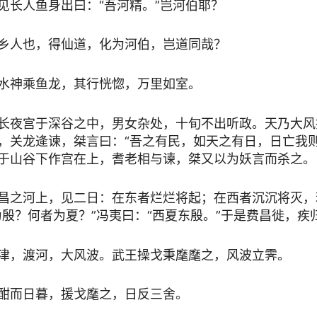
见长人鱼身出曰：“吾河精。”岂河伯耶？
乡人也，得仙道，化为河伯，岂道同哉？
水神乘鱼龙，其行恍惚，万里如室。
长夜宫于深谷之中，男女杂处，十旬不出听政。天乃大风
，关龙逄谏，桀言曰：“吾之有民，如天之有日，日亡我则
于山谷下作宫在上，耆老相与谏，桀又以为妖言而杀之。
昌之河上，见二日：在东者烂烂将起；在西者沉沉将灭，
为殷？何者为夏？”冯夷曰：“西夏东殷。”于是费昌徙，疾
津，渡河，大风波。武王操戈秉麾麾之，风波立霁。
酣而日暮，援戈麾之，日反三舍。