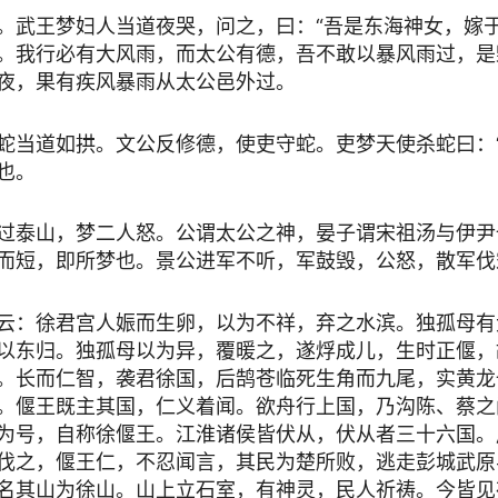
。武王梦妇人当道夜哭，问之，曰：“吾是东海神女，嫁
。我行必有大风雨，而太公有德，吾不敢以暴风雨过，是
夜，果有疾风暴雨从太公邑外过。
蛇当道如拱。文公反修德，使吏守蛇。吏梦天使杀蛇曰：“
也。
过泰山，梦二人怒。公谓太公之神，晏子谓宋祖汤与伊尹
而短，即所梦也。景公进军不听，军鼓毁，公怒，散军伐
云：徐君宫人娠而生卵，以为不祥，弃之水滨。独孤母有
以东归。独孤母以为异，覆暖之，遂烰成儿，生时正偃，
。长而仁智，袭君徐国，后鹄苍临死生角而九尾，实黄龙
。偃王既主其国，仁义着闻。欲舟行上国，乃沟陈、蔡之
为号，自称徐偃王。江淮诸侯皆伏从，伏从者三十六国。
伐之，偃王仁，不忍闻言，其民为楚所败，逃走彭城武原
名其山为徐山。山上立石室，有神灵，民人祈祷。今皆见