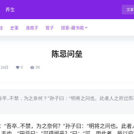
养生
文章
法
史事
淮南子
管子
探索-藏书阁
陈忌问垒
0
36
月29日
吾卒..不禁，为之奈何？”孙子曰：“明将之问也。此者人之所过
：“吾卒..不禁，为之奈何？”孙子曰：“明将之问也。此
.志也。”田忌曰：“可得闻乎？”曰：“可。用此者，所以