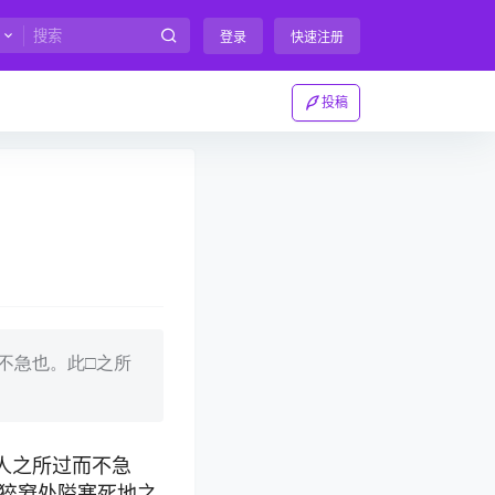
登录
快速注册
投稿
而不急也。此□之所
者人之所过而不急
应猝窘处隘塞死地之