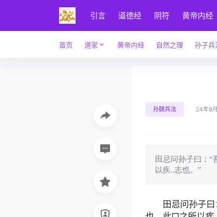
引言
道德经
阴符
黄帝内经
首页
道家
黄帝内经
自然之理
孙子兵
孙膑兵法
24年8
田忌问孙子曰：“
以疾..志也。”
田忌问孙子曰
也。此□之所以疾.