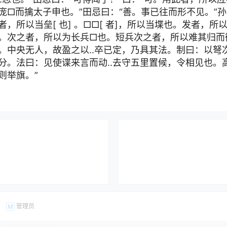
庞□而擒太子申也。”田忌曰：“善。事已往而形不见。”孙
，所以当垒[ 也] 。□□[ 者]，所以当堞也。发者，
。次之者，所以为长兵□也。短兵次之者，所以难其归而
。中央无人，故盈之以..卒已定，乃具其法。制曰：以弩
分。法曰：见使谍来言而动..去守五里置候，令相见也。
则举旗。”
管理员
M