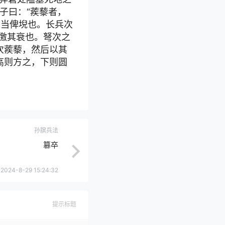
子曰：“蒺藜者，
所以当俾堄也。长兵次
徼其衰也。弩次之
次蒺藜，然后以其
高则方之，下则圆
孙膑兵法
篡卒
2024-8-29 15:24:32
提示标题