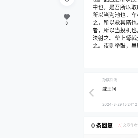
中也。是吾所以取
所以当沟池也。车者
之，所以救其隋也
0
者，所以当投机也
法射之。垒上弩戟
之。夜则举鼓，昼
孙膑兵法
威王问
2024-8-29 15:24:12
0 条回复
文章作者
A