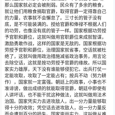
那么国家就必定会被削弱。民众有了多余的粮食，
就让他们用粮食捐取官爵，取得官爵一定得靠自己
的力量，农事就不会懈怠了。三寸长的管子没有
底，是不可能装满的。授给官爵和俸禄不根据人们
的功劳，也像没有底的管子一样。国家根据功劳授
予官职和爵位，这就叫做用官职爵位来成就智谋，
激励勇敢作战，这样的国家是无敌的。国家根据功
劳授予官职和爵位，治理国家就省事，空话就被杜
绝了，这就叫做用政治措施减省政治事务，用言论
去除空话，这就是按功劳授予官爵的缘故。所以国
家实力雄厚，天下没有谁能够侵犯它。出兵打仗一
定能攻取，攻取了一定能占有；按兵不动（努力耕
作），国家就一定富强。朝廷上的政事，小事也不
准诽谤，做出成绩的就能取得官爵，朝廷中即使有
人讲坏话，也不能干扰这种做法，这就叫做用法术
治国。国家凭实力去进攻敌人，出一分力量能够取
得十分的收效；凭空话去进攻敌人，出一分力量反
而会遭到百分的损失。国家崇尚实力，这叫做从难