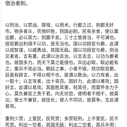
宿治者削。
以刑治，以赏战、厚禄，以用术。行都之过，则都无奸
市。物多者众，农弛奸胜，则国必削。民有余食，使以粟
出爵，必以其力，则震不怠。三寸之管毋当，不可满也。
授官爵出利禄不以功，是无当也。国以功授官与爵，此谓
以成智谋，以威勇战，其国无敌。国以功授官与爵，则治
见者省，言有塞，此谓以治去治，以言去言，以功与爵者
也。故国多力，而天下莫之能侵也。兵出必取，取必能有
之；案兵不攻必当。朝廷之事，小者不毁，效功取官爵，
廷虽有辟言，不得以相干也，是谓以数治。以力攻者，出
一取十；以言攻者，出十丧百。国好力，此谓以难攻；国
好言，此谓以易攻。其能胜其害，轻其任，而莫怀余力于
心，莫负兼官之责于君。内无伏怨，使明者不相干，故莫
讼；使士不兼官，故技长；使人不同功，故莫争。言此谓
易攻。
重刑少赏，上爱民，民死赏；多赏轻刑，上不爱民，民不
死赏。利出一空者，其国无敌；利出二空者，其兵半用；