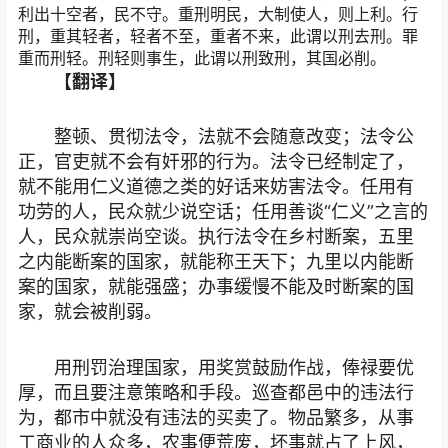
利出十空者，民不守。重刑明民，大制使人，则上利。行
刑，重其轻者，轻者不至，重者不来，此谓以刑去刑。罪
重而刑轻。刑轻则事生，此谓以刑致刑，其国必削。
【翻译】
整顿、贯彻法令，法就不会随意改变；法令公
正，官吏就不会有奸邪的行为。法令已经制定了，
就不能用仁义道德之类的好话来妨害法令。任用有
功劳的人，民众就少说空话；任用善谈“仁义”之言的
人，民众就崇尚空谈。执行法令在乡村断案，五里
之内能断案的国家，就能称王天下；九里以内能断
案的国家，就能强盛；办事缓慢不能及时断案的国
家，就会被削弱。
用刑罚治理国家，用奖赏鼓励作战，俸禄要优
厚，而且要注意策略和手段。巡查都邑中的违法行
为，都市中就没有违法的买卖了。物品繁多，从事
工商业的人众多，农事便荒废，坏事就占了上风，