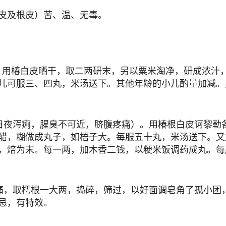
皮及根皮）苦、温、无毒。
。用椿白皮晒干，取二两研末，另以粟米淘净，研成浓汁
儿可服三、四丸，米汤送下。其他年龄的小儿酌量加减。
日夜泻痢，腥臭不可近，脐腹疼痛）。用椿根白皮诃黎勒
醋，糊做成丸子，如梧子大。每服五十丸，米汤送下。又
，焙为末。每一两，加木香二钱，以粳米饭调药成丸。每
痛，取樗根一大两，捣碎，筛过，以好面调皂角了孤小团
忌，有特效。