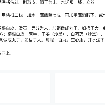
用香椿洗过，刮取皮，晒干为末，水送服一钱，立效。
。用樗根二钱，加水一碗煎至七成，再加半碗酒服下。或
椿根白皮、滑石，等分为末，加粥做成丸子，如梧子大。
方；椿根白皮一两半，干姜（炒黑）、白芍药（炒黑）、
粥做成丸子，如梧子大。每服一百丸，空心服，开水送下
方同上。