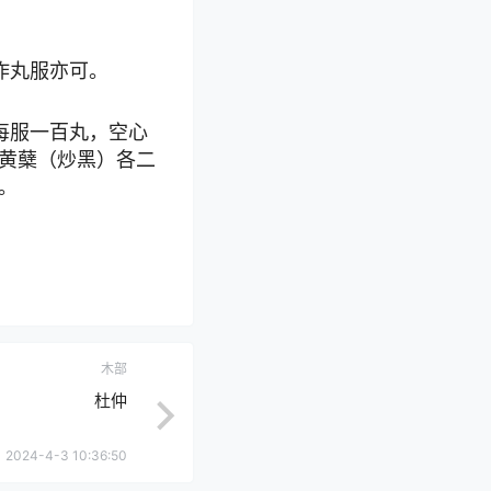
作丸服亦可。
每服一百丸，空心
黄蘖（炒黑）各二
。
木部
杜仲
2024-4-3 10:36:50