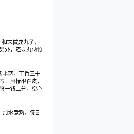
，和末做成丸子，
另外，还以丸纳竹
各半两，丁香三十
方：用椿根白皮，
服一钱二分，空心
，加水煮熟。每日