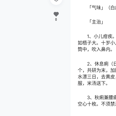
「气味」（白
0
「主治」
1、小儿疳疾
如梧子大。十岁小
筒中，吹入鼻内。
2、休息痢（
个，共研为末，加
水漂三日，去黄皮
服，米汤送下。
3、秋痢兼腰
空心十枚。不须禁