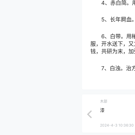
4、赤白简。
5、长年屙血
6、白带。用
服，开水送下，又
钱，共研为末，加
7、白浊。治
木部
漆
2024-4-3 10:36:30