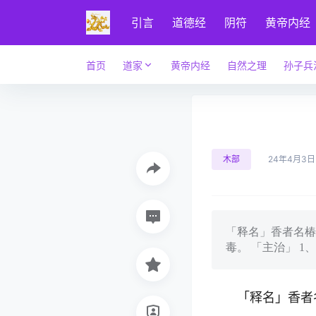
引言
道德经
阴符
黄帝内经
首页
道家
黄帝内经
自然之理
孙子兵
木部
24年4月3日
「释名」香者名椿
毒。 「主治」 1
「释名」香者