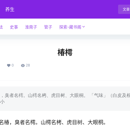
养生
文章
法
史事
淮南子
管子
探索-藏书阁
椿樗
0
28
，臭者名樗。山樗名栲、虎目树、大眼桐。 「气味」（白皮及
、小
名椿，臭者名樗。山樗名栲、虎目树、大眼桐。