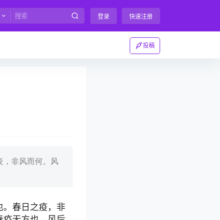
登录
快速注册
投稿
疫，非风而何。风
也。春日之疫，非
春疫无方也。风后