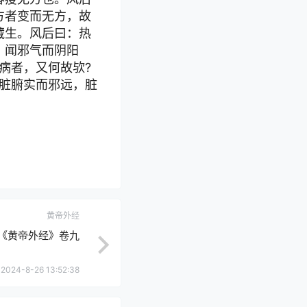
方者变而无方，故
藏生。风后曰：热
，闻邪气而阴阳
病者，又何故欤?
脏腑实而邪远，脏
黄帝外经
《黄帝外经》卷九
2024-8-26 13:52:38