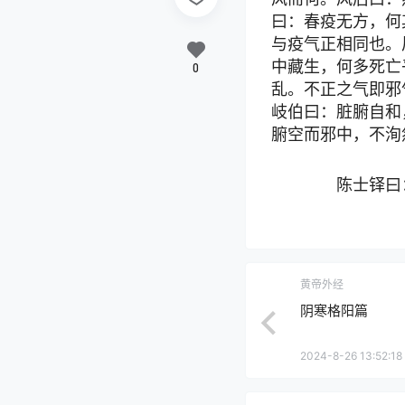
曰：春疫无方，何
与疫气正相同也。
中藏生，何多死亡
0
乱。不正之气即邪
岐伯曰：脏腑自和
腑空而邪中，不洵
陈士铎曰：
黄帝外经
阴寒格阳篇
2024-8-26 13:52:18