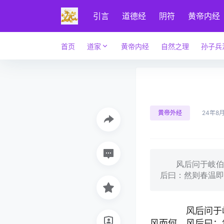
引言
道德经
阴符
黄帝内经
首页
道家
黄帝内经
自然之理
孙子兵
黄帝外经
24年8
风后问于岐伯曰
后曰：然则春温即
风后问于岐
风而何。风后曰：