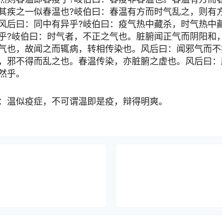
其疾之一似春温也?岐伯曰：春温有方而时气乱之，则有
风后曰：同中有异乎?岐伯曰：疫气热中藏杀，时气热中
乎?岐伯曰：时气者，不正之气也。脏腑闻正气而阴阳和
气也，故闻之而辄病，转相传染也。风后曰：闻邪气而不
，邪不得而乱之也。春温传染，亦脏腑之虚也。风后曰：
然乎。
温似疫症，不可谓温即是疫，辩得明爽。