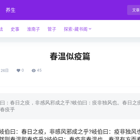
养生
文章
法
史事
淮南子
管子
探索-藏书阁
春温似疫篇
0
45
月26日
：春日之疫，非感风邪成之乎?岐伯曰：疫非独风也。春日之
春疫乎
伯曰：春日之疫，非感风邪成之乎?岐伯曰：疫非独风
然则春温即春疫乎?岐伯曰：春疫非春温也。春温有方而