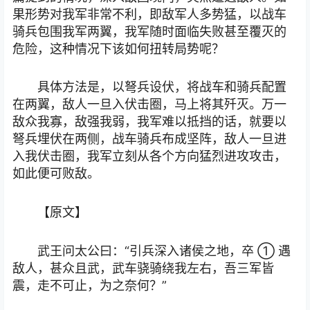
果形势对我军非常不利，即敌军人多势猛，以战车
骑兵包围我军两翼，我军随时面临失败甚至覆灭的
危险，这种情况下该如何扭转局势呢？
具体方法是，以弩兵设伏，将战车和骑兵配置
在两翼，敌人一旦入伏击圈，马上将其歼灭。万一
敌众我寡，敌强我弱，我军难以抵挡的话，就要以
弩兵埋伏在两侧，战车骑兵布成坚阵，敌人一旦进
入我伏击圈，我军立刻从各个方向猛烈进攻攻击，
如此便可败敌。
【原文】
武王问太公曰：“引兵深入诸侯之地，卒 ① 遇
敌人，甚众且武，武车骁骑绕我左右，吾三军皆
震，走不可止，为之奈何？”