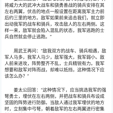
将威力大的武冲大战车和骁勇善战的骑兵安排在其
左右两翼，伏击的地点一般设置在距离我军主力前
后约三里的地方。敌军如果前来追击我们，就立即
出动我军的战车和骑兵，攻击敌人的左右两侧。这
样一来，敌军就会陷入混乱的状态，我军逃跑的士
兵自然就会停止逃跑。”
周武王再问：“敌我双方的战车、骑兵相遇，敌
军人马多，我军人马少，敌军强大，我军弱小。敌
人前来进攻，阵势整齐不乱，士兵精锐有力。我军
想要和敌军对阵而战，却难以抵挡，这种情况下应
该怎么办？”
姜太公回答：“这种情况下，应当挑选我军的强
弩勇士，埋伏在左右两侧，并把战车和骑兵布设成
坚固的阵势进行防御。当敌人通过我军埋伏的地方
时，立刻集中弓弩，朝着敌军的左右两翼进行密集