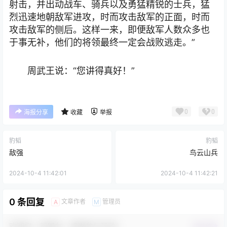
射击，并出动战车、骑兵以及勇猛精锐的士兵，猛
烈迅速地朝敌军进攻，时而攻击敌军的正面，时而
攻击敌军的侧后。这样一来，即便敌军人数众多也
于事无补，他们的将领最终一定会战败逃走。”
周武王说：“您讲得真好！”
0
0
海报分享
收藏
举报
豹韬
豹韬
敌强
鸟云山兵
2024-10-4 11:42:01
2024-10-4 11:42:21
0 条回复
文章作者
管理员
A
M
欢迎您，新朋友，感谢参与互动！
确认修改