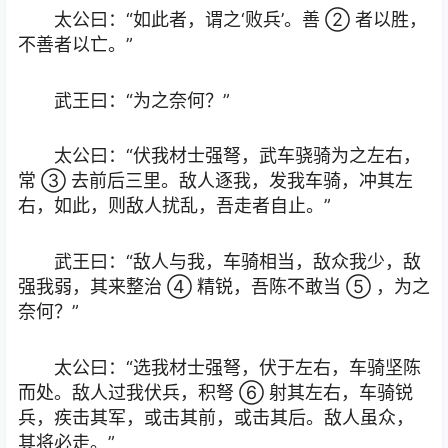
太公曰：“如此者，谓之‘败兵’。善 ② 者以胜，
不善者以亡。”
武王曰：“为之奈何？”
太公曰：“伏我材士强弩，武车骁骑为之左右，
常 ③ 去前后三里。敌人逐我，发我车骑，冲其左
右，如此，则敌人扰乱，吾走者自止。”
武王曰：“敌人与我，车骑相当，敌众我少，敌
强我弱，其来整治 ④ 精锐，吾陈不敢当 ⑤ ，为之
奈何？”
太公曰：“选我材士强弩，伏于左右，车骑坚陈
而处。敌人过我伏兵，积弩 ⑥ 射其左右，车骑锐
兵，疾击其军，或击其前，或击其后。敌人虽众，
其将必走。”