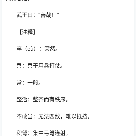
武王曰：“善哉！”
【注释】
卒（cù）：突然。
善：善于用兵打仗。
常：一般。
整治：整齐而有秩序。
不敢当：无法匹敌，难以抵挡。
积弩：集中弓弩连射。