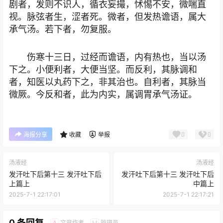
剧者，发则不识人，循衣妄撮，怵惕不安，微喘直
视。脉弦者生，涩者死。微者，但发热谵语，属大
承气汤。若下者，勿复服。
伤寒十三日，过经而谵语，内有热也，当以汤
下之。小便利者，大便当坚。而反利，其脉调和
者，知医以丸药下之，非其治也。自利者，其脉当
微厥。今反和者，此为内实，属调胃承气汤证。
0
0
海报分享
收藏
举报
汤液经
汤液经
发汗吐下后第十三 发汗吐下后
发汗吐下后第十三 发汗吐下后
上篇上
中篇上
2025-7-1 22:17:01
2025-7-1 22:17:21
0 条回复
文章作者
管理员
A
M