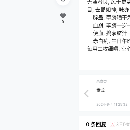
无渣者良, 风干更
目, 去翳如神; 味
辟蛊, 荸脐晒干为
0
血崩, 荸脐一岁一枚
便血, 捣荸脐汁一
赤白痢, 午日午时,
每用二枚细嚼, 空
果食类
菱芰
2024-9-4 11:25:32
0 条回复
文章作者
A