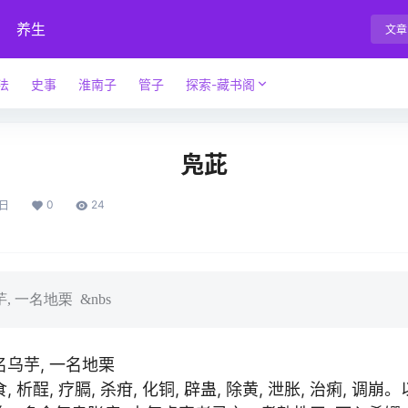
养生
文章
法
史事
淮南子
管子
探索-藏书阁
凫茈
0
24
4日
 一名地栗 &nbs
乌芋, 一名地栗
 析酲, 疗膈, 杀疳, 化铜, 辟蛊, 除黄, 泄胀, 治痢, 