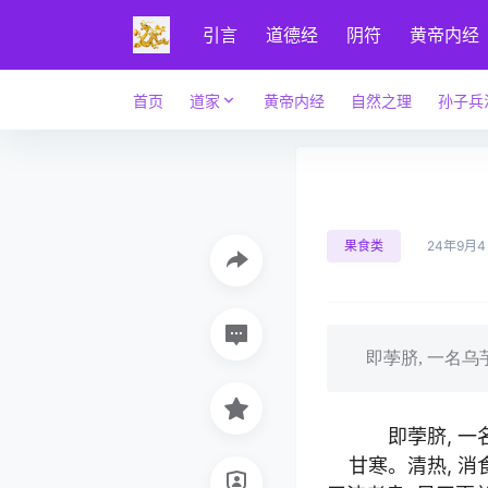
引言
道德经
阴符
黄帝内经
首页
道家
黄帝内经
自然之理
孙子兵
果食类
24年9月
即荸脐, 一名乌芋,
即荸脐, 一名
甘寒。清热, 消食,