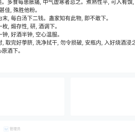
美。多食每患胀痛, 中气虚寒者忌之。煮熟性平, 可入肴馔
亦甚佳, 殊胜他粉。
末, 每白汤下二钱。蛊家知有此物, 即不敢下。
, 煅存性, 研, 酒调下。
钟, 好酒半钟, 空心温服。
 取完好荸脐, 洗净拭干, 勿令损破, 安瓶内, 入好烧酒浸
心原酒下。
管理员
M