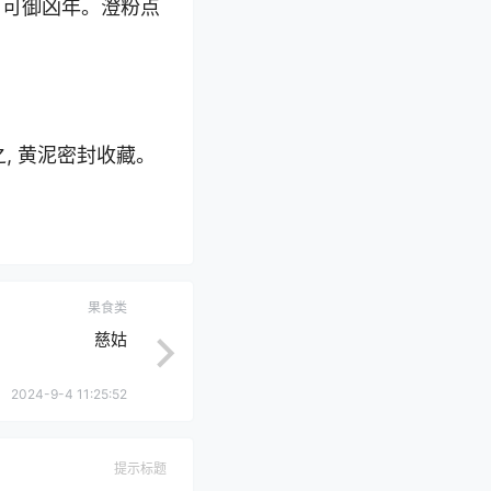
, 可御凶年。澄粉点
之, 黄泥密封收藏。
果食类
慈姑
2024-9-4 11:25:52
提示标题