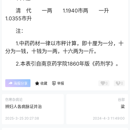
清 代 一两 1.1940市两 一升
1.0355市升
注：
1.中药药材一律以市秤计算，即十厘为一分，十
分为一钱，十钱为一两，十六两为一斤。
2.本表引自南京药学院1860年版《药剂学》。
0
0
海报分享
收藏
举报
伤寒杂病论
谷部
辨妇人各病脉证并治
粱
2025-3-25 20:27:38
2024-4-3 11:49:00