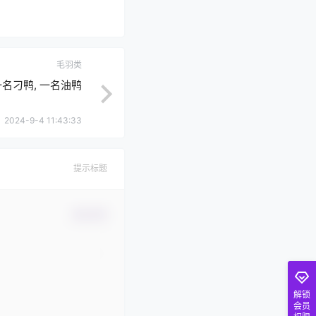
毛羽类
一名刁鸭, 一名油鸭
2024-9-4 11:43:33
提示标题
确认修改
解锁
会员