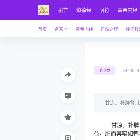
引言
道德经
阴符
黄帝内经
首页
道家
黄帝内经
自然之理
孙子兵
毛羽类
24年9月
甘凉。补脾肾, 祛风
甘凉。补脾肾,
益。肥而其喙如鸭