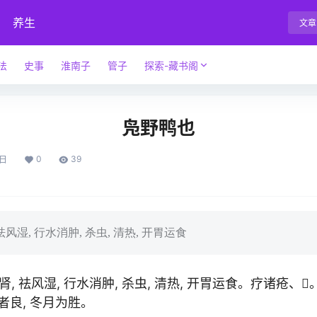
养生
文章
法
史事
淮南子
管子
探索-藏书阁
凫野鸭也
0
39
4日
湿, 行水消肿, 杀虫, 清热, 开胃运食
 祛风湿, 行水消肿, 杀虫, 清热, 开胃运食。疗诸疮、􎘼
者良, 冬月为胜。