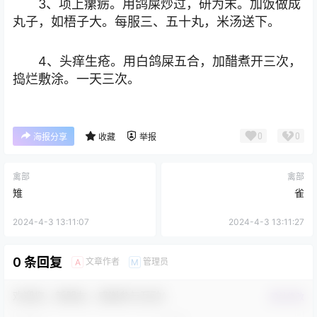
3、项上瘰疬。用鸽屎炒过，研为末。加饭做成
丸子，如梧子大。每服三、五十丸，米汤送下。
4、头痒生疮。用白鸽屎五合，加醋煮开三次，
捣烂敷涂。一天三次。
0
0
海报分享
收藏
举报
禽部
禽部
雉
雀
2024-4-3 13:11:07
2024-4-3 13:11:27
0 条回复
文章作者
管理员
A
M
欢迎您，新朋友，感谢参与互动！
确认修改