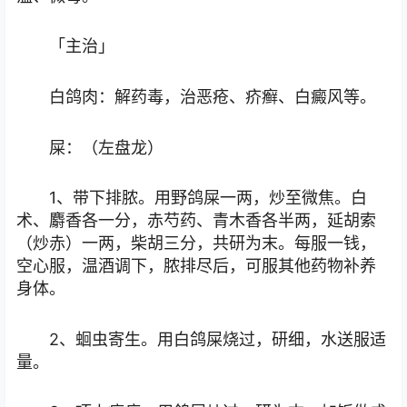
「主治」
白鸽肉：解药毒，治恶疮、疥癣、白癜风等。
屎：（左盘龙）
1、带下排脓。用野鸽屎一两，炒至微焦。白
术、麝香各一分，赤芍药、青木香各半两，延胡索
（炒赤）一两，柴胡三分，共研为末。每服一钱，
空心服，温酒调下，脓排尽后，可服其他药物补养
身体。
2、蛔虫寄生。用白鸽屎烧过，研细，水送服适
量。