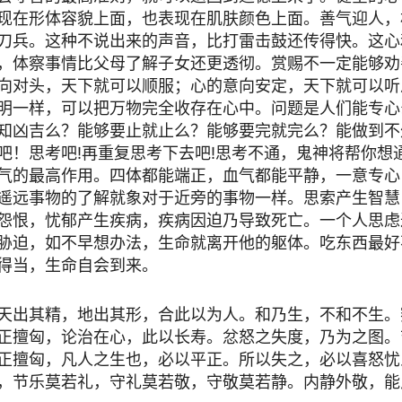
现在形体容貌上面，也表现在肌肤颜色上面。善气迎人，
刀兵。这种不说出来的声音，比打雷击鼓还传得快。这心
，体察事情比父母了解子女还更透彻。赏赐不一定能够劝
向对头，天下就可以顺服；心的意向安定，天下就可以听
明一样，可以把万物完全收存在心中。问题是人们能专心
知凶吉么？能够要止就止么？能够要完就完么？能做到不
吧！思考吧!再重复思考下去吧!思考不通，鬼神将帮你想
气的最高作用。四体都能端正，血气都能平静，一意专心
遥远事物的了解就象对于近旁的事物一样。思索产生智慧
怨恨，忧郁产生疾病，疾病因迫乃导致死亡。一个人思虑
胁迫，如不早想办法，生命就离开他的躯体。吃东西最好
得当，生命自会到来。
天出其精，地出其形，合此以为人。和乃生，不和不生。
正擅匈，论治在心，此以长寿。忿怒之失度，乃为之图。
正擅匈，凡人之生也，必以平正。所以失之，必以喜怒忧
，节乐莫若礼，守礼莫若敬，守敬莫若静。内静外敬，能