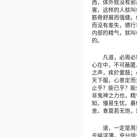
西，体外就没有邪
害，这样的人就叫
筋骨舒展而强健。
而没有差失，德行
内部的精气，就叫
的。
凡道，必周必
心在中，不可蔽匿
之声，疾於雷鼓；
天下服，心意定而
止乎？能已乎？能
非鬼神之力也，精
知，慢易生忧。暴
舍。食莫若无饱，
道，一定是周
去掉浮薄，充分领