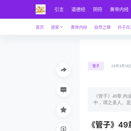
引言
道德经
阴符
黄帝内经
首页
道家
黄帝内经
自然之理
孙子兵
管子
24年3月18
《管子》49章 
中，谓之圣人。是
《管子》49