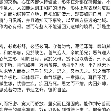
恶的灾祸。心在内部保持健全，形体在外部保持健全，不
作圣人。人如能达到正和静的境界，形体上就表现为皮肤
他进而能够顶天立地，目视如同清水，观察如同日月。严
将与日俱新，并且遍知天下事物，以至四方极远的地域。
作内心有得。然而有些人不能返回到这样的境界，那是生
密，必宽必舒，必坚必固。守善勿舍，逐淫泽薄。既知其
。和於形容，见於肤色。善气迎人，亲於弟兄；恶气迎人
心气之形，明於日月，察於父母。赏不足以劝善，刑不足
天下听。摶气如神，万物备存。能摶乎？能一乎？能无卜
勿求诸人而得之己乎？思之，思之，又重思之。思之而不
气之极也。四体既正，血气既静，一意摶心，耳目不淫，
傲生怨，忧鬱生疾，疾困乃死。思之而不捨，内困外薄，
思莫若勿致，节适之齐，彼将自至。
到而细密、宽大而舒放、坚实而且强固的。能作到守善而
会守善的最高准则，就可以返回到道德上来了。健全的心