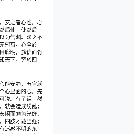
，安之者心也。心
然后使，使然后
以为气渊。渊之不
无邪菑。心全於
目聪明，筋信而骨
知天下，穷於四
心能安静，五官就
个心里面的心。先
可说。有了话，然
，就会造成纷乱；
安闲而颜色光鲜，
，四肢才能坚强；
有迷惑不明的东