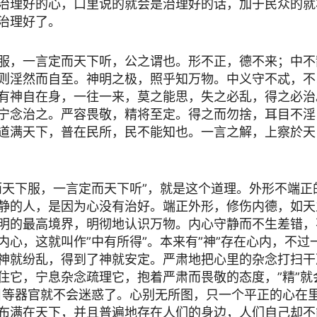
治理好的心，口里说的就会是治理好的话，加于民众的就
治理好了。
服，一言定而天下听，公之谓也。形不正，德不来；中不
则淫然而自至。神明之极，照乎知万物。中义守不忒，不
有神自在身，一往一来，莫之能思，失之必乱，得之必治
宁念治之。严容畏敬，精将至定。得之而勿捨，耳目不淫
道满天下，普在民所，民不能知也。一言之解，上察於天
而天下服，一言定而天下听”，就是这个道理。外形不端正
静的人，是因为心没有治好。端正外形，修伤内德，如天
明的最高境界，明彻地认识万物。内心守静而不生差错，
内心，这就叫作”中有所得”。本来有”神”存在心内，不过
神就纷乱，得到了神就安定。严肃地把心里的杂念打扫干净
住它，宁息杂念疏理它，抱着严肃而畏敬的态度，”精”就
目等器官就不会迷惑了。心别无所图，只一个平正的心在
布满在天下，并且普遍地存在人们的身边，人们自己却不