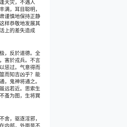
逢天灾，不遇人
丰满，耳目聪明，
肃谨慎地保持正静
这样恭敬地发展其
活上的差失造成
极，反於道德。全
，害於戎兵。不言
以惩过。气意得而
筮而知吉凶乎？能
通，鬼神将通之。
虽远若近。思索生
不蚤为图，生将巽
不舍，驱逐淫邪，
在内部，外面是不