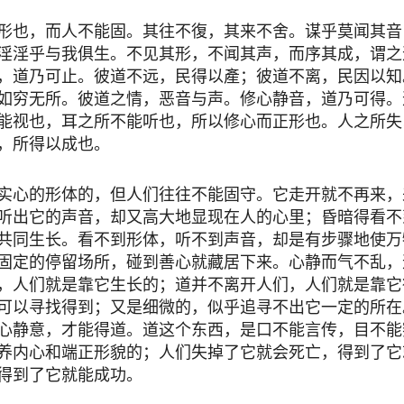
形也，而人不能固。其往不復，其来不舍。谋乎莫闻其音
淫淫乎与我俱生。不见其形，不闻其声，而序其成，谓之
，道乃可止。彼道不远，民得以產；彼道不离，民因以知
如穷无所。彼道之情，恶音与声。修心静音，道乃可得。
能视也，耳之所不能听也，所以修心而正形也。人之所失
，所得以成也。
实心的形体的，但人们往往不能固守。它走开就不再来，
听出它的声音，却又高大地显现在人的心里；昏暗得看不
共同生长。看不到形体，听不到声音，却是有步骤地使万
固定的停留场所，碰到善心就藏居下来。心静而气不乱，
，人们就是靠它生长的；道并不离开人们，人们就是靠它
可以寻找得到；又是细微的，似乎追寻不出它一定的所在
心静意，才能得道。道这个东西，是口不能言传，目不能
养内心和端正形貌的；人们失掉了它就会死亡，得到了它
得到了它就能成功。