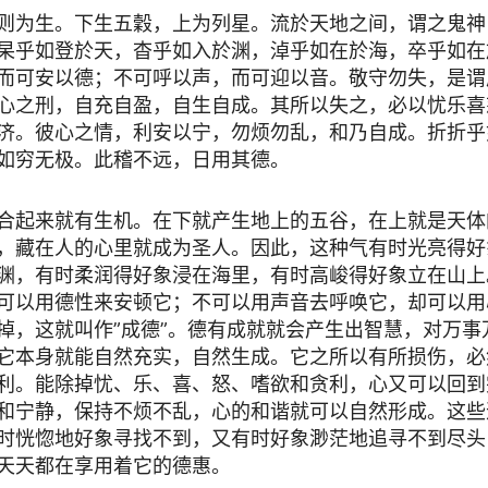
则为生。下生五穀，上为列星。流於天地之间，谓之鬼神
杲乎如登於天，杳乎如入於渊，淖乎如在於海，卒乎如在
而可安以德；不可呼以声，而可迎以音。敬守勿失，是谓
心之刑，自充自盈，自生自成。其所以失之，必以忧乐喜
济。彼心之情，利安以宁，勿烦勿乱，和乃自成。折折乎
如穷无极。此稽不远，日用其德。
合起来就有生机。在下就产生地上的五谷，在上就是天体
，藏在人的心里就成为圣人。因此，这种气有时光亮得好
渊，有时柔润得好象浸在海里，有时高峻得好象立在山上
可以用德性来安顿它；不可以用声音去呼唤它，却可以用
掉，这就叫作”成德”。德有成就就会产生出智慧，对万事
它本身就能自然充实，自然生成。它之所以有所损伤，必
利。能除掉忧、乐、喜、怒、嗜欲和贪利，心又可以回到
和宁静，保持不烦不乱，心的和谐就可以自然形成。这些
时恍惚地好象寻找不到，又有时好象渺茫地追寻不到尽头
天天都在享用着它的德惠。