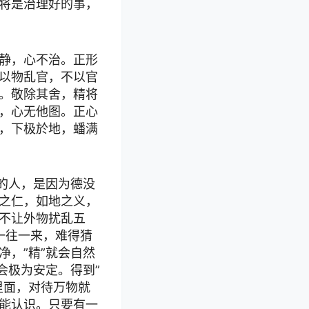
将是治理好的事，
静，心不治。正形
以物乱官，不以官
。敬除其舍，精将
，心无他图。正心
，下极於地，蟠满
的人，是因为德没
之仁，如地之义，
不让外物扰乱五
一往一来，难得猜
，”精”就会自然
会极为安定。得到”
里面，对待万物就
能认识。只要有一