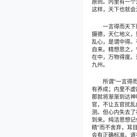
原则。内里有一个
这样，天下也就会
一言得而天下
摄德，天仁地义，
乱心，是谓中得。
自来。精想思之，
在中，万物得度。
九州。
所谓”一言得
有养成；内里不虚
那就将渐渐到达神
官，不让五官扰乱
测。但心内失去了
到来。纯洁思想记
精”而不舍弃，耳
会有正确标准。道