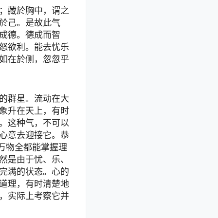
；藏於胸中，谓之
於己。是故此气
成德。德成而智
怒欲利。能去忧乐
如在於侧，忽忽乎
的群星。流动在大
象升在天上，有时
。这种气，不可以
心意去迎接它。恭
万物全都能掌握理
然是由于忧、乐、
完满的状态。心的
道理，有时清楚地
，实际上考察它并