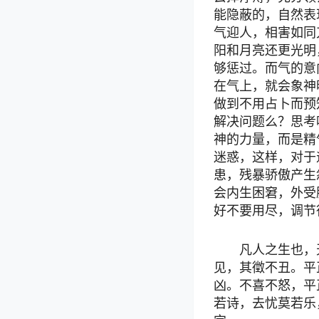
能隐蔽的，自然表
气迎人，相害如同
阳和月亮还更光明
够惩过。而气的意
在气上，就会象神
做到不用占卜而预
解决问题么？思考
神的力量，而是精
迷惑，这样，对于
患，残暴骄傲产生
会内生困窘，外受
好不要用尽，调节
凡人之生也，
见，其徵不丑。平
凶。不喜不怒，平
若诗，去忧莫若乐