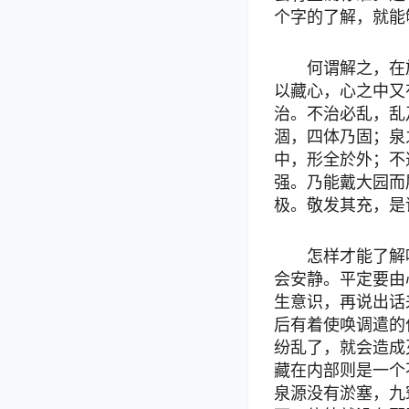
个字的了解，就能
何谓解之，在
以藏心，心之中又
治。不治必乱，乱
涸，四体乃固；泉
中，形全於外；不
强。乃能戴大园而
极。敬发其充，是
怎样才能了解
会安静。平定要由
生意识，再说出话
后有着使唤调遣的
纷乱了，就会造成
藏在内部则是一个
泉源没有淤塞，九