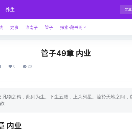
养生
文章
法
史事
淮南子
管子
探索-藏书阁
管子49章 内业
0
26
日
内业 凡物之精，此则为生。下生五穀，上为列星。流於天地之间，
故
章 内业