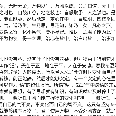
茎，无叶无荣；万物以生，万物以成，命之曰道。天主正
之时也；山陵川谷，地之枝也；喜怒取予，人之谋也。是
。能正能静，然后能定。定心在中，耳目聪明，四枝坚固
。气，道乃生，生乃思，思乃知，知乃止矣。凡心之形，
变谓之智。化不易气，变不易智。惟执一之君子能为此乎
不为物使。得一之理，治心在於中，治言出於口，治事加
根也没有茎，没有叶子也没有花朵。但万物由于得到它才
叫作”道”。天在于正，地在于平，人在于安静。春秋冬夏
喜怒取予是人的谋虑。所以圣人总是允许时世变化而自己
转移。能正能静，然后才能够安定。有一个安定的心在里
可以作为”精”的留住场所。所谓”精”，就是气中最精的东
命就有思想，有了思想就有知识，有知识就应及时停止了
机。一概听任于物而能掌握物的变化叫”神”，一概听任于
化而自己的气不变，事变化而自己的智不变，这只有坚持专
就能够统率万物了。君子使用万物，不受外物支配，就是