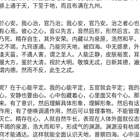
够上通于天，下至于地，而且布满在九州。
於心安。我心治，官乃治；我心安，官乃安。治之者心也
有心焉。彼心之心，音以先言，音然后形，形然后言。言
乃死。精存自生，其外安荣。内藏以为泉原，浩然和平，
之不竭，九窍遂通。乃能穷天地，被四海。中无惑意，外
逢天菑，不遇人害，谓之圣人。人能正静，皮肤裕宽，耳
履大方，鉴於大清，视於大明。敬慎无忒，日新其德，遍
谓内德。然而不反，此生之忒。
呢？在于心能平定。我的心能平定，五官就会平定；我的
心，安静也要由心。心中包藏着心，心里面又有个心。那
来。有了意识，然后理解具体形象，理解形象。然后有话
作用；有了使唤调遣作用，然后可以管理事物。不能管理
灭亡。精存在心，人就自然牛长，表现在人体外面就仪态
不竭的泉源，浩大而和平，形成气的渊源。渊源没有枯竭
窍才能通达。这样就能全面认识天地，普察四海。心中没