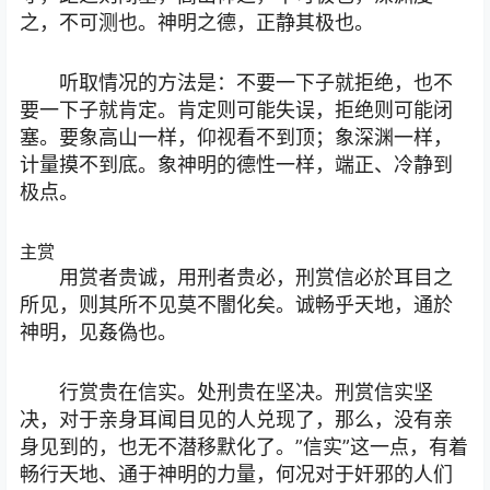
之，不可测也。神明之德，正静其极也。
听取情况的方法是：不要一下子就拒绝，也不
要一下子就肯定。肯定则可能失误，拒绝则可能闭
塞。要象高山一样，仰视看不到顶；象深渊一样，
计量摸不到底。象神明的德性一样，端正、冷静到
极点。
主赏
用赏者贵诚，用刑者贵必，刑赏信必於耳目之
所见，则其所不见莫不闇化矣。诚畅乎天地，通於
神明，见姦偽也。
行赏贵在信实。处刑贵在坚决。刑赏信实坚
决，对于亲身耳闻目见的人兑现了，那么，没有亲
身见到的，也无不潜移默化了。”信实”这一点，有着
畅行天地、通于神明的力量，何况对于奸邪的人们