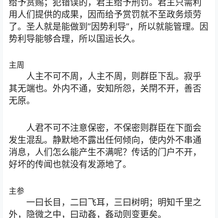
给予赏赐；犯错误的，君主给予刑罚。君主只需利
用人们提供的成果，因而给予赏罚就不至政务烦劳
了。圣人就是能做到”因势利导”，所以就能管理。因
势利导能够合理，所以国运长久。
主周
人主不可不周，人主不周，则群臣下乱。寂乎
其无端也。外内不通，安知所怨，关閈不开，善否
无原。
人君不可不注意保密，不保密则群臣在下面会
发生混乱。静默地不露出任何倾向，使内外不串通
消息，人们怎么能产生不满呢？传话的门户不开，
好坏的传闻也就没有发源地了。
主参
一曰长目，二曰飞耳，三曰树明；明知千里之
外，隐微之中，曰动姦，姦动则变更矣。