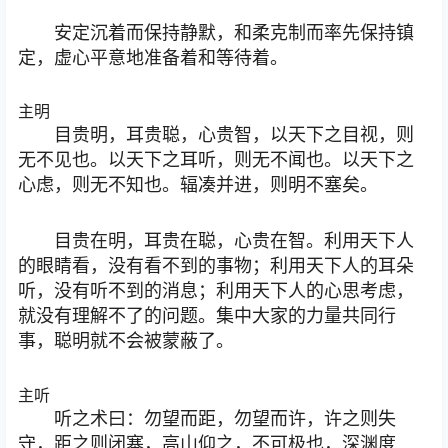
安定沉着而保持静默，和柔克制而率先保持镇
定，虚心平意地准备着和等待着。
主明
目贵明，耳贵聪，心贵智，以天下之目视，则
无不见也。以天下之耳听，则无不闻也。以天下之
心虑，则无不知也。辐凑并进，则明不塞矣。
目贵在明，耳贵在聪，心贵在智。利用天下人
的眼睛看，没有看不到的事物；利用天下人的耳朵
听，没有听不到的消息；利用天下人的心思考虑，
就没有理解不了的问题。集中大家的力量共同行
事，聪明就不会被蒙蔽了。
主听
听之术曰：勿望而距，勿望而许，许之则失
守，距之则闭塞，高山仰之，不可极也，深渊度