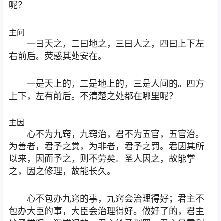
呢？
主问
一曰天之，二曰地之，三曰人之，四曰上下左
右前后。荧惑其处安在。
一是天上的，二是地上的，三是人间的。四方
上下，左有前后。不清楚之处都在哪里呢？
主因
心不为九窍，九窍治，君不为五官，五官治。
为善者，君予之赏，为非者，君予之罚。君因其所
以来，因而予之，则不劳矣。圣人因之，故能掌
之，因之修理，故能长久。
心不包办九窍的事，九窍会治理得好；君主不
包办大臣的事，大臣会治理得好。做好了的，君主