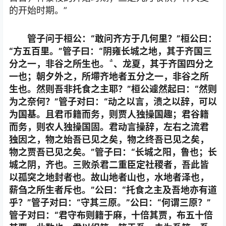
的开始时期。”
管子问于桓公：“敢问齐方于几何里？”桓公曰：
“方五百里。”管子曰：“阴雍长城之地，其于齐国三
分之一，非谷之所生也。、龙夏，其于齐国四分之
一也；朝夕外之，所墆齐地者五分之一，非谷之所
生也。然则吾非托食之主耶？”桓公遽然起曰：“然则
为之奈何？”管子对曰：“动之以言，溃之以辞，可以
为国基。且君币籍而务，则贾人独操国趣；君谷籍
而务，则农人独操国固。君动言操辞，左右之流君
独因之，物之始吾已见之矣，物之终吾已见之矣，
物之贾吾已见之矣。”管子曰：“长城之阳，鲁也；长
城之阴，齐也。三败杀君二重臣定社稷者，吾此皆
以孤突之地封者也。故山地者山也，水地者泽也，
薪刍之所生者斥也。”公曰：“托食之主及吾地亦有道
乎？”管子对曰：“守其三原。”公曰：“何谓三原？”
管子对曰：“君守布则籍于麻，十倍其贾，布五十倍