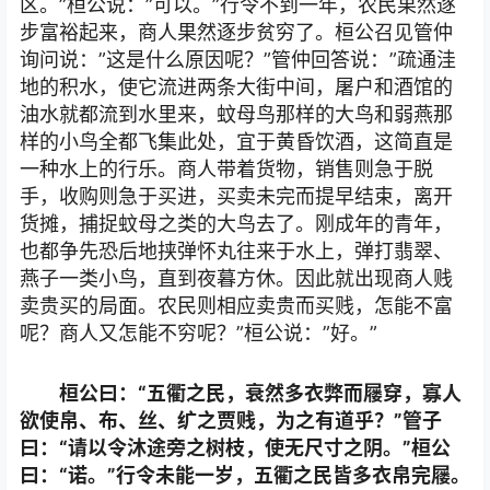
区。”桓公说：”可以。”行令不到一年，农民果然逐
步富裕起来，商人果然逐步贫穷了。桓公召见管仲
询问说：”这是什么原因呢？”管仲回答说：”疏通洼
地的积水，使它流进两条大街中间，屠户和酒馆的
油水就都流到水里来，蚊母鸟那样的大鸟和弱燕那
样的小鸟全都飞集此处，宜于黄昏饮酒，这简直是
一种水上的行乐。商人带着货物，销售则急于脱
手，收购则急于买进，买卖未完而提早结束，离开
货摊，捕捉蚊母之类的大鸟去了。刚成年的青年，
也都争先恐后地挟弹怀丸往来于水上，弹打翡翠、
燕子一类小鸟，直到夜暮方休。因此就出现商人贱
卖贵买的局面。农民则相应卖贵而买贱，怎能不富
呢？商人又怎能不穷呢？”桓公说：”好。”
桓公曰：“五衢之民，衰然多衣弊而屦穿，寡人
欲使帛、布、丝、纩之贾贱，为之有道乎？”管子
曰：“请以令沐途旁之树枝，使无尺寸之阴。”桓公
曰：“诺。”行令未能一岁，五衢之民皆多衣帛完屦。