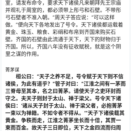
室，请发布命令，要求天下诸侯凡来朝拜先王宗庙
并观礼于周室的，都必须带上彤弓和石壁。不带彤
弓石壁者不准入朝。”周天子答应说：”可以这样
做。”便向天下各地发出了号令。天下诸侯都运载着
黄金、珠玉、粮食、彩绢和布帛到齐国来购买石
壁。齐国的石壁由此流通于天下，天下的财物归于
齐国。所以，齐国八年没有征收赋税，就是这个阴
里之谋的作用。
菁茅谋
桓公曰：“天子之养不足，号令赋于天下则不信
诸侯，为此有道乎？”管子对曰：“江淮之间有一茅而
三脊母至其本，名之曰菁茅。请使天子之吏环封而
守之。夫天子则封于太山、禅于梁父。号令天下诸
侯曰：‘诸从天子封于太山、禅于梁父者，必抱菁茅
一束以为禅籍。不如令者不得从。’”天子下诸侯载其
黄金。争秩而走，江淮之菁茅坐长而十倍，其贾一
柬而百金。故天子三日即位，天下之金四流而归周