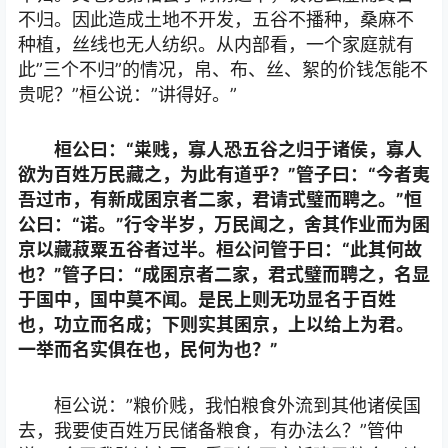
不归。因此造成土地不开发，五谷不播种，桑麻不
种植，丝线也无人纺织。从内部看，一个家庭就有
此”三个不归”的情况，帛、布、丝、絮的价钱怎能不
贵呢？”桓公说：”讲得好。”
桓公曰：“粜贱，寡人恐五谷之归于诸侯，寡人
欲为百姓万民藏之，为此有道乎？”管子曰：“今者夷
吾过市，有新成囷京者二家，君请式璧而聘之。”恒
公曰：“诺。”行令半岁，万民闻之，舍其作业而为囷
京以藏菽粟五谷者过半。桓公问管于曰：“此其何故
也？”管子曰：“成囷京者二家，君式璧而聘之，名显
于国中，国中莫不闻。是民上则无功显名于百姓
也，功立而名成；下则实其囷京，上以给上为君。
一举而名实俱在也，民何为也？”
桓公说：”粮价贱，我怕粮食外流到其他诸侯国
去，我要使百姓万民储备粮食，有办法么？”管仲