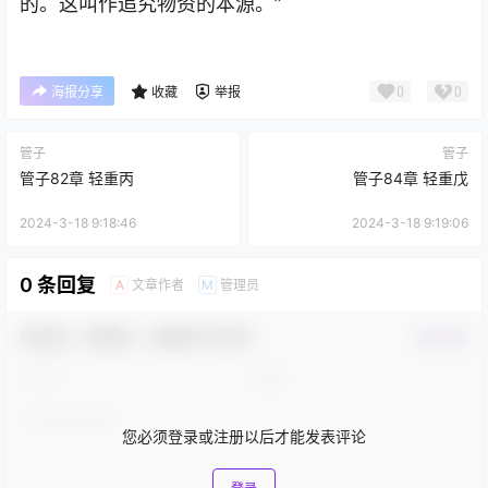
的。这叫作追究物资的本源。”
0
0
海报分享
收藏
举报
管子
管子
管子82章 轻重丙
管子84章 轻重戊
2024-3-18 9:18:46
2024-3-18 9:19:06
0 条回复
文章作者
管理员
A
M
欢迎您，新朋友，感谢参与互动！
确认修改
您必须登录或注册以后才能发表评论