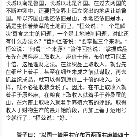
长城以南是鲁国，长城以北是齐国。在过去两国的
不断冲突中，还要把交界上孤立突出的地盘让给鲁
国。所以齐国山地还依旧是山，水地还依旧是水，
满是生长着柴草的土地而已。”桓公说：”一个是解
决‘寄食之主’的问题，一个是土地被削问题，对此还
有什么办法么？”管仲回答说：”要掌握三个来源。”
桓公说：”何谓三个来源？”管仲回答说：”掌握成品
布先在原料麻上取收入，麻价十倍，布价就可能五
十倍，这是理财之法。在丝织品上取收入，就要先
在细丝上着手。甚至在细丝未成之前就谋取，再去
抓丝织成品，就可以得到原价二十倍的收入。这
样，就不必征收粮食税了。因此，在布上取收入就
着手于原料麻，在粮食上取收入就着手于养桑蚕的
山，在六畜上取收入就着手养殖六畜的郊野。取得
收入于财物生产的最开始阶段，再加上善于运用号
令就行了。”桓公说：”好。”
管子曰：“以国一籍臣右守布万两而右麻籍四十