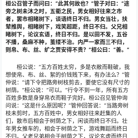
桓公召管子而问曰：“此其何故也？”管子对曰：“途
旁之树未沐之时，五衢之民，男女相好往来之市
者，罢市相睹树下，谈语终日不归。男女当壮，扶
辇推舆，相睹树下，戏笑超距，终日不归。父兄相
睹树下，论议玄语，终日不归。是以田不发，五谷
不播，桑麻不种，茧缕不治。内严一家而三不归，
则帛、布、丝、纩之贾安得不贵？”桓公曰：“善。”
桓公说：”五方百姓太穷，多是衣敝而鞋破，我
想使帛、布、丝、絮的价钱贱下来，有办法么？”管
仲说：”请下令把路旁树枝剪去，要使它没有尺寸的
树荫。”桓公说：”可以。”行令不到一年，所有五方
百姓多数是身穿帛衣而鞋子完好。桓公召见管仲询
问说：”这是什么原因呢？”管仲回答说：”当路旁树
枝未剪时，五方百姓中，男女相好往来赶集的人
们，散市后相会于树荫之下，闲谈而终日不归。壮
年男女推车的，相会于树荫之下，游戏舞蹈而终日
不归。父老兄弟相会于树荫之下，议论玄虚而终日