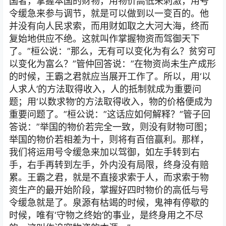
国者，掌握本国的财物，用物价高低来刺激，用号
令缓急来参与调节，就是可以做到以一变百的。他
并没有向人民求索，而用财如取之大河大海，终而
复始地供应不绝。这就叫作掌握物资而驾御天下
了。”桓公说：”那么，无有可以变化为有么？贫穷可
以变化为富么？”管仲回答说：”在物资尚未生产成形
的时候，王霸之君就应当展开工作了。所以，用‘以
人求人’的方法取得收入，人的抵制就成为重要问
题；用‘以数求物’的方法取得收入，物的价格便成为
重要问题了。”桓公说：”这话应如何解释？”管子回
答说：”举国的物价若完全一致，则没有财物可图；
举国的物价若相差为十，则将有百倍赢利。那样，
我们将运用号令缓急来加以驾御，如左手转到右
手，右手再转到左手，外内没有局限，终身没有赔
累。王霸之君，就是不直接求索于人，而求索于物
资生产的最开始阶段，掌握好四时物价的高低与号
令缓急就是了。泉源有枯竭的时候，鬼神有停歇的
时候，唯有‘守物之终始’的事业，是终身用之不尽