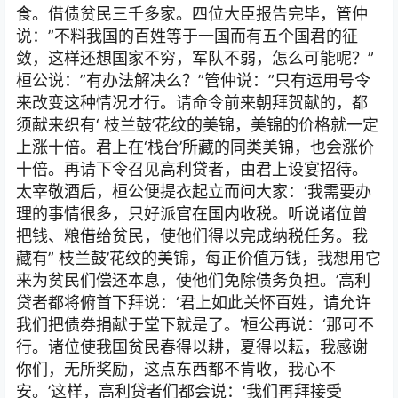
食。借债贫民三千多家。四位大臣报告完毕，管仲
说：”不料我国的百姓等于一国而有五个国君的征
敛，这样还想国家不穷，军队不弱，怎么可能呢？”
桓公说：”有办法解决么？”管仲说：”只有运用号令
来改变这种情况才行。请命令前来朝拜贺献的，都
须献来织有‘ 枝兰鼓’花纹的美锦，美锦的价格就一定
上涨十倍。君上在‘栈台’所藏的同类美锦，也会涨价
十倍。再请下令召见高利贷者，由君上设宴招待。
太宰敬酒后，桓公便提衣起立而问大家：‘我需要办
理的事情很多，只好派官在国内收税。听说诸位曾
把钱、粮借给贫民，使他们得以完成纳税任务。我
藏有” 枝兰鼓’花纹的美锦，每正价值万钱，我想用它
来为贫民们偿还本息，使他们免除债务负担。’高利
贷者都将俯首下拜说：‘君上如此关怀百姓，请允许
我们把债券捐献于堂下就是了。’桓公再说：‘那可不
行。诸位使我国贫民春得以耕，夏得以耘，我感谢
你们，无所奖励，这点东西都不肯收，我心不
安。’这样，高利贷者们都会说：‘我们再拜接受