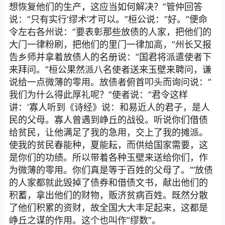
想恢复他们的生产，这应当如何解决？”管仲回答
说：”只有实行‘缪术’才可以。”桓公说：”好。”便命
令左右各州说：”要表彰那些放债的人家，把他们的
大门一律粉刷，把他们的里门一律加高，”州长又报
告乡师并拿着放债人的名册说：”国君将派遣使者下
来拜问。”桓公果然派八名使者送来玉壁来聘问，谦
说给一点微薄的零用。放债者俯首叩头而询问说：”
我们为什么得此厚礼呢？”使者说：”君令这样
讲：‘寡人听到《诗经》说：和易近人的君子，是人
民的父母。寡人曾遇到峥丘的战役。听说你们借债
给贫民，让他满足了我的急用，交上了我的摊派。
使我的贫民春能种，夏能耘，而供给国家需要，这
是你们的功绩。所以带着各种玉壁来送给你们，作
为微薄的零用。你们真是等于百姓的父母了。”’放债
的人家都就此毁掉了债券和借债文书，献出他们的
积蓄，拿出他们的财物，贩济贫病百姓。既然分散
了他们积累的资财，故全国大大丰足起来，这都是
峥丘之谋的作用。这个也叫作”缪数”。