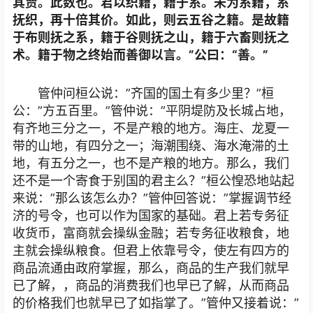
其贾。此数也。君以织籍，籍于系。未为系籍，系
抚织，再十倍其价。如此，则云五谷之籍。是故籍
于布则抚之系，籍于谷则抚之山，籍于六畜则抚之
术。籍于物之终始而善御以言。”公曰：“善。”
管仲问桓公说：”齐国的国土有多少里？”桓
公：”方五百里。”管仲说：”平阴堤防及长城占地，
有齐地三分之一，不是产粮的地方。海庄、龙夏一
带的山地，有四分之一；海潮围绕、海水淹滞的土
地，有五分之一，也不是产粮的地方。那么，我们
还不是一个寄食于别国的君主么？”桓公惶恐地站起
来说：”那么该怎么办？”管仲回答说：”掌握调节经
济的号令，也可以作为国家的基础。君上若专务征
收货币，富商就会操纵金融；若专务征收粮食，地
主就会操纵粮食。但君上依靠号令，使左有四方的
商品流通由政府掌握，那么，商品的生产我们就早
已了解，，商品的消费我们也早已了解，从而商品
的价格我们也就早已了如指掌了。”管仲又接着说：”