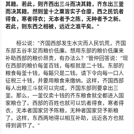
其籍。若此，则齐西出三斗而决其籍，齐东出三釜
而决其籍。然则釜十之粟皆实子仓廪，西之民饥者
得食，寒者得衣；无本者予之陈，无种者予之新。
若此，则东西之相被，远近之准平矣。”
桓公说：”齐国西部发生水灾而人民饥荒，齐国
东部五谷丰足而粮价低廉。想用东部的粮价低廉来
补助西部的粮价昂贵，有办法么？”管仲回答说：”现
在西部的粮价每釜百钱，每枢就是二十钱。东部的
粮食每釜十钱，每鏂只是二钱。请下令向每一口人
征税三十钱，并要用粮食来缴纳。这样，齐国西部
每人出粮三斗就可以完成，齐国东部则要拿出三
釜。那么，一釜仅卖十钱的齐东粮食就全都进入国
家粮仓了。西部的百姓也就可以饥者得食，寒者得
衣，无本者国家贷予陈粮，无种者国家贷予新粮
了。这样，东西两地得以相互补助，远近各方也就
得到调节了。”