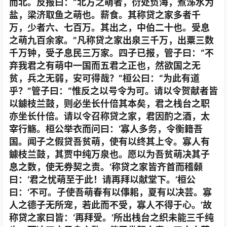
而北。反报曰：“北方之萌者，衍处负海，煮泲水为
盐，梁济取鱼之萌也。薪食。其称贷之家多者千
万，少者六、七百万。其出之，中伯二十也。受息
之萌九百余家。”凡称贷之家出泉三千万，出粟三数
千万钟，受子息民三万家。四子已报，管子曰：“不
弃我君之有萌中一国而五君之正也，然欲国之无
贫，兵之无弱，安可得哉？”桓公曰：“为此有道
乎？”管子曰：“惟反之以号令为可。请以令贺献者皆
以鐻枝兰鼓，则必坐长什倍其本矣，君之栈台之职
亦坐长什倍。请以令召称贷之家，君因酌之酒，太
宰行觞。桓公举衣而问曰：‘寡人多务，令衡籍吾
国。闻子之假贷吾贫萌，使有以终其上令。寡人有
鐻枝兰鼓，其贾中纯万泉也。愿以为吾贫萌决其子
息之数，使无券契之责。’称贷之家皆齐首而稽颡
曰：‘君之忧萌至于此！请再拜以献堂下。’桓公
曰：‘不可。子使吾萌春有以倳耜，夏有以决芸。寡
人之德子无所宠，若此而不受，寡人不得于心。’故
称贷之家曰皆：‘再拜受。’所出栈台之织未能三千纯