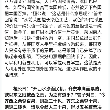
八方调查外国情况，天下各国物价高，本国也应
高。如果各国物价高而本国独低，必然被天下各国
把本国吞掉。”桓公说：”这话是什么意思呢？”管仲
回答说：”从前莱国擅长染色工艺，紫色的绢在莱国
的价钱一纯只值一销金子，紫青色的丝绦也是一纯
值一锱金子。而在周地则价值十斤黄金。莱国商人
知道后，很快把紫绢收购一空。周国却拿出票据作
为抵押，从莱国商人手里把紫绢收购起来，莱国商
人只握有等于货币的票据。这是莱国自己失掉了收
集起来的紫绢，而只好用票据收回钱币了。因此，
可以利用就要利用，可以掌握就要掌握，这就是周
人利用外国来控制外国的情况。这也叫作国家的平
准措施。”
桓公曰：“齐西水潦而民饥，齐东丰庸而粟贱，
欲以东之贱被西之贵，为之有道乎？”管子对曰：“今
齐西之粟釜百泉，则鏂二十也。齐东之粟釜十泉，
则鏂二钱也。请以令籍人三十泉，得以五谷菽粟决