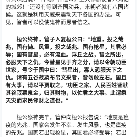
的城郊！”还没有等到齐国动兵，来朝者就有八国诸
侯。这就是利用天威来震动天下各国的办法。可
见，智者可以役使鬼神而愚者信之。
桓公终神，管子入复桓公曰：“地重，投之哉
兆，国有恸。风重，投之哉兆。国有枪星，其君必
辱；国有彗星，必有流血。浮丘之战，彗之所出，
必服天下之仇。今彗星见于齐之分，请以令朝功臣
世家，号令于国中曰：‘彗星出，寡人恐服天下之
仇。请有五谷菽粟布帛文采者，皆勿敢左右。国且
有大事，请以平贾取之。’功臣之家、人民百姓皆献
其谷菽粟泉金，归其财物，以佐君之大事。此谓乘
天灾而求民邻财之道也。”
桓公祭神完毕，管仲向桓公报告说：”地震是瘟
疫的先兆。国家会发生不幸。发生风暴，也是瘟疫
的先兆。国家若出现枪星，其国君必将受辱；若出