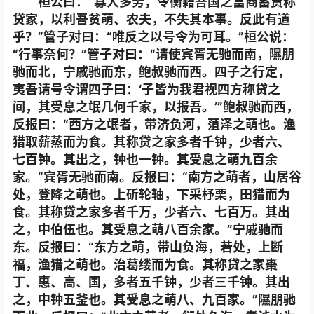
桓公曰：“寡人多务，令衡籍吾国之富商蓄贾称
贷家，以利吾贫萌、农夫，不失其本事。反此有道
乎？”管子对曰：“唯反之以号令为可耳。”桓公说：
“行事奈何？”管子对曰：“请使宾胥无驰而南，隰朋
驰而北，宁戚驰而东，鲍叔驰而西。四子之行定，
夷吾请号令谓四子曰：‘子皆为我君视四方称贷之
间，其受息之氓几何千家，以报吾。’”鲍叔驰而西，
反报曰：“西方之氓者，带济负河，菹泽之萌也。渔
猎取薪蒸而为食。其称贷之家多者千钟，少者六、
七百钟。其出之，钟也一钟。其受息之萌九百余
家。”宾胥无驰而南。反报曰：“南方之萌者，山居谷
处，登降之萌也。上斫轮轴，下采杼栗，田猎而为
食。其称贷之家多者千万，少者六、七百万。其出
之，中伯伍也。其受息之萌八百余家。”宁戚驰而
东。反报曰：“东方之萌，带山负海，若处，上断
福，渔猎之萌也。治葛缕而为食。其称贷之家棗
丁、惠、高、国，多者五千钟，少者三千钟。其出
之，中钟五釜也。其受息之萌八、九百家。”隰朋驰