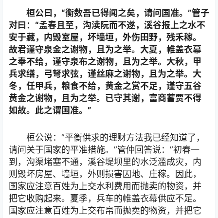
桓公曰，“衡数吾已得闻之矣，请问国准。”管子
对曰：“孟春且至，沟渎阮而不遂，溪谷报上之水不
安于藏，内毁室屋，坏墙垣，外伤田野，残禾稼。
故君谨守泉金之谢物，且为之举。大夏，帷盖衣幕
之奉不给，谨守泉布之谢物，且为之举。大秋，甲
兵求缮，弓弩求弦，谨丝麻之谢物，且为之举。大
冬，任甲兵，粮食不给，黄金之赏不足，谨守五谷
黄金之谢物，且为之举。已守其谢，富商蓄贾不得
如故。此之谓国准。”
桓公说：”平衡供求的理财方法我已经知道了，
请问关于国家的平准措施。”管仲回答说：”初春一
到，沟渠堵塞不通，溪谷堤坝里的水泛滥成灾，内
则毁坏房屋、墙垣，外则损害囚地、庄稼。因此，
国家应注意百姓为上交水利费用而抛卖的物资，并
把它收购起来。夏季，兵车的帷盖衣幕供应不足。
国家应注意百姓为上交布帛而抛卖的物资，并把它