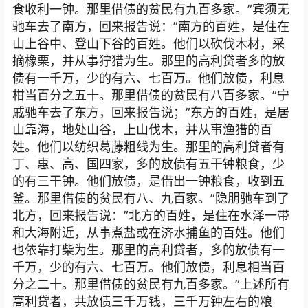
食收利一钟。那里借债的贫民有九百多家。”宾须无
驰车去了南方，回来报告说：”南方的百姓，是住在
山上谷中、登山下谷的百姓。他们以砍伐木材，采
摘橡栗，并从事狞猎为生。那里的高利贷者多的放
债有一千万，少的有六、七百万。他们放债，利息
柑当百分之五十。那里借债的贫民有八百多家。”宁
戚驰车去了东方，回来报告说；”东方的百姓，是居
山靠海，地处山谷，上山伐木，并从事渔猎的百
姓。他们以纺织葛藤粗线为生。那里的高利贷者有
丁、惠、高、国四家，多的放债有五干钟粮食，少
的有三干钟。他们放债，是借出一钟粮食，收到五
釜。那里借债的贫民有八、九百家。”隐朋驰车到了
北方，回来报告说：”北方的百姓，是住在水泽一带
和大海附近，从事煮盐或在济水捕鱼的百姓。他们
也依靠打柴为生。那里的高利贷者，多的放债有一
千万，少的有六、七百万。他们放债，利息相当百
分之二十。那里借债的贫民有九百多家。”上述所有
高利贷者，共放债三千万钱，三千万钟左右的粮