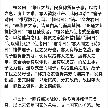
桓公曰：“峥丘之战，民多称贷负子息，以给上
之急，度上之求。寡人欲复业产、此何以洽？”管子
对曰：“惟缪数为可耳。”桓公曰：“诺。”令左右州
曰，“表称贷之家，皆垩白其门而高其闾。”州通之师
执折箓曰：“君且使使者。”桓公使八使者式璧而聘
之，以给盐菜之用。称贷之家皆齐首稽颡而问曰：
“何以得此也？”使者曰：“君令曰：‘寡人闻之《诗》
曰：恺悌君子，民之父母也。寡人有峥丘之战，吾
闻子假贷吾贫萌，使有以给寡人之急，度寡人之
求，使吾萌春有以倳耜，夏有以决芸，而给上事，
子之力也。是以式璧而聘子，以给盐菜之用。故子
中民之父母也。’”称贷之家皆折其券而削其书，发其
积藏，出其财物，以赈贫病，分其故赀，故国中大
给，峥丘之谋也。此之谓缪数。
桓公说：”睁丘那次战役，许多百姓都借债负
息，以此来满足国家的急需，交上国家的摊派。我