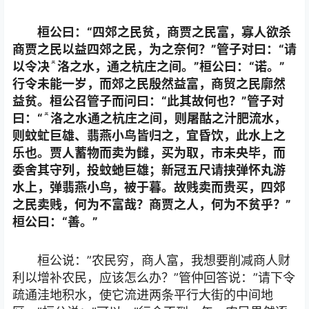
桓公曰：“四郊之民贫，商贾之民富，寡人欲杀
商贾之民以益四郊之民，为之奈何？”管子对曰：“请
以令决洛之水，通之杭庄之间。”桓公曰：“诺。”
行令未能一岁，而郊之民殷然益富，商贸之民廓然
益贫。桓公召管子而问曰：“此其故何也？”管子对
曰：“洛之水通之杭庄之间，则屠酤之汁肥流水，
则蚊虻巨雄、翡燕小鸟皆归之，宜昏饮，此水上之
乐也。贾人蓄物而卖为雠，买为取，市未央毕，而
委舍其守列，投蚊虵巨雄；新冠五尺请挟弹怀丸游
水上，弹翡燕小鸟，被于暮。故贱卖而贵买，四郊
之民卖贱，何为不富哉？商贾之人，何为不贫乎？”
桓公曰：“善。”
桓公说：”农民穷，商人富，我想要削减商人财
利以增补农民，应该怎么办？”管仲回答说：”请下令
疏通洼地积水，使它流进两条平行大街的中间地