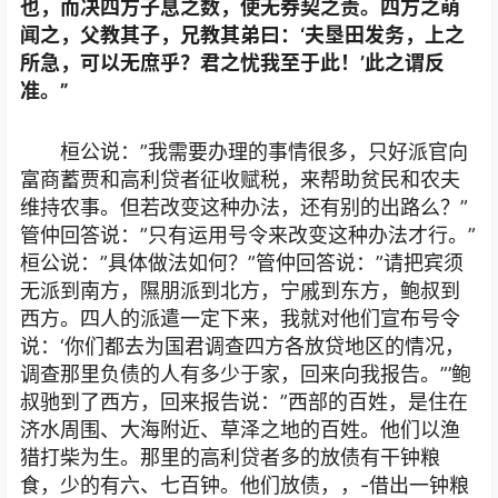
也，而决四方子息之数，使无券契之责。四方之萌
闻之，父教其子，兄教其弟曰：‘夫垦田发务，上之
所急，可以无庶乎？君之忧我至于此！’此之谓反
准。”
桓公说：”我需要办理的事情很多，只好派官向
富商蓄贾和高利贷者征收赋税，来帮助贫民和农夫
维持农事。但若改变这种办法，还有别的出路么？”
管仲回答说：”只有运用号令来改变这种办法才行。”
桓公说：”具体做法如何？”管仲回答说：”请把宾须
无派到南方，隰朋派到北方，宁戚到东方，鲍叔到
西方。四人的派遣一定下来，我就对他们宣布号令
说：‘你们都去为国君调查四方各放贷地区的情况，
调查那里负债的人有多少于家，回来向我报告。”’鲍
叔驰到了西方，回来报告说：”西部的百姓，是住在
济水周围、大海附近、草泽之地的百姓。他们以渔
猎打柴为生。那里的高利贷者多的放债有干钟粮
食，少的有六、七百钟。他们放债，，-借出一钟粮