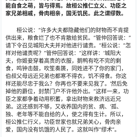
能自食之萌，皆与得焉。故桓公推仁立义、功臣之
家兄弟相戚，骨肉相亲，国无饥民。此之谓缪数。
桓公说：”许多大夫都隐藏他们的财物而不肯提
供出来，粮食烂了也不肯散给贫民。”管仲回答说：”
请下令召见城阳大夫并对他进行谴责。”桓公说：”怎
样对他谴责呢？”管仲回答说：”这样讲：‘城阳大
夫，你姬妾穿着高贵的衣服，鹅鸭有吃不完的剩
食，鸣钟击鼓，吹笙奏篪，同姓进不了你的家门，
伯叔父母远近兄弟也都寒不得衣，饥不得食。你这
样还能尽忠于我么？你再也不要来见我了。’然后免
掉他的爵位，封禁门户不许他外出。”这样一来，功
臣之家都争着动用积蓄，拿出财物来救济远近兄
弟。这还感到不够，又收养国内的贫、病、’孤、
独、老年等不能自给的人，使之得有生计。所以，
桓公推仁行义，功臣世家也就兄弟关心，骨肉亲
爱，国内没有饥饿的人民了。这就叫作”缪术”。