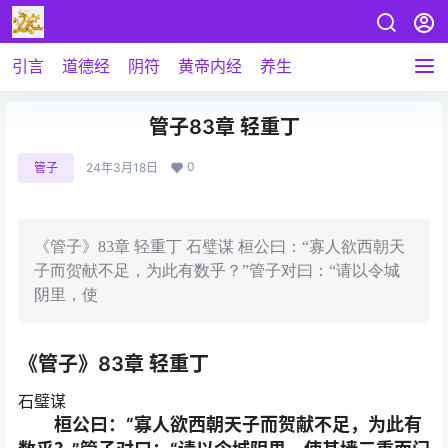
引言
道德经
阴符
黄帝内经
养生
管子83章 轻重丁
0
管子
24年3月18日
《管子》83章 轻重丁 石璧谋 桓公曰：“寡人欲西朝天
子而贺献不足，为此有数乎？”管子对曰：“请以令城
阴里，使
《管子》83章 轻重丁
石璧谋
桓公曰：“寡人欲西朝天子而贺献不足，为此有