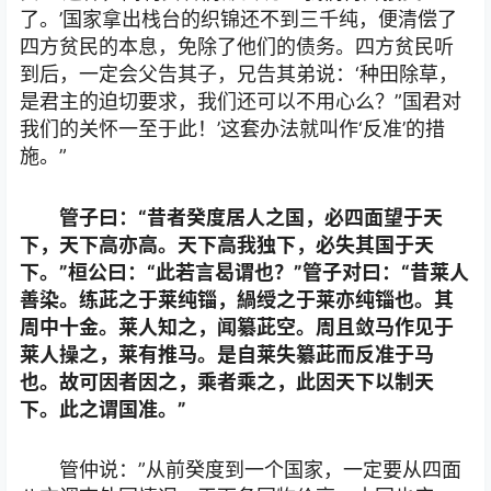
了。’国家拿出栈台的织锦还不到三千纯，便清偿了
四方贫民的本息，免除了他们的债务。四方贫民听
到后，一定会父告其子，兄告其弟说：‘种田除草，
是君主的迫切要求，我们还可以不用心么？”国君对
我们的关怀一至于此！’这套办法就叫作‘反准’的措
施。”
管子曰：“昔者癸度居人之国，必四面望于天
下，天下高亦高。天下高我独下，必失其国于天
下。”桓公曰：“此若言曷谓也？”管子对曰：“昔莱人
善染。练茈之于莱纯锱，緺绶之于莱亦纯锱也。其
周中十金。莱人知之，闻纂茈空。周且敛马作见于
莱人操之，莱有推马。是自莱失纂茈而反准于马
也。故可因者因之，乘者乘之，此因天下以制天
下。此之谓国准。”
管仲说：”从前癸度到一个国家，一定要从四面