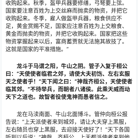
收购起来。秋季，盔甲兵器要修缮，弓弩要上弦。
国家要注意百姓为上交丝麻而抛卖的物资，并把它
收购起来。冬季，雇人做盔甲兵器，粮食供应不
足，黄金赏赐不足，国家应注意百姓为上交粮食、
黄金而抛卖的物资，并把它收购起来。国家把这些
物资掌握起来以后，富商蓄贾就无法施其故技了。
这就是国家的平准措施。”
龙斗于马谓之阳，牛山之阴。管子入复于桓公
曰：“天使使者临君之郊，请使大夫初饬、左右玄服
天之使者乎！”天下闻之曰：“神哉齐桓公，天使使者
临其郊。”不待举兵，而朝者八诸侯。此乘天威而动
天下之道也。故智者役使鬼神而愚者信之。
龙在马渎南面、牛山北面博斗。管仲向桓公报
告说：”上天派使者来到城郊，请让大夫穿上黑服，
左右随员也穿上黑服，去迎接天使好了！”天下各国
听到以后说：”神哉，齐桓公，上天都派使者来到他