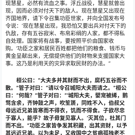
现慧星，必然有流血之事。浮丘战役，慧星就曾出
现，因而必须对付天下的敌人。现在慧星又出现在
齐国地界，请下令召集功臣世家，并向全国发布号
令说：‘现在慧星出现，我恐怕又要出兵对付天下的
仇敌，存有五谷寂米、布帛彩绢的人家，都不得私
自处理。国家将有战事，要按照平价由国家收
购。’功臣之家和居民百姓都把他们的粮食、钱币与
黄金呈献出来，无偿提供他们的财物来支援国家大
事。这乃是利用天的灾异求取民财的办法。”
桓公曰：“大夫多并其财而不出，腐朽五谷而不
散。”管子对曰：“请以令召城阳大夫而请之。”桓公
曰：“何哉？”管子对曰：“‘城阳大夫，嬖宠被絺，鹅
骛含余，齐钟鼓之声，吹笙篪，同姓不入，伯叔父
母远近兄弟皆寒而不得衣，饥而不得食。子欲尽忠
于寡人，能乎？故子毋复见寡人。’灭其位，杜其门
而不出。”功臣之家皆争发其积藏，出其资财，以予
其远近兄弟。以为未足，又收国中之贫病孤独老不