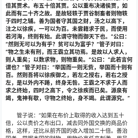
倍其贾术。布五十倍其贾。公以重布决诸侯贾，如
此而有二十齐之故。是故轻轶于贾谷制畜者则物轶
于四时之辅。善为国者守其国之财，汤之以高下，
注之以徐疾，一可以为百。未尝籍求于民，而使用
若河海，终则有始。此谓守物而御天下也。”公曰：
“然则无可以为有乎？贫可以为富乎？”管子对曰：
“物之生未有刑，而王霸立其功焉。是故以人求人，
则人重矣；以数求物，则物重矣。”公曰：“此若言何
谓也？”管子对曰：“举国而一则无赀，举国而十则有
百。然则吾将以徐疾御之，若左之授右，若右之授
左，是以外内不踡，终身无咎。王霸之不求于人而
求之终始，四时之高下，令之徐疾而已矣。源泉有
竭，鬼神有歇，守物之终始，身不竭。此谓源究。”
管子说：”如果在布价上取得的收入达到五十
倍，公以贵价之布出口，减去同外国交换的商品价
格，这样，还比从前齐国的收入增加二十倍。善治