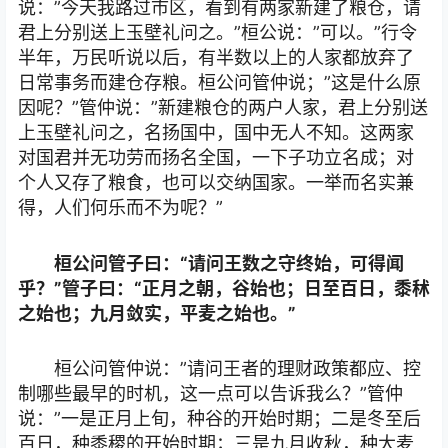
说：”今天我路过市区，看到有两家新建了粮仓，请
君上分别送上玉壁礼问之。”桓公说：”可以。”行令
半年，万民听说以后，有半数以上的人家都放弃了
日常事务而建仓存粮。桓公问管仲说；”这是什么原
因呢？”管仲说：”新建粮仓的两户人家，君上分别送
上玉壁礼问之，名扬国中，国中无人不知。这两家
对国君并无功劳而扬名全国，一下子功立名成；对
个人又存了粮食，也可以交纳国家。一举而名实兼
得，人们何乐而不为呢？”
桓公问管子曰：“请问王数之守终始，可得闻
乎？”管子曰：“正月之朝，谷始也；日至百日，黍秫
之始也；九月敛实，平麦之始也。”
桓公问管仲说：”请问王者的理财政策都应、控
制哪些最早的时机，这一点可以告诉我么？”管仲
说：”一是正月上旬，种谷的开始时期；二是冬至后
百日，种黍稷的开始时期；三是九月收秋，种大麦