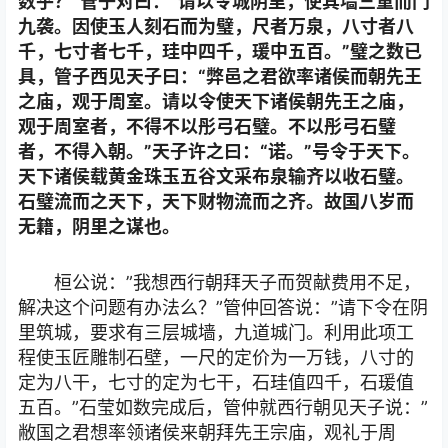
数乎？”管子对曰：“请以令城阴里，使其墙三重而门
九袭。因使玉人刻石而为璧，尺者万泉，八寸者八
千，七寸者七千，珪中四千，瑗中五百。”璧之数已
具，管子西见天子曰：“弊邑之君欲率诸侯而朝先王
之庙，观于周室。请以令使天下诸侯朝先王之庙，
观于周室者，不得不以彤弓石璧。不以彤弓石璧
者，不得入朝。”天子许之曰：“诺。”号令于天下。
天下诸侯载黄金珠玉五谷文采布泉输齐以收石璧。
石璧流而之天下，天下财物流而之齐。故国八岁而
无籍，阴里之谋也。
桓公说：”我想西行朝拜天子而贺献费用不足，
解决这个问题有办法么？”管仲回答说：”请下令在阴
里筑城，要求有三层城墙，九道城门。利用此项工
程使玉匠雕制石壁，一尺的定价为一万钱，八寸的
定为八干，七寸的定为七干，石珪值四千，石瑗值
五百。”石莹如数完成后，管仲就西行朝见天子说：”
敝国之君想率领诸侯来朝拜先王宗庙，观礼于周