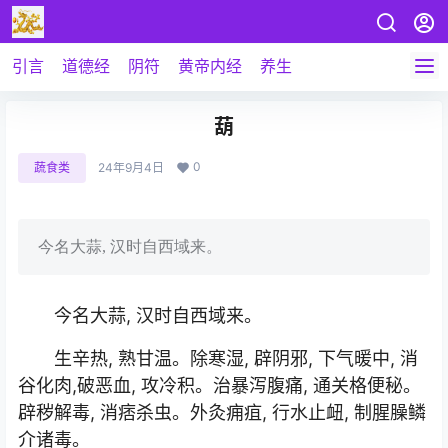
引言
道德经
阴符
黄帝内经
养生
葫
0
蔬食类
24年9月4日
今名大蒜, 汉时自西域来。
今名大蒜, 汉时自西域来。
生辛热, 熟甘温。除寒湿, 辟阴邪, 下气暖中, 消
谷化肉,破恶血, 攻冷积。治暴泻腹痛, 通关格便秘。
辟秽解毒, 消痞杀虫。外灸痈疽, 行水止衄, 制腥臊鳞
介诸毒。