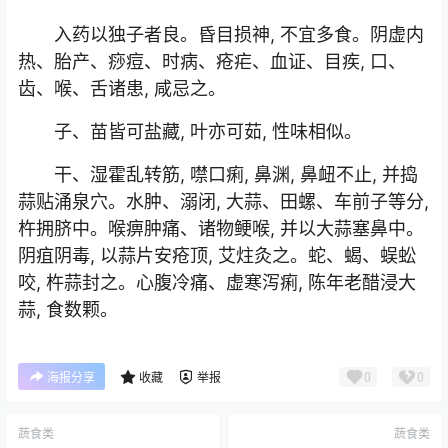
入药以独子者良。昏目损神, 不宜多食。阴虚内
热、胎产、痧痘、时病、疮疟、血证、目疾, 口、
齿、喉、舌诸患, 咸忌之。
子、苗皆可盐藏, 叶亦可茹, 性味相似。
干、湿霍乱转筋, 噤口痢, 鼻渊, 鼻衄不止, 并捣
蒜贴涌泉穴。水肿、溺闭, 大蒜、田螺、车前子等分,
杵拥脐中。喉痹肿痛、诸物鲠喉, 并以大蒜塞鼻中。
阴疽阴毒, 以蒜片安疮顶, 艾炷灸之。蛇、蝎、蜈蚣
咬, 杵蒜封之。心腹冷痛、虚寒泻痢, 陈年老醋浸大
蒜, 食数颗。
0
0
海报分享
收藏
举报
蔬食类
蔬食类