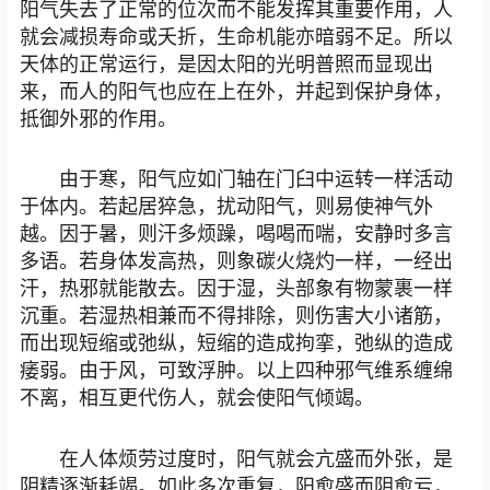
阳气失去了正常的位次而不能发挥其重要作用，人
就会减损寿命或夭折，生命机能亦暗弱不足。所以
天体的正常运行，是因太阳的光明普照而显现出
来，而人的阳气也应在上在外，并起到保护身体，
抵御外邪的作用。
由于寒，阳气应如门轴在门臼中运转一样活动
于体内。若起居猝急，扰动阳气，则易使神气外
越。因于暑，则汗多烦躁，喝喝而喘，安静时多言
多语。若身体发高热，则象碳火烧灼一样，一经出
汗，热邪就能散去。因于湿，头部象有物蒙裹一样
沉重。若湿热相兼而不得排除，则伤害大小诸筋，
而出现短缩或弛纵，短缩的造成拘挛，弛纵的造成
痿弱。由于风，可致浮肿。以上四种邪气维系缠绵
不离，相互更代伤人，就会使阳气倾竭。
在人体烦劳过度时，阳气就会亢盛而外张，是
阴精逐渐耗竭。如此多次重复，阳愈盛而阴愈亏，