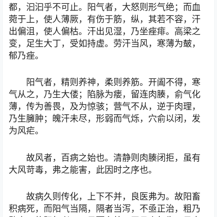
都，汩汩乎不可止。阳气者，大怒则形气绝；而血
菀于上，使人薄厥，有伤于筋，纵，其若不容，汗
出偏沮，使人偏枯。汗出见湿，乃坐痤痱。高梁之
变，足生大丁，受如持虚。劳汗当风，寒薄为皶，
郁乃痤。
阳气者，精则养神，柔则养筋。开阖不得，寒
气从之，乃生大偻；陷脉为瘘，留连肉腠，俞气化
薄，传为善畏，及为惊骇；营气不从，逆于肉理，
乃生臃肿；魄汗未尽，形弱而气烁，穴俞以闭，发
为风疟。
故风者，百病之始也。清静则肉腠闭拒，虽有
大风苛毒，弗之能害，此因时之序也。
故病久则传化，上下不并，良医弗为。故阳畜
积病死，而阳气当隔，隔者当泻，不亟正治，粗乃