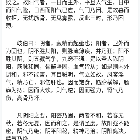
败之。故阳气者，一日而主外，平旦人气生，日中
而阳气隆，日西而阳气已虚，气门乃闭。是故暮而
收拒，无扰筋骨，无见雾露，反此三时，形乃困
薄。
岐伯曰：阴者，藏精而起亟也；阳者，卫外而
为固也。阴不胜其阳，则脉流薄疾，并乃狂；阳不
胜其阴，则五藏气争，九窍不通。是以圣人陈阴
阳，筋脉和同，骨髓坚固，血气皆从；如是则内外
调和，邪不能害，耳目聪明，气立如故。风客淫
气，精乃亡，邪伤肝也。因而饱食，筋脉横解，肠
癖为痔；因而大饮，则气逆；因而强力，肾气乃
伤，高骨乃坏。
凡阴阳之要，阳密乃固，两者不和，若春无
秋，若冬无夏，因而和之，是谓圣度。故阳强不能
密，阴气乃绝；阴平阳秘，精神乃治；阴阳离决，
精气乃绝。