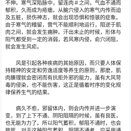
不伸。寒气深陷脉中，留连肉＃之间，气血不通而
郁积，久而成为疮瘘。从腧穴侵入的寒气内传而迫
及五脏，损伤神志，就会出现恐惧和惊骇的症象。
由于寒气的稽留，营气不能顺利地运行，阻逆于肌
肉之间，就会发生痈肿。汗出未止的时候，形体与
阳气都受到一定的消弱，若风寒内侵，俞穴闭阻，
就会发生风疟。
风是引起各种疾病的其始原因，而只要人体保
持精神的安定和劳逸适度等养生的原则，那麽，肌
肉腠理就会密闭而有抗拒外邪的能力，虽有大风苛
毒的侵染，也不能伤害，这正是循着时序的变化规
律保养生气的结果。
病久不愈，邪留体内，则会内传并进一步演
变，到了上下不通、阴阳阻隔的时候，虽有良医，
也无能为力了。所以阳气蓄积，郁阻不通时，也会
致死。对于这种阳气蓄积，阻隔不通者，应采用通