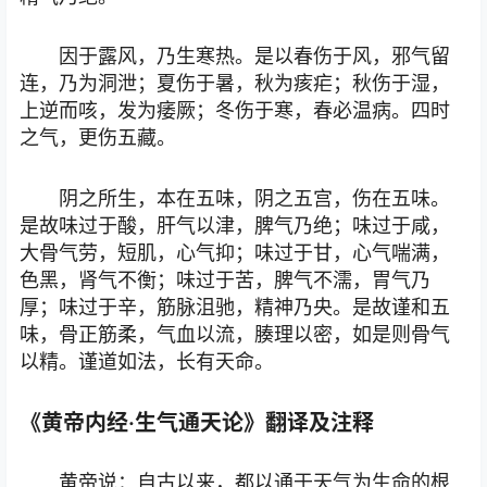
因于露风，乃生寒热。是以春伤于风，邪气留
连，乃为洞泄；夏伤于暑，秋为痎疟；秋伤于湿，
上逆而咳，发为痿厥；冬伤于寒，春必温病。四时
之气，更伤五藏。
阴之所生，本在五味，阴之五宫，伤在五味。
是故味过于酸，肝气以津，脾气乃绝；味过于咸，
大骨气劳，短肌，心气抑；味过于甘，心气喘满，
色黑，肾气不衡；味过于苦，脾气不濡，胃气乃
厚；味过于辛，筋脉沮驰，精神乃央。是故谨和五
味，骨正筋柔，气血以流，腠理以密，如是则骨气
以精。谨道如法，长有天命。
《黄帝内经·生气通天论》翻译及注释
黄帝说：自古以来，都以通于天气为生命的根