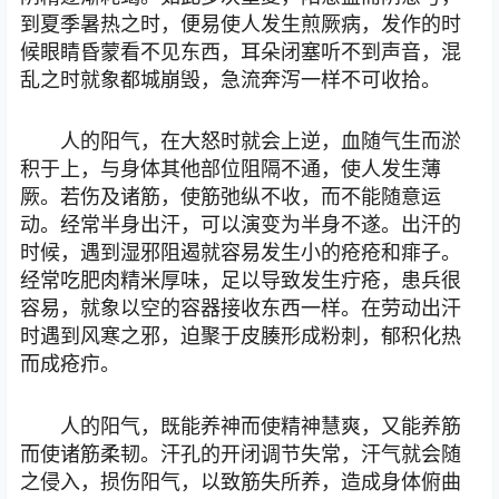
到夏季暑热之时，便易使人发生煎厥病，发作的时
候眼睛昏蒙看不见东西，耳朵闭塞听不到声音，混
乱之时就象都城崩毁，急流奔泻一样不可收拾。
人的阳气，在大怒时就会上逆，血随气生而淤
积于上，与身体其他部位阻隔不通，使人发生薄
厥。若伤及诸筋，使筋弛纵不收，而不能随意运
动。经常半身出汗，可以演变为半身不遂。出汗的
时候，遇到湿邪阻遏就容易发生小的疮疮和痱子。
经常吃肥肉精米厚味，足以导致发生疔疮，患兵很
容易，就象以空的容器接收东西一样。在劳动出汗
时遇到风寒之邪，迫聚于皮腠形成粉刺，郁积化热
而成疮疖。
人的阳气，既能养神而使精神慧爽，又能养筋
而使诸筋柔韧。汗孔的开闭调节失常，汗气就会随
之侵入，损伤阳气，以致筋失所养，造成身体俯曲