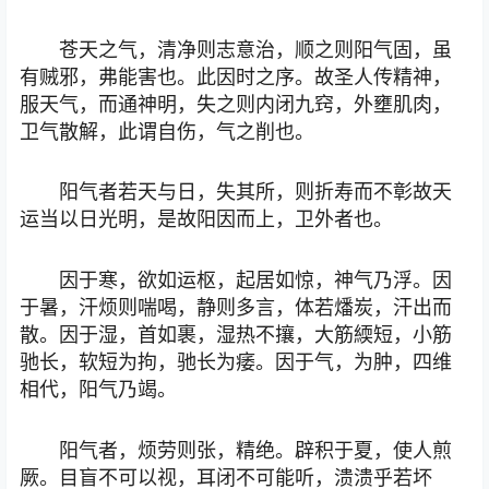
苍天之气，清净则志意治，顺之则阳气固，虽
有贼邪，弗能害也。此因时之序。故圣人传精神，
服天气，而通神明，失之则内闭九窍，外壅肌肉，
卫气散解，此谓自伤，气之削也。
阳气者若天与日，失其所，则折寿而不彰故天
运当以日光明，是故阳因而上，卫外者也。
因于寒，欲如运枢，起居如惊，神气乃浮。因
于暑，汗烦则喘喝，静则多言，体若燔炭，汗出而
散。因于湿，首如裹，湿热不攘，大筋緛短，小筋
驰长，软短为拘，驰长为痿。因于气，为肿，四维
相代，阳气乃竭。
阳气者，烦劳则张，精绝。辟积于夏，使人煎
厥。目盲不可以视，耳闭不可能听，溃溃乎若坏