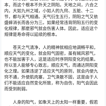
本，而这个根本不外天之阴阳。天地之间，六合之
内，大如九州之域，小如人的九窍、五脏、十二
节，都与天气相通。天气衍生五行，阴阳之气又依
盛蟀消长而各分为三。如果经常违背阴阳五行的变
化规律，那麽邪气就会伤害人体。因此，适应这个
规律是寿命得以延续的根本。
苍天之气清净，人的精神就相应地调畅平和，
顺应天气的变化，就会阳气固密，虽有贼风邪气，
也不能加害于人，这是适应时序阴阳变化的结果。
所以圣人能够专心致志，顺应天气，而通达阴阳变
化之理。如果违逆了适应天气的原则，就会内使九
窍不通，外使肌肉塞，卫气涣散不固，这是由于人
们不能适应自然变化所致，称为自伤，阳气会因此
而受到削弱。
人身的阳气，如象天上的太阳一样重要，假若