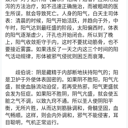
泻的方法治疗，如不迅速正确施治，而被粗疏的医
生所误，就会导致死亡。人身的阳气，白天主司体
表：清晨的时候，阳气开始活跃，并趋向于外，中
午时，阳气达到最旺盛的阶段，太阳偏西时，体表
的阳气逐渐虚少，汗孔也开始闭合。所以到了晚
上，阳气收敛拒守于内，这时不要扰动筋骨，也不
要接近雾露。如果违反了一天之内这三个时间的阳
气活动规律，形体被邪气侵扰则困乏而衰薄。
歧伯说：阴是藏精于内部断地扶持阳气的；阳
是卫护于外使体表固密的。如果阴不胜阳，阳气亢
盛，就使血脉流动迫促，若再受热邪，阳气更盛就
会发为狂症。如果阳不胜阴，阴气亢盛，就会使五
脏之气不调，以致九窍不通。所以圣人使阴阳平
衡，无所片胜，从而达到筋脉调和，骨髓坚固，血
气畅顺。这样，则会内外调和，邪气不能侵害，耳
目聪明，气机正常运行。