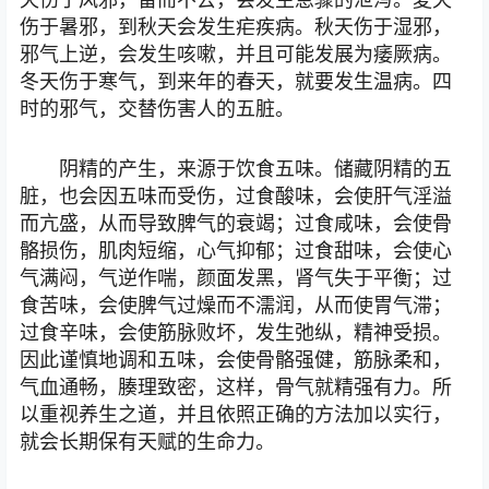
伤于暑邪，到秋天会发生疟疾病。秋天伤于湿邪，
邪气上逆，会发生咳嗽，并且可能发展为痿厥病。
冬天伤于寒气，到来年的春天，就要发生温病。四
时的邪气，交替伤害人的五脏。
阴精的产生，来源于饮食五味。储藏阴精的五
脏，也会因五味而受伤，过食酸味，会使肝气淫溢
而亢盛，从而导致脾气的衰竭；过食咸味，会使骨
骼损伤，肌肉短缩，心气抑郁；过食甜味，会使心
气满闷，气逆作喘，颜面发黑，肾气失于平衡；过
食苦味，会使脾气过燥而不濡润，从而使胃气滞；
过食辛味，会使筋脉败坏，发生弛纵，精神受损。
因此谨慎地调和五味，会使骨骼强健，筋脉柔和，
气血通畅，腠理致密，这样，骨气就精强有力。所
以重视养生之道，并且依照正确的方法加以实行，
就会长期保有天赋的生命力。