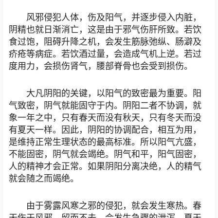
风邪侵犯人体，伤及阳气，并逐步侵入内脏，
阴精也就日渐消亡，这是由于邪气伤肝所致。若饮
食过饱，阻碍升降之机，会发生筋脉弛纵、肠澼及
疥疮等病症。若饮酒过量，会造成气机上逆。若过
度用力，会损伤肾气，腰部脊骨也会受到损伤。
大凡阴阳的关键，以阳气的致密最为重要。阳
气致密，阴气就能固守于内。阴阳二者不协调，就
象一年之中，只有春天而没有秋天，只有冬天而没
有夏天一样。因此，阴阳的协调配合，相互为用，
是维持正常生理状态的最高标准。所以阳气亢盛，
不能固密，阴气就会竭绝。阴气和平，阳气固密，
人的精神才会正常。如果阴阳分离决绝，人的精气
就会随之而竭绝。
由于雾露风寒之邪的侵犯，就会发生寒热。春
天伤于风邪，留而不去，会发生急骤的泄泻。夏天