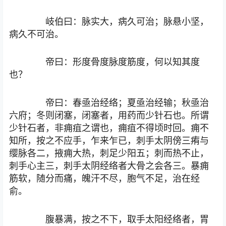
岐伯曰：脉实大，病久可治；脉悬小坚，
病久不可治。
帝曰：形度骨度脉度筋度，何以知其度
也？
帝曰：春亟治经络；夏亟治经输；秋亟治
六府；冬则闭塞，闭塞者，用药而少针石也。所谓
少针石者，非痈疽之谓也，痈疽不得顷时回。痈不
知所，按之不应手，乍来乍已，刺手太阴傍三痏与
缨脉各二，掖痈大热，刺足少阳五；刺而热不止，
刺手心主三，刺手太阴经络者大骨之会各三。暴痈
筋软，随分而痛，魄汗不尽，胞气不足，治在经
俞。
腹暴满，按之不下，取手太阳经络者，胃