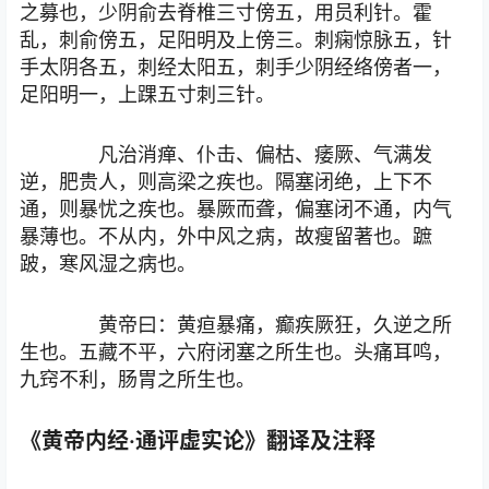
之募也，少阴俞去脊椎三寸傍五，用员利针。霍
乱，刺俞傍五，足阳明及上傍三。刺痫惊脉五，针
手太阴各五，刺经太阳五，刺手少阴经络傍者一，
足阳明一，上踝五寸刺三针。
凡治消瘅、仆击、偏枯、痿厥、气满发
逆，肥贵人，则高梁之疾也。隔塞闭绝，上下不
通，则暴忧之疾也。暴厥而聋，偏塞闭不通，内气
暴薄也。不从内，外中风之病，故瘦留著也。蹠
跛，寒风湿之病也。
黄帝曰：黄疸暴痛，癫疾厥狂，久逆之所
生也。五藏不平，六府闭塞之所生也。头痛耳鸣，
九窍不利，肠胃之所生也。
《黄帝内经·通评虚实论》翻译及注释