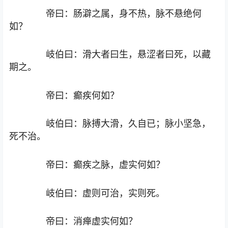
帝曰：肠澼之属，身不热，脉不悬绝何
如？
岐伯曰：滑大者曰生，悬涩者曰死，以藏
期之。
帝曰：癫疾何如？
岐伯曰：脉搏大滑，久自已；脉小坚急，
死不治。
帝曰：癫疾之脉，虚实何如？
岐伯曰：虚则可治，实则死。
帝曰：消瘅虚实何如？