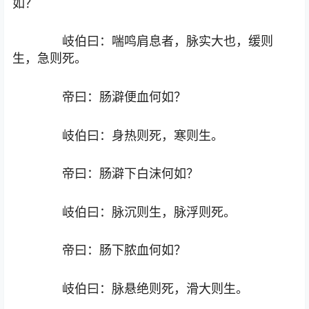
如？
岐伯曰：喘鸣肩息者，脉实大也，缓则
生，急则死。
帝曰：肠澼便血何如？
岐伯曰：身热则死，寒则生。
帝曰：肠澼下白沫何如？
岐伯曰：脉沉则生，脉浮则死。
帝曰：肠下脓血何如？
岐伯曰：脉悬绝则死，滑大则生。