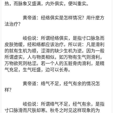
热，而脉象又盛满，内外俱实，便叫重实。
黄帝道：经络俱实是怎样情况？用什麽方
法治疗？
岐伯说：所谓经络俱实，是指寸口脉急而
皮肤弛缓，经和络都应该治疗。所以说：凡是滑利
的就有生机为顺，涩滞的缺少生机为逆。因为一般
所谓虚实，人与物类相似，如万物有生气则滑利，
万物欲死则枯涩。若一个人的五脏骨肉滑利，是精
气充足，生气旺盛，边可以长寿。
黄帝道：络气不足，经气有余的情况怎
样？
岐伯说：所谓络气不足，经气有余，是指
寸口脉滑而尺肤却寒。秋冬之时见这样现象的为