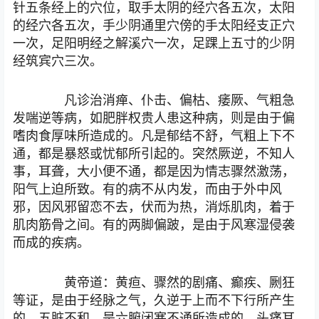
针五条经上的穴位，取手太阴的经穴各五次，太阳
的经穴各五次，手少阴通里穴傍的手太阳经支正穴
一次，足阳明经之解溪穴一次，足踝上五寸的少阴
经筑宾穴三次。
凡诊治消瘅、仆击、偏枯、痿厥、气粗急
发喘逆等病，如肥胖权贵人患这种病，则是由于偏
嗜肉食厚味所造成的。凡是郁结不舒，气粗上下不
通，都是暴怒或忧郁所引起的。突然厥逆，不知人
事，耳聋，大小便不通，都是因为情志骤然激荡，
阳气上迫所致。有的病不从内发，而由于外中风
邪，因风邪留恋不去，伏而为热，消烁肌肉，着于
肌肉筋骨之间。有的两脚偏跛，是由于风寒湿侵袭
而成的疾病。
黄帝道：黄疸、骤然的剧痛、癫疾、劂狂
等证，是由于经脉之气，久逆于上而不下行所产生
的。五脏不和，是六腑闭塞不通所造成的。头痛耳