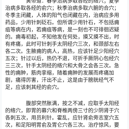
黄帝道：春季治病多取各经的络穴；夏季
治病多取各经的俞穴；秋季治病多取六腑的合穴；
冬季主闭藏，人体的阳气也闭藏在内，治病应多用
药品，少用针刺砭石。但所谓少用针石，不包括痈
疽等病在内，若痈疽等病，是一刻也不可徘徊迟疑
的。痈毒初起，不知他发在何处，摸又摸不出，时
有疼痛，此时可针刺手太阴经穴三次，和颈部左右
各二次。生腋痈的病人，高热，应该针足少阳经穴
五次；针过以后，热仍不退，可折手厥阴心包经穴
三三次，针手太阴经的络穴和大骨之会各三次。急
性的痈肿，筋肉挛缩，随着痈肿的发展而疼痛加
剧，痛得厉害，汗出不止，这是由于膀胱经气不
足，应该刺其经的俞穴。
腹部突然胀满，按之不减，应取手太阳经
的络穴，即胃的募穴和脊椎两傍三寸的少阴肾于穴
各刺五次，用员利针。霍乱，应针肾俞旁志室穴五
次，和足阳明胃俞及胃仑穴各三次。治疗惊风，要