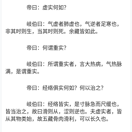
帝曰：虚实何如？
岐伯曰：气虚者肺虚也，气逆者足寒也，
非其时则生，当其时则死。余藏皆如此。
帝曰：何谓重实？
岐伯曰：所谓重实者，言大热病，气热脉
满，是谓重实。
帝曰：经络俱实何如？何以治之？
岐伯曰：经络皆实，是寸脉急而尺缓也，
皆当治之，故曰滑则从，涩则逆也。夫虚实者，皆
从其物类始，故五藏骨肉滑利，可以长久也。