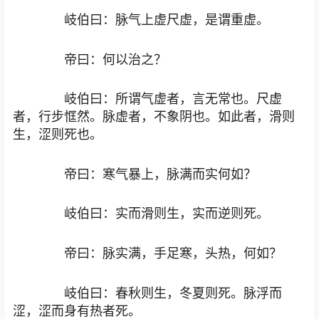
岐伯曰：脉气上虚尺虚，是谓重虚。
帝曰：何以治之？
岐伯曰：所谓气虚者，言无常也。尺虚
者，行步恇然。脉虚者，不象阴也。如此者，滑则
生，涩则死也。
帝曰：寒气暴上，脉满而实何如？
岐伯曰：实而滑则生，实而逆则死。
帝曰：脉实满，手足寒，头热，何如？
岐伯曰：春秋则生，冬夏则死。脉浮而
涩，涩而身有热者死。