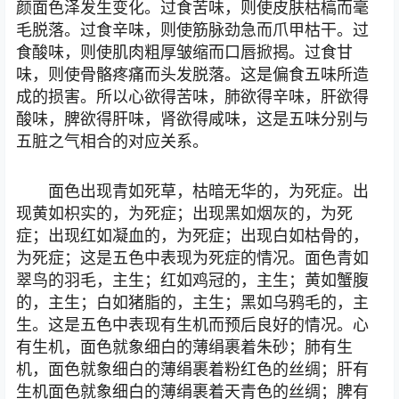
颜面色泽发生变化。过食苦味，则使皮肤枯槁而毫
毛脱落。过食辛味，则使筋脉劲急而爪甲枯干。过
食酸味，则使肌肉粗厚皱缩而口唇掀揭。过食甘
味，则使骨骼疼痛而头发脱落。这是偏食五味所造
成的损害。所以心欲得苦味，肺欲得辛味，肝欲得
酸味，脾欲得肝味，肾欲得咸味，这是五味分别与
五脏之气相合的对应关系。
面色出现青如死草，枯暗无华的，为死症。出
现黄如枳实的，为死症；出现黑如烟灰的，为死
症；出现红如凝血的，为死症；出现白如枯骨的，
为死症；这是五色中表现为死症的情况。面色青如
翠鸟的羽毛，主生；红如鸡冠的，主生；黄如蟹腹
的，主生；白如猪脂的，主生；黑如乌鸦毛的，主
生。这是五色中表现有生机而预后良好的情况。心
有生机，面色就象细白的薄绢裹着朱砂；肺有生
机，面色就象细白的薄绢裹着粉红色的丝绸；肝有
生机面色就象细白的薄绢裹着天青色的丝绸；脾有