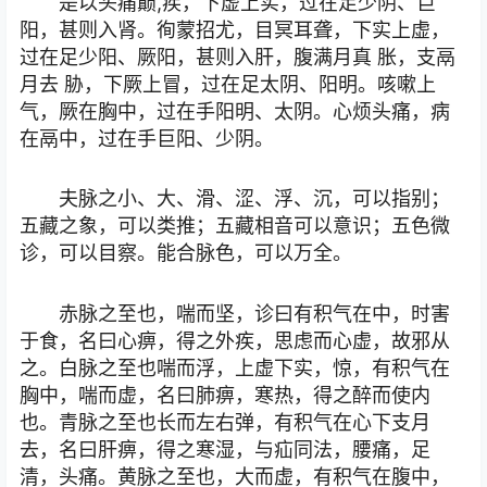
是以头痛巅,疾，下虚上实，过在足少阴、巨
阳，甚则入肾。徇蒙招尤，目冥耳聋，下实上虚，
过在足少阳、厥阳，甚则入肝，腹满月真 胀，支鬲
月去 胁，下厥上冒，过在足太阴、阳明。咳嗽上
气，厥在胸中，过在手阳明、太阴。心烦头痛，病
在鬲中，过在手巨阳、少阴。
夫脉之小、大、滑、涩、浮、沉，可以指别；
五藏之象，可以类推；五藏相音可以意识；五色微
诊，可以目察。能合脉色，可以万全。
赤脉之至也，喘而坚，诊曰有积气在中，时害
于食，名曰心痹，得之外疾，思虑而心虚，故邪从
之。白脉之至也喘而浮，上虚下实，惊，有积气在
胸中，喘而虚，名曰肺痹，寒热，得之醉而使内
也。青脉之至也长而左右弹，有积气在心下支月
去，名曰肝痹，得之寒湿，与疝同法，腰痛，足
清，头痛。黄脉之至也，大而虚，有积气在腹中，