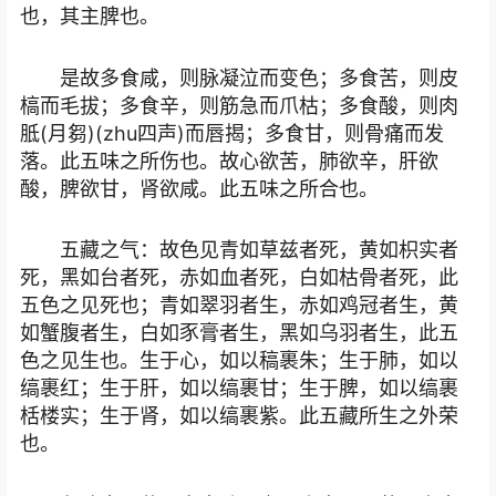
也，其主脾也。
是故多食咸，则脉凝泣而变色；多食苦，则皮
槁而毛拔；多食辛，则筋急而爪枯；多食酸，则肉
胝(月芻)(zhu四声)而唇揭；多食甘，则骨痛而发
落。此五味之所伤也。故心欲苦，肺欲辛，肝欲
酸，脾欲甘，肾欲咸。此五味之所合也。
五藏之气：故色见青如草兹者死，黄如枳实者
死，黑如台者死，赤如血者死，白如枯骨者死，此
五色之见死也；青如翠羽者生，赤如鸡冠者生，黄
如蟹腹者生，白如豕膏者生，黑如乌羽者生，此五
色之见生也。生于心，如以稿裹朱；生于肺，如以
缟裹红；生于肝，如以缟裹甘；生于脾，如以缟裹
栝楼实；生于肾，如以缟裹紫。此五藏所生之外荣
也。