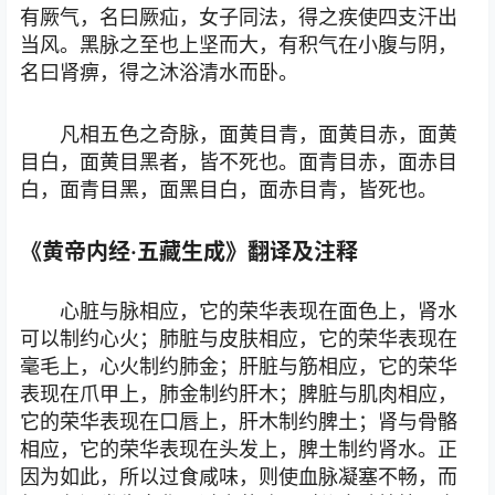
有厥气，名曰厥疝，女子同法，得之疾使四支汗出
当风。黑脉之至也上坚而大，有积气在小腹与阴，
名曰肾痹，得之沐浴清水而卧。
凡相五色之奇脉，面黄目青，面黄目赤，面黄
目白，面黄目黑者，皆不死也。面青目赤，面赤目
白，面青目黑，面黑目白，面赤目青，皆死也。
《黄帝内经·五藏生成》翻译及注释
心脏与脉相应，它的荣华表现在面色上，肾水
可以制约心火；肺脏与皮肤相应，它的荣华表现在
毫毛上，心火制约肺金；肝脏与筋相应，它的荣华
表现在爪甲上，肺金制约肝木；脾脏与肌肉相应，
它的荣华表现在口唇上，肝木制约脾土；肾与骨骼
相应，它的荣华表现在头发上，脾土制约肾水。正
因为如此，所以过食咸味，则使血脉凝塞不畅，而