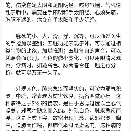
的，病变在足太阴和足阳明经。咳嗽气喘，气机逆
乱于胸中，病变在手阳明和手太阳经。心烦头痛，
胸膈不适的，病变在手太阳和手少阴经。
脉象的小、大、滑、浮、沉等，可以通过医生
的手指加以鉴别；五脏功能表现于外，可以通过相
类事物的比象，加以推测；五脏各自的声音，可以
凭意会而识别，五色的微小变化，可以用眼睛来观
察。诊病时，如能将色、脉两者合在一起进行分
析，就可以万无一失了。
外现赤色，脉来急疾而坚实的，可诊为邪气积
聚于中脘，常表现为妨害饮食，病名叫做心痹。这
种病得之于外邪的侵袭，是由于思虑过度以至心气
虚弱，邪气才随之而入的。外现白色，脉来急疾而
浮，这是上虚下实，故常出现惊骇，病邪积聚于胸
中，迫肺而作喘，但肺气本身是虚弱的，这种病的