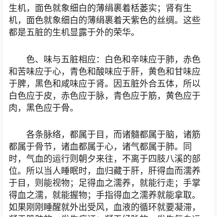
生机，面色就象细白的薄绢裹着栝蒌实；肾有生
机，面色就象细白的薄绢裹着天紫色的丝绸。这些
都是五脏的生机显露于外的荣华。
色、味与五脏相应：白色和辛味应于肺，赤色
和苦味应于心，青色和酸味应于肝，黄色和甘味应
于脾，黑色和咸味应于肾。因五脏外合五体，所以
白色应于皮，赤色应于脉，青色应于筋，黄色应于
肉，黑色应于骨。
各条脉络，都属于目，而诸髓都属于脑，诸筋
都属于骨节，诸血都属于心，诸气都属于肺。同
时，气血的运行则朝夕来往，不离于四肢八溪的部
位。所以当人睡眠时，血归藏于肝，肝得血而濡养
于目，则能视物；足得血之濡养，就能行走；手掌
得血之濡，就能握物；手指得血之濡养就能拿取。
如果刚刚睡醒就外出受风，血液的循环就要凝滞，