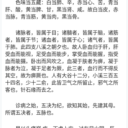
色味当五藏：白当肺、辛，赤当心、苦，青当
肝、酸，黄当脾、甘，黑当肾、咸。故白当皮，赤
当脉，青当筋，黄当肉，黑当骨。
诸脉者，皆属于目；诸髓者，皆属于脑，诸筋
者，皆属于节；诸血者，皆属于心；诸气者，皆属
于肺。此四支八溪之朝夕也。故人卧血归于肝，肝
受血而能视，足受血而能步，掌受血而能握，指受
血而能摄。卧出而风吹之，血凝于肤者为痹，凝于
脉者为泣，凝于足者为厥，此三者，血行而不得反
其空，故为痹厥也。人有大谷十二分，小溪三百五
十四名，少十二俞，此皆卫气之所留止，邪气之所
客也，针石缘而去之。
诊病之始，五决为纪，欲知其始，先建其母。
所谓五决者，五脉也。