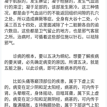
凝于肌肤的，发生痹证；凝于经脉的，发生气血运
行的滞涩；凝于足部的，该部发生厥冷。这三种情
况，都是由于气血运行的不能返回组织间隙的孔穴
之处，所以造成痹厥等症。全身有大谷十二处，小
溪三百五十四处，这里面减除了十二脏腑各自的逾
穴数目。这些都是卫气留止的地方，也是邪气客居
之所。治病时，可循着这些部位施以针石，以祛除
邪气。
诊病的根本，要以五决为纲纪。想要了解疾病
的要关键，必先确定病变的原因。所谓五决，就是
五脏之脉，以此诊病，即可决断病本的所在。
比如头痛等巅顶部位的疾患，属于下虚上实
的，病变在足少阴和足太阳经，病甚的，可内传于
肾。头晕眼花，身体摇动，目暗耳聋，属下实上虚
的，病变在足少阳和足厥阴经，病甚的，可内传于
肝。腹满瞋胀，支持胸膈协助，属于下部逆气上犯