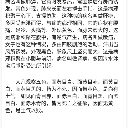
病名叫做肺痹，它有时发寒热，常因醉后行房而诱
发。青色外现，脉来长而左右搏击手指，这是病邪
积聚于心下，支撑协助，这种病的病名叫做肝痹，
多因受寒湿而得，与疝的病理相同，它的症状有腰
痛、足冷、头痛等。外现黄色，而脉来虚大的，这
是病邪积聚在腹中，有逆气产生，病名叫做厥疝，
女子也有这种情况，多由四肢剧烈的活动，汗出当
风所诱发。外现黑色，脉象尺上坚实而大，这是病
邪积聚在小腹与前阴，病名叫做肾痹，多因冷水沐
浴后睡卧受凉所引起。
大凡观察五色，面黄目青、面黄目赤、面黄目
白、面黄目黑的、皆为不死，因面带黄色，是尚有
土气。如见面青目赤、面赤目白、面青目黑、面黑
目白、面赤木青的，皆为死亡之征象，因面无黄
色，是土气以败。