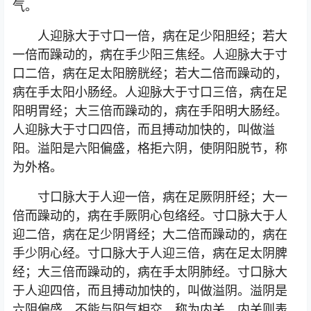
气。
人迎脉大于寸口一倍，病在足少阳胆经；若大
一倍而躁动的，病在手少阳三焦经。人迎脉大于寸
口二倍，病在足太阳膀胱经；若大二倍而躁动的，
病在手太阳小肠经。人迎脉大于寸口三倍，病在足
阳明胃经；大三倍而躁动的，病在手阳明大肠经。
人迎脉大于寸口四倍，而且搏动加快的，叫做溢
阳。溢阳是六阳偏盛，格拒六阴，使阴阳脱节，称
为外格。
寸口脉大于人迎一倍，病在足厥阴肝经；大一
倍而躁动的，病在手厥阴心包络经。寸口脉大于人
迎二倍，病在足少阴肾经；大二倍而躁动的，病在
手少阴心经。寸口脉大于人迎三倍，病在足太阴脾
经；大三倍而躁动的，病在手太阴肺经。寸口脉大
于人迎四倍，而且搏动加快的，叫做溢阴。溢阴是
六阴偏盛，不能与阳气相交，称为内关。内关则表