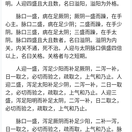
明。人迎四盛且大且数，名曰溢阳，溢阳为外格。
脉口一盛，病在足厥阴；厥阴一盛而躁，在手
心主。脉口二盛，病在足少阴；二盛而躁，在手少
阴。脉口三盛，病在足太阴；三盛而躁，在手太
阴。脉口四盛且大且数者，名曰溢阴。溢阴为内
关，内关不通，死不治。人迎与太阴脉口俱盛四倍
以上，名曰关格。关格者与之短期。
人迎一盛，泻足少阳而补足厥阴，二泻一补，
日一取之，必切而验之，疏取之，上气和乃止。人
迎二盛，泻足太阳补足少阴，二泻一补，二日一取
之，必切而验之，疏取之，上气和乃止。人迎三
盛，泻足阳明而补足太阴，二泻一补，日二取之，
必切而验之，疏取之，上气和乃止。
脉口一盛，泻足厥阴而补足少阳，二补一泻，
日一取之，必切而验之，疏而取，上气和乃止。脉