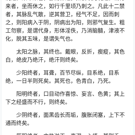
来者，坐而休之，如行千里顷乃刺之。凡此十二禁
者，其脉乱气散，逆其营卫，经气不足，因而刺
之，则阳病入于阴，阴病出为阳，则邪气复生。粗
工勿察，是谓代身，形体淫佚，乃消脑髓，津液不
化，脱其五味，是谓失气也。
太阳之脉，其终也。戴眼，反折，瘈瘲，其色
白，绝皮乃绝汗，绝汗则终矣。
少阳终者，耳聋，百节尽纵，目系绝，目系
绝，一日半则死矣。其死也，色青白，乃死。
阳明终者，口目动作喜惊、妄言、色黄；其上
下之经盛而不行，则终矣。
少阴终者，面黑齿长而垢，腹胀闭塞，上下不
通而终矣。