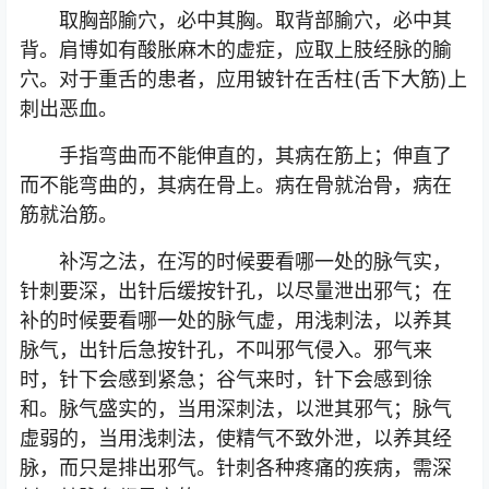
取胸部腧穴，必中其胸。取背部腧穴，必中其
背。肩博如有酸胀麻木的虚症，应取上肢经脉的腧
穴。对于重舌的患者，应用铍针在舌柱(舌下大筋)上
刺出恶血。
手指弯曲而不能伸直的，其病在筋上；伸直了
而不能弯曲的，其病在骨上。病在骨就治骨，病在
筋就治筋。
补泻之法，在泻的时候要看哪一处的脉气实，
针刺要深，出针后缓按针孔，以尽量泄出邪气；在
补的时候要看哪一处的脉气虚，用浅刺法，以养其
脉气，出针后急按针孔，不叫邪气侵入。邪气来
时，针下会感到紧急；谷气来时，针下会感到徐
和。脉气盛实的，当用深刺法，以泄其邪气；脉气
虚弱的，当用浅刺法，使精气不致外泄，以养其经
脉，而只是排出邪气。针刺各种疼痛的疾病，需深