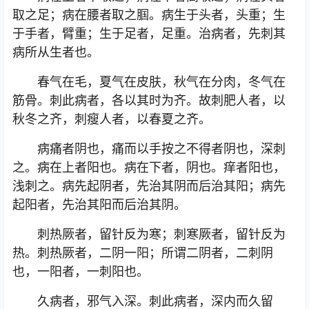
取之足；病在腰者取之腘。病生于头者，头重；生
于手者，臂重；生于足者，足重。治病者，先刺其
病所从生者也。
春气在毛，夏气在皮肤，秋气在分肉，冬气在
筋骨。刺此病者，各以其时为齐。故刺肥人者，以
秋冬之齐，刺瘦人者，以春夏之齐。
病痛者阴也，痛而以手按之不得者阴也，深刺
之。病在上者阳也。病在下者，阴也。痒者阳也，
浅刺之。病先起阴者，先治其阴而后治其阳；病先
起阳者，先治其阳而后治其阴。
刺热厥者，留针反为寒；刺寒厥者，留针反为
热。刺热厥者，二阴一阳；所谓二阴者，二刺阴
也，一阳者，一刺阳也。
久病者，邪气入深。刺此病者，深内而久留