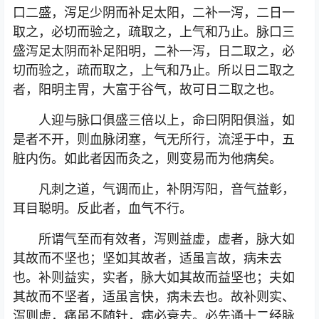
口二盛，泻足少阴而补足太阳，二补一泻，二日一
取之，必切而验之，疏取之，上气和乃止。脉口三
盛泻足太阴而补足阳明，二补一泻，日二取之，必
切而验之，疏而取之，上气和乃止。所以日二取之
者，阳明主胃，大富于谷气，故可日二取之也。
人迎与脉口俱盛三倍以上，命曰阴阳俱溢，如
是者不开，则血脉闭塞，气无所行，流淫于中，五
脏内伤。如此者因而灸之，则变易而为他病矣。
凡刺之道，气调而止，补阴泻阳，音气益彰，
耳目聪明。反此者，血气不行。
所谓气至而有效者，泻则益虚，虚者，脉大如
其故而不坚也；坚如其故者，适虽言故，病未去
也。补则益实，实者，脉大如其故而益坚也；夫如
其故而不坚者，适虽言快，病未去也。故补则实、
泻则虚，痛虽不随针，病必衰去。必先通十二经脉