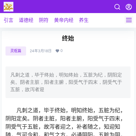
引言
道德经
阴符
黄帝内经
养生
终始
0
灵枢篇
24年3月18日
凡刺之道，毕于终始，明知终始，五脏为纪，阴阳定
矣。阴者主脏，阳者主腑，阳受气于四末，阴受气于
五脏，故泻者迎
凡刺之道，毕于终始，明知终始，五脏为纪，
阴阳定矣。阴者主脏，阳者主腑，阳受气于四末，
阴受气于五脏，故泻者迎之，补者随之，知迎知
随，气可令和，和气之方，必通阴阳。五脏为阴，