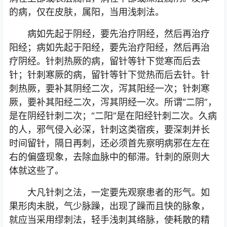
的病，仅在皮肤，属阳，当用浅刺法。
病如先起于阴经，要先治疗阴经，然后再治疗
阳经；病如先起于阳经，要先治疗阳经，然后再治
疗阴经。针刺热厥的病，留针等针下觉寒而后去
针；针刺寒厥的病，留针等针下觉热而后去针。针
刺热厥，要补其阴经二次，泻其阳经一次；针刺寒
厥，要补其阳经二次，泻其阴经一次。所谓“二阴”，
是在阴经针刺二次；“二阳”是在阳经针刺二次。久病
的人，邪气侵入必深，针刺这类宿疾，要深刺并长
时间留针，隔日再刺，还必须首先察明病邪在左在
右的偏盛现象，去除血脉中的郁滞。针刺的原则大
体就这些了。
大凡针刺之法，一定要先观察患者的形气。如
果形肉未脱，气少脉躁，出现了躁而且快的脉象，
就应当采用缪刺法，轻手浅刺其络脉，使耗散的精