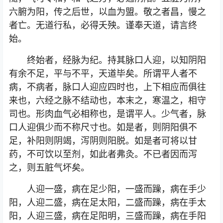
六腑为阳，传之后世，以血为盟。敬之者昌，慢之
者亡。无道行私，必得夭殃。谨奉天道，请言终
始。
终始者，经脉为纪。持其脉口人迎，以知阴阳
有余不足，平与不平，天道毕矣。所谓平人者不
病，不病者，脉口人迎应四时也，上下相应而俱往
来也，六经之脉不结动也，本末之，寒温之，相守
司也。形肉血气必相称也，是谓平人。少气者，脉
口人迎俱少而不称尺寸也。如是者，则阴阳俱不
足，补阳则阴竭，泻阴则阳脱。如是者可将以甘
药，不可饮以至剂，如此者弗灸。不已者因而泻
之，则五脏气坏矣。
人迎一盛，病在足少阳，一盛而躁，病在手少
阳，人迎二盛，病在足太阳，二盛而躁，病在手太
阳，人迎三盛，病在足阳明，三盛而躁，病在手阳