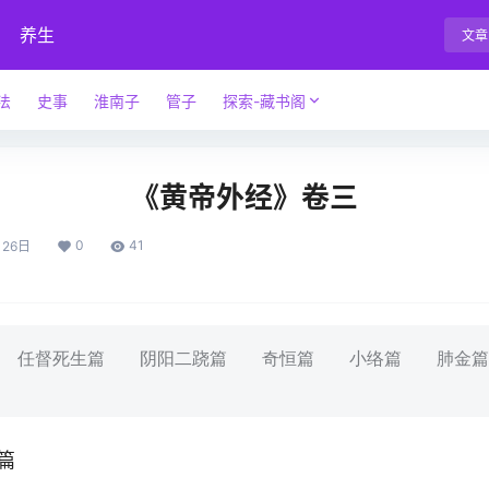
养生
文章
法
史事
淮南子
管子
探索-藏书阁
《黄帝外经》卷三
0
41
月26日
任督死生篇 阴阳二跷篇 奇恒篇 小络篇 肺金
篇