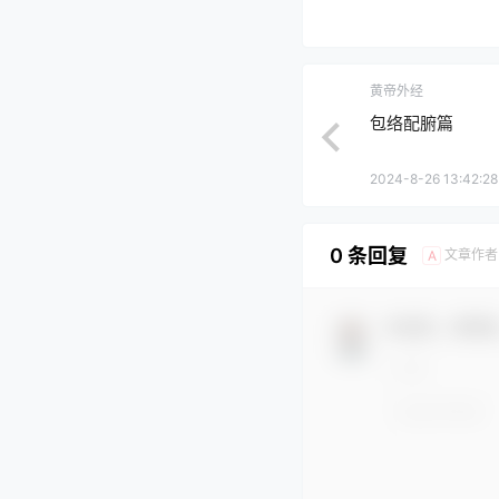
黄帝外经
包络配腑篇
2024-8-26 13:42:28
0 条回复
文章作者
A
欢迎您，新朋