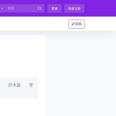
登录
快速注册
投稿
篇 肝木篇 肾