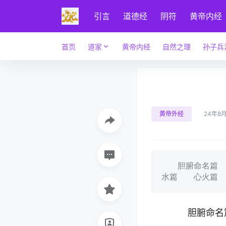
引言
道德经
阴符
黄帝内经
首页
道家
黄帝内经
自然之理
孙子兵
黄帝外经
24年8
胆腑命名篇 
水篇 心火篇
胆腑命名