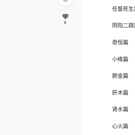
任督死生
0
阴阳二跷
奇恒篇
小络篇
肺金篇
肝木篇
肾水篇
心火篇