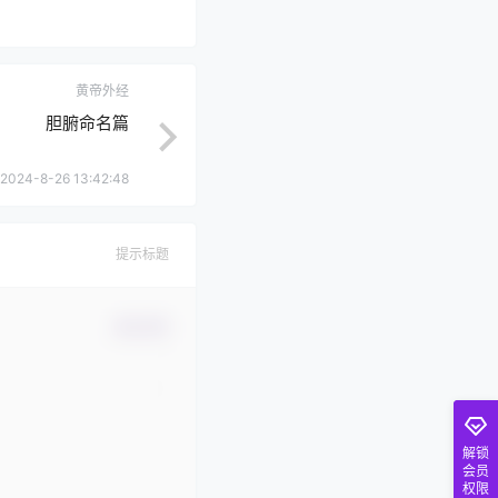
黄帝外经
胆腑命名篇
2024-8-26 13:42:48
提示标题
确认修改
解锁
会员
权限