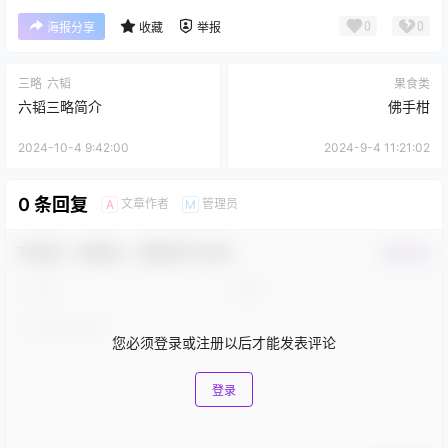
0
0
海报分享
收藏
举报
三略
六韬
果食类
六韬三略简介
佛手柑
2024-10-4 9:42:00
2024-9-4 11:21:02
0 条回复
文章作者
管理员
A
M
欢迎您，新朋友，感谢参与互动！
确认修改
您必须登录或注册以后才能发表评论
登录