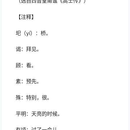
（选自西晋皇甫谧《高士传》）
【注释】
圯（yí）：桥。
谒：拜见。
顾：看。
素：预先。
殊：特别，很。
平明：天亮的时候。
有顷：过了一会儿。