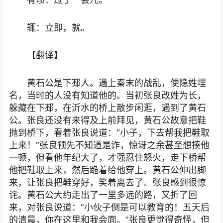
辄：立即，就。
【翻译】
黄石公是下邳人。遇上秦末的战乱，便隐姓埋
名，当时的人没有知道他的。当初张良改姓为长，
躲藏在下邳，在沂水的桥上散步闲逛，遇到了黄石
公。张良还没有来得及上前拜见，黄石公故意把鞋
抛到桥下，看着张良说道：“小子，下去帮我把鞋取
上来！”张良预先不知道是诈，惊讶之余甚至想揍他
一顿，但看他年纪大了，才强忍住怒火，走下桥帮
他把鞋取上来，然后跪着给他穿上。黄石公伸出脚
来，让张良把鞋穿好，笑着离去了。张良感到很惊
诧。黄石公大约走出了一里多远的路，又折了回
来，对张良说道：“小伙子倒是可以教育的！五天后
的清晨，你在这里和我会面。”张良更觉得奇怪，但