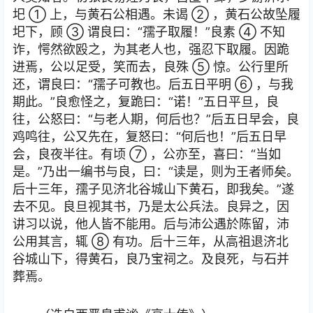
圯 ① 上，与黄石公相遇。未谒 ② ，黄石公故坠履
圯下，顾 ③ 谓良曰：“孺子取履！”良素 ④ 不知
诈，愕然欲殴之，为其老人也，强忍下取履。因跪
进焉，公以足受，笑而去，良殊 ⑤ 惊。公行里所
还，谓良曰：“孺子可教也。后五日平明 ⑥ ，与我
期此。”良愈怪之，复跪曰：“诺！”五日平旦，良
往，公怒曰：“与老人期，何后也？”后五日早会，良
鸡鸣往，公又先在，复怒曰：“何后也！”后五日早
会，良夜半往。有顷 ⑦ ，公亦至，喜曰：“当如
是。”乃出一编书与良，曰：“读是，则为王者师矣。
后十三年，孺子见济北谷城山下黄石，即我矣。”遂
去不见。良旦视其书，乃是太公兵法。良异之，因
讲习以说，他人皆不能用。后与沛公遇於陈留，沛
公用其言，辄 ⑧ 有功。后十三年，从高祖退济北
谷城山下，得黄石，良乃宝祠之。及良死，与石并
葬焉。