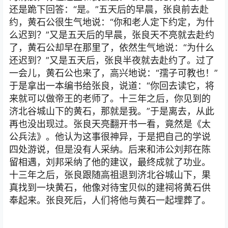
还是跪下回答：“是。”五天后的早晨，张良前去赴
约，黄石公很生气地说：“你和老人定下约定，为什
么迟到？”又是五天后的早晨，张良天不亮就去赴约
了，黄石公却早在那里了，依然生气地说：“为什么
还迟到？”又是五天后，张良半夜就去赴约了。过了
一会儿，黄石公也来了，高兴地说：“孺子可教也！”
于是拿出一本编书给张良，说道：“你回去读它，将
来就可以做帝王的老师了。十三年之后，你见到的
济北谷城山下的黄石，那就是我。”于是离去，从此
再也没出现过。张良天亮翻开书一看，竟然是《太
公兵法》。他认为这事很神异，于是把自己的学说
四处游说，但是没有人采纳。后来和沛公刘邦在陈
留相遇，刘邦采纳了他的建议，最终成就了功业。
十三年之后，张良跟随高祖退到济北谷城山下，果
真找到一块黄石，他像对待宝贝似的建祠将黄石供
奉起来。张良死后，人们将他与黄石一起埋葬了。