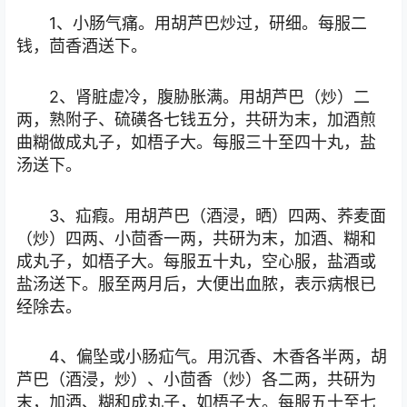
1、小肠气痛。用胡芦巴炒过，研细。每服二
钱，茴香酒送下。
2、肾脏虚冷，腹胁胀满。用胡芦巴（炒）二
两，熟附子、硫磺各七钱五分，共研为末，加酒煎
曲糊做成丸子，如梧子大。每服三十至四十丸，盐
汤送下。
3、疝瘕。用胡芦巴（酒浸，晒）四两、荞麦面
（炒）四两、小茴香一两，共研为末，加酒、糊和
成丸子，如梧子大。每服五十丸，空心服，盐酒或
盐汤送下。服至两月后，大便出血脓，表示病根已
经除去。
4、偏坠或小肠疝气。用沉香、木香各半两，胡
芦巴（酒浸，炒）、小茴香（炒）各二两，共研为
末，加酒、糊和成丸子，如梧子大。每服五十至七