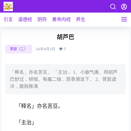
引言
道德经
阴符
黄帝内经
养生
胡芦巴
0
草部（二）
24年4月3日
「释名」亦名苦豆。 「主治」 1、小肠气痛。用胡芦
巴炒过，研细。每服二钱，茴香酒送下。 2、肾脏虚
冷，腹胁胀满
「释名」亦名苦豆。
「主治」