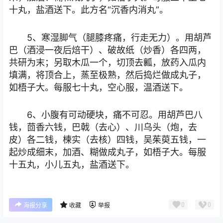
十丸，盐酒送下。此方名“沉香内消丸”。
5、寒湿脚气（腿膝疼痛，行走无力）。用胡芦
巴（酒浸一夜后焙干）、破故纸（炒香）各四两，
共研为末；另取木瓜一个，切顶去瓤，放药入瓜内
填满，将顶合上，蒸至极熟，然后捣烂做成丸子，
如梧子大。每服七十丸，空心服，温酒送下。
6、小腹有可动硬块，痛不可忍。用胡芦巴八
钱，茴香六钱，巴戟（去心）、川乌头（炮，去
皮）各二钱，楝实（去核）四钱，吴茱萸五钱，一
起炒成细末，加酒、糊做成丸子，如梧子大。每服
十五丸，小儿五丸，盐酒送下。
0
0
海报分享
收藏
举报