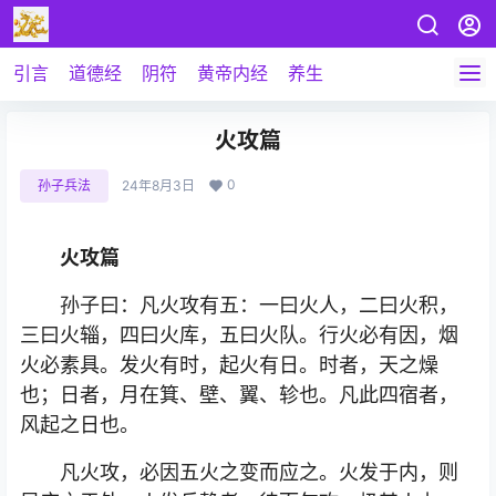
引言
道德经
阴符
黄帝内经
养生
火攻篇
0
孙子兵法
24年8月3日
火攻篇
孙子曰：凡火攻有五：一曰火人，二曰火积，
三曰火辎，四曰火库，五曰火队。行火必有因，烟
火必素具。发火有时，起火有日。时者，天之燥
也；日者，月在箕、壁、翼、轸也。凡此四宿者，
风起之日也。
凡火攻，必因五火之变而应之。火发于内，则