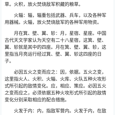
草。火积，放火焚烧敌军积藏的粮草。
火辎：辎，辎重包括武器、兵车，以及各种军
用器械。火辎，放火焚烧敌军的各种军用物资。
月在箕、壁、翼、轸：月，星宿、星座。中国
古代天文学家认为天空有二十八星宿，这箕、壁、
翼、轸就是其中的四座。月在箕、壁、翼、轸，这
里指当月亮运行经过箕、壁、翼、轸这四座的日
子。
必因五火之变而应之：因，依据。五火之变，
这里指火人、火积、火辎、火库、火队五种火攻形
式所引起的敌情变化。应，相应、策应。必因五火
之变而应之，必须依据五种火攻形式所引起的敌情
变化分别采取相应的配合措施。
火发于内：内，指敌军营内。火发于内，在敌