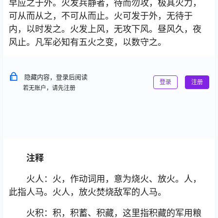
早应之于外。火发兵静者，待而勿攻，极其火力，
可从而从之，不可从而止。火可发于外，无待于
内，以时发之。火发上风，无攻下风。昼风久，夜
风止。凡军必知有五火之变，以数守之。
隐藏内容，登录后阅读
登录
注册
若无账户，请先注册
注释
火人：火，作动词用，意为烧火、放火。人，
此指人马。火人，放火焚烧敌军的人马。
火积：积，积蓄、积藏，这里指积藏的军用粮