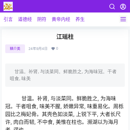
引言
道德经
阴符
黄帝内经
养生
江瑶柱
0
鳞介类
24年9月4日
甘温。补肾, 与淡菜同。鲜脆胜之, 为海味冠。干者
咀食, 味美
甘温。补肾, 与淡菜同。鲜脆胜之, 为海味
冠。干者咀食, 味美不腥, 娇嫩异常, 味重易化。周栎
园比之梅妃骨。其壳色如淡菜, 上锐下平, 大者长尺
许, 肉白而韧, 不中食, 美惟在柱也。濒湖以为海月
者, 谬也。