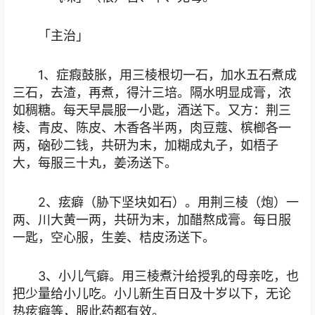
「主治」
1、症瘕鼓胀，用三棱根切一石，加水五石煮成
三石，去渣，再煮，得汁三培。隔水明显成膏，浓
如稠糖。每天早晨服一小匙，酒送下。又方：荆三
棱、青皮、陈皮、木香各半两，肉豆蔻、槟榔各一
两，硇砂二钱，共研为末，加糊成丸子，如梧子
大，每服三十丸，姜汤送下。
2、痃癖（胁下坚块如石）。用荆三棱（炮）一
两、川大黄一两，共研为末，加醋熬成膏。每日服
一匙，空心服，生姜、桔皮汤送下。
3、小儿气癖。用三棱煮汁给授乳的母亲吃，也
把少量给小儿吃。小儿新生百日及十岁以下，无论
热痃癖等，服此药都有效。