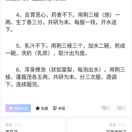
4、反胃恶心，药食不下。用荆三棱（炮）一
两、生丁香三分，共研为末。每服一钱，开水送
下。
5、乳汁不下。用荆三棱三个，加水二碗，煎成
一碗，洗奶（乳房），取汁出为度。
6、浑身燎泡（状如棠梨，每泡出水）。用荆三
棱、蓬莪茂各五两，共研为末。分三次服，酒调
下。连续服完。
0
0
海报分享
收藏
举报
草部（一）
草部（一）
蓬莪茂
莎草香附子