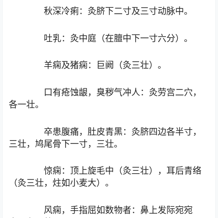
秋深冷痢：灸脐下二寸及三寸动脉中。
吐乳：灸中庭（在膻中下一寸六分）。
羊痫及猪痫：巨阙（灸三壮）。
口有疮蚀龈，臭秽气冲人：灸劳宫二穴，
各一壮。
卒患腹痛，肚皮青黑：灸脐四边各半寸，
三壮，鸠尾骨下一寸，三壮。
惊痫：顶上旋毛中（灸三壮），耳后青络
（灸三壮，炷如小麦大）。
风痫，手指屈如数物者：鼻上发际宛宛