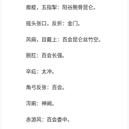
瘈瘲，五指掣：阳谷腕骨昆仑。
摇头张口，反折：金门。
风痫，目戴上：百会昆仑丝竹空。
脱肛：百会长强。
卒疝：太冲。
角弓反张：百会。
泻痢：神阙。
赤游风：百会委中。