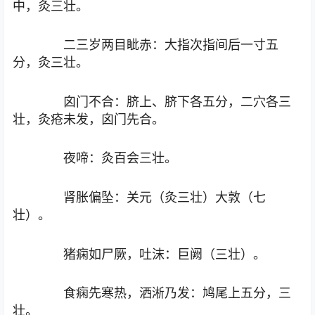
中，灸三壮。
二三岁两目眦赤：大指次指间后一寸五
分，灸三壮。
囟门不合：脐上、脐下各五分，二穴各三
壮，灸疮未发，囟门先合。
夜啼：灸百会三壮。
肾胀偏坠：关元（灸三壮）大敦（七
壮）。
猪痫如尸厥，吐沫：巨阙（三壮）。
食痫先寒热，洒淅乃发：鸠尾上五分，三
壮。