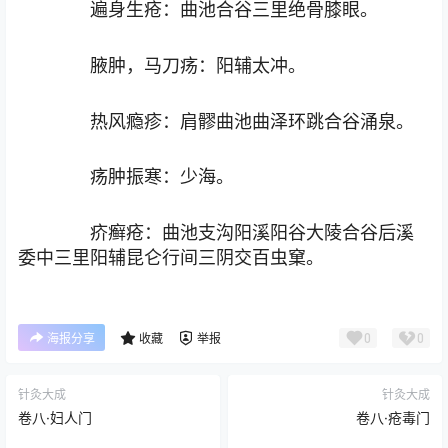
遍身生疮：曲池合谷三里绝骨膝眼。
腋肿，马刀疡：阳辅太冲。
热风瘾疹：肩髎曲池曲泽环跳合谷涌泉。
疡肿振寒：少海。
疥癣疮：曲池支沟阳溪阳谷大陵合谷后溪
委中三里阳辅昆仑行间三阴交百虫窠。
0
0
海报分享
收藏
举报
针灸大成
针灸大成
卷八·妇人门
卷八·疮毒门