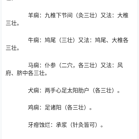
羊痫：九椎下节间（灸三壮）又法：大椎
三壮。
牛痫：鸠尾（三壮）又法：鸠尾、大椎各
三壮。
马痫：仆参（二穴，各三壮）又法：风
府、脐中各三壮。
犬痫：两手心足太阳肋户（各三壮）。
鸡痫：足诸阳（各三壮）。
牙疳蚀烂：承浆（针灸皆可）。