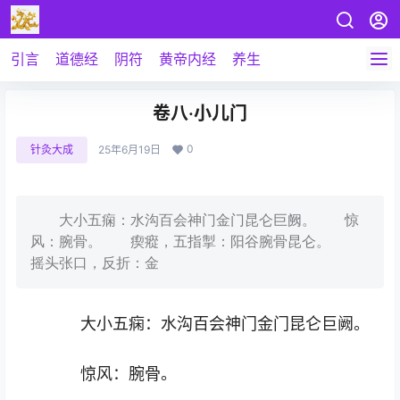
引言
道德经
阴符
黄帝内经
养生
卷八·小儿门
0
针灸大成
25年6月19日
大小五痫：水沟百会神门金门昆仑巨阙。 惊
风：腕骨。 瘈瘲，五指掣：阳谷腕骨昆仑。
摇头张口，反折：金
大小五痫：水沟百会神门金门昆仑巨阙。
惊风：腕骨。