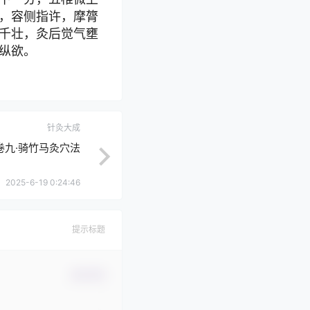
，容侧指许，摩膂
千壮，灸后觉气壅
纵欲。
针灸大成
卷九·骑竹马灸穴法
2025-6-19 0:24:46
提示标题
确认修改