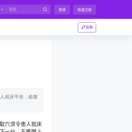
登录
快速注册
投稿
人就床平坐，曲膝
取穴须令患人就床
下一分，五椎微上