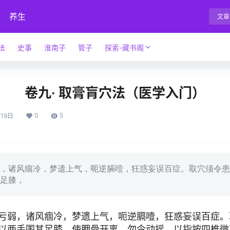
养生
文章
法
史事
淮南子
管子
探索-藏书阁
卷九· 取膏肓穴法（医学入门）
0
5
19日
诸风痼冷，梦遗上气，呃逆膈噎，狂惑妄误百症。取穴须令患
足膝，
弱，诸风痼冷，梦遗上气，呃逆膈噎，狂惑妄误百症。
以两手围其足膝，使胛骨开离，勿令动摇，以指按四椎微