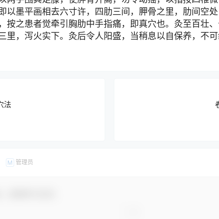
即以墨平画相去六寸许，四肋三间，胛骨之里，肋间空处
，按之患者觉牵引胸肋中手指痛，即真穴也。灸至百壮、
三里，泻火实下。灸后令人阳盛，当稍息以自保养，不可
穴法
管理员
M
友，感谢参与互动！