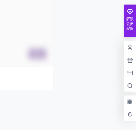
解锁
会员
权限
提交