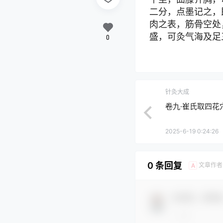
二分，点墨记之，
肉之表，筋骨空处
盛，可灸气海及足
0
针灸大成
卷九·崔氏取四花
2025-6-19 0:24:26
0 条回复
文章作者
A
欢迎您，新朋