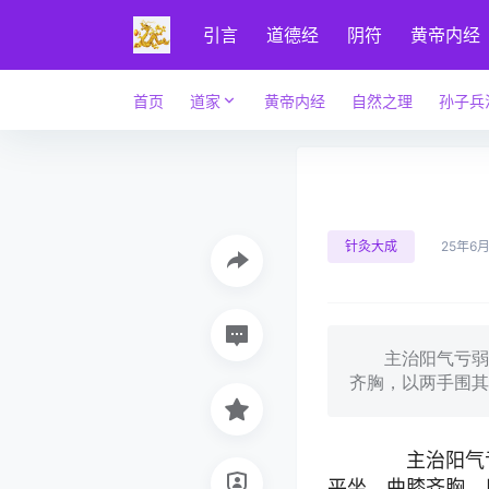
引言
道德经
阴符
黄帝内经
首页
道家
黄帝内经
自然之理
孙子兵
针灸大成
25年6月
主治阳气亏弱，
齐胸，以两手围其
主治阳气亏
平坐，曲膝齐胸，