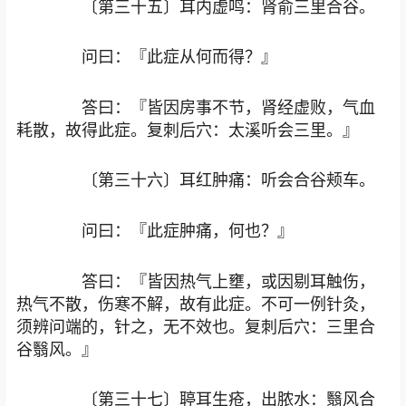
〔第三十五〕耳内虚鸣：肾俞三里合谷。
问曰：『此症从何而得？』
答曰：『皆因房事不节，肾经虚败，气血
耗散，故得此症。复刺后穴：太溪听会三里。』
〔第三十六〕耳红肿痛：听会合谷颊车。
问曰：『此症肿痛，何也？』
答曰：『皆因热气上壅，或因剔耳触伤，
热气不散，伤寒不解，故有此症。不可一例针灸，
须辨问端的，针之，无不效也。复刺后穴：三里合
谷翳风。』
〔第三十七〕聤耳生疮，出脓水：翳风合