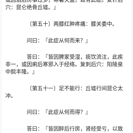
穴：昆仑绝骨丘墟。』
〔第五十〕两膝红肿疼痛：膝关委中。
问曰：『此症从何而来？』
答曰：『皆因脾家受湿，痰饮流注，此疾
非一，或因痢后寒邪入于经络。复刺后穴：阳陵泉
中脘丰隆。』
〔第五十一〕足不能行：丘墟行间昆仑太
冲。
问曰：『此症从何而得？』
答曰：『皆因醉后行房，肾经受亏，以致