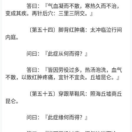
答曰：『气血凝而不散，寒热久而不治，
变成其疾。再针后穴：三里三阴交。』
〔第五十四〕脚背红肿痛：太冲临泣行间
内庭。
问曰：『此症从何而得？』
答曰：『皆因劳役过多，热汤泡洗，血气
不散，以致红肿疼痛，宜针不宜灸。丘墟昆仑。』
〔第五十五〕穿跟草鞋风：照海丘墟商丘
昆仑。
问曰：『此症缘何而得？』