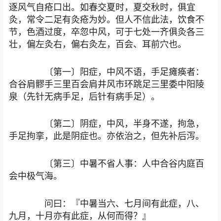
逐风气自疮口出。如春交夏时，夏交秋时，俱宜
灸，常令二足有灸疮为妙。但人不信此法，饮食不
节，色酒过度，卒忽中风，可于七处一齐俱灸各三
壮，偏左灸右，偏右灸左，百会、耳前穴也。
〔第一〕阳症，中风不语，手足瘫痪者：
合谷肩髎手三里百会肩井风市环跳足三里委中阳陵
泉（先针无病手足，后针有病手足）。
〔第二〕阴症，中风，半身不遂，拘急，
手足拘挛，此是阴症也。亦依治之，但先补后泻。
〔第三〕中暑不省人事：人中合谷内庭百
会中极气海。
问曰：『中暑当六、七月间有此症，八、
九月，十月亦有此症，从何而得？』