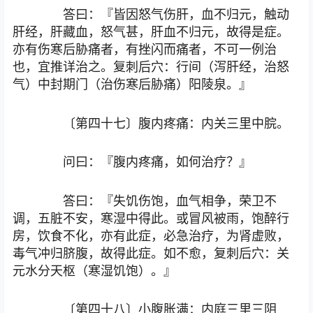
答曰：『皆因怒气伤肝，血不归元，触动
肝经，肝藏血，怒气甚，肝血不归元，故得是症。
亦有伤寒后胁痛者，有挫闪而痛者，不可一例治
也，宜推详治之。复刺后穴：行间（泻肝经，治怒
气）中封期门（治伤寒后胁痛）阳陵泉。』
〔第四十七〕腹内疼痛：内关三里中脘。
问曰：『腹内疼痛，如何治疗？』
答曰：『失饥伤饱，血气相争，荣卫不
调，五脏不安，寒湿中得此。或冒风被雨，饱醉行
房，饮食不化，亦有此症，必急治疗，为肾虚败，
毒气冲归脐腹，故得此症。如不愈，复刺后穴：关
元水分天枢（寒湿饥饱）。』
〔第四十八〕小腹胀满：内庭三里三阴