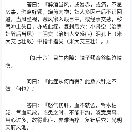
答曰：『醉酒当风，或暴赤，或痛，不忌
房事，恣意好餐，烧煎肉物；妇人多因产后不识回
避，当风坐视，贼风窜入眼目中，或经事交感，秽
气冲上头目，亦成此症。复刺后穴：小骨空（治男
妇醉后当风）三阴交（治妇人交感症）泪孔上（米
大艾七壮效）中指半指尖（米大艾三壮）。』
〔第十六〕目生内障：瞳子髎合谷临泣睛
明。
问曰：『此症从何而得？此数穴针之不
效，何也？』
答曰：『怒气伤肝，血不就舍，肾水枯
竭，气血耗散，临患之时，不能节约，恣意房事，
用心过多，故得此症，亦难治疗。复针后穴：光明
天府风池。』