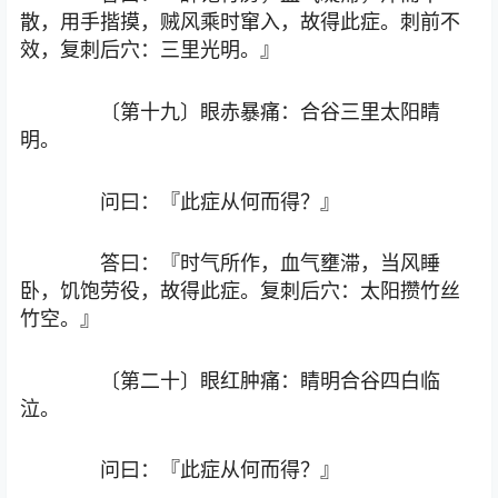
散，用手揩摸，贼风乘时窜入，故得此症。刺前不
效，复刺后穴：三里光明。』
〔第十九〕眼赤暴痛：合谷三里太阳睛
明。
问曰：『此症从何而得？』
答曰：『时气所作，血气壅滞，当风睡
卧，饥饱劳役，故得此症。复刺后穴：太阳攒竹丝
竹空。』
〔第二十〕眼红肿痛：睛明合谷四白临
泣。
问曰：『此症从何而得？』