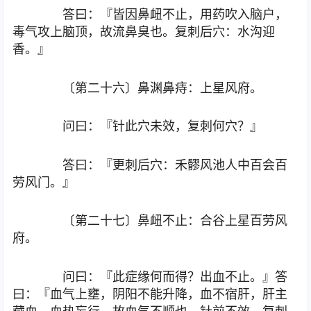
答曰：『皆因鼻衄不止，用药吹入脑户，
毒气攻上脑顶，故流鼻臭也。复刺后穴：水沟迎
香。』
〔第二十六〕鼻渊鼻痔：上星风府。
问曰：『针此穴未效，复刺何穴？』
答曰：『更刺后穴：禾髎风池人中百会百
劳风门。』
〔第二十七〕鼻衄不止：合谷上星百劳风
府。
问曰：『此症缘何而得？出血不止。』答
曰：『血气上壅，阴阳不能升降，血不宿肝，肝主