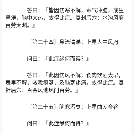
答曰：『皆因伤寒不解，毒气冲脑，或生
鼻痔，脑中大热，故得此症。复刺后穴：水沟风府
百劳太渊。』
〔第二十四〕鼻流清涕：上星人中风府。
问曰：『此症缘何而得？』
答曰：『此因伤风不解，食肉饮酒太早，
表里不解，咳嗽痰涎，及脑寒疼痛，故得此症。复
针后穴：百会风池风门百劳。』
〔第二十五〕脑寒泻臭：上星曲差合谷。
问曰：『此症缘何而得？』