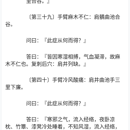
里合谷。』
〔第三十九〕手臂麻木不仁：肩髃曲池合
谷。
问曰：『此症从何而得？』
答曰：『皆因寒湿相搏，气血凝滞，故麻
木不仁也。复刺后穴：肩井列缺。』
〔第四十〕手臂冷风酸痛：肩井曲池手三
里下廉。
问曰：『此症从何而得？』
答曰：『寒邪之气，流入经络，夜卧凉
枕、竹簟、漆凳冷处睡着，不知风湿，流入经络，