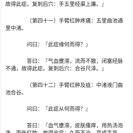
故得此症。复刺后穴：手五里经渠上廉。』
〔第四十一〕手臂红肿疼痛：五里曲池通
里中渚。
问曰：『此症缘何而得？』
答曰：『气血壅滞，流而不散，闭塞经脉
不通，故得此症。复刺后穴：合谷尺泽。』
〔第四十二〕手臂红肿及疽：中渚液门曲
池合谷。
问曰：『此症从何而得？』
答曰：『血气壅滞，皮肤瘙痒，用热汤泡
洗，而伤红肿，故得此症；久而不治，变成手背