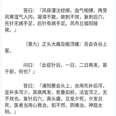
答曰：『风痰灌注经络，血气相搏，再受
风寒湿气入内，凝滞不散，故刺不效，复刺后穴。
先针无病手足，后针有病手足。风市丘墟阳陵
泉。』
〔第九〕正头大痛及脑顶痛：百会合谷上
星。
问曰：『此症针后，一日、二日再发，甚
于前，何也？』
答曰：『诸阳聚会头上，合用先补后泻，
宜补多泻少，其病再发，愈重如前，法宜泻之，无
不效也。复针后穴，真头痛，旦发夕死，夕发旦
死，医者当用心救治，如不然，则难治。神庭太
阳。』