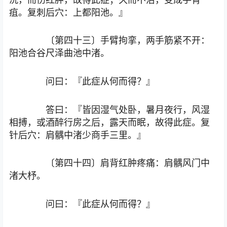
疽。复刺后穴：上都阳池。』
〔第四十三〕手臂拘挛，两手筋紧不开：
阳池合谷尺泽曲池中渚。
问曰：『此症从何而得？』
答曰：『皆因湿气处卧，暑月夜行，风湿
相搏，或酒醉行房之后，露天而眠，故得此症。复
针后穴：肩髃中渚少商手三里。』
〔第四十四〕肩背红肿疼痛：肩髃风门中
渚大杼。
问曰：『此症从何而得？』