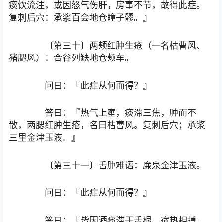
痰饮流注，或因怒气伤肝，房事不节，故得此症。
复刺后穴：承浆百会地仓瞳子髎。』
〔第三十〕两颊红肿生疮（一名枯曹风、
猪腮风）：合谷列缺地仓颊车。
问曰：『此症从何而得？』
答曰：『热气上壅，痰滞三焦，肿而不
散，两腮红肿生疮，名曰枯曹风。复刺后穴；承浆
三里金津玉液。』
〔第三十一〕舌肿难语：廉泉金津玉液。
问曰：『此症从何而得？』
答曰：『皆因酒痰滞于舌根，宿热相搏，