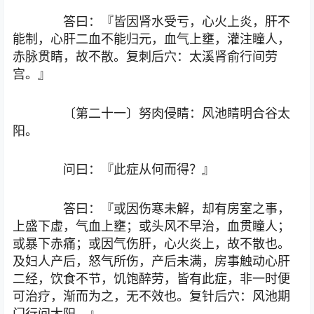
答曰：『皆因肾水受亏，心火上炎，肝不
能制，心肝二血不能归元，血气上壅，灌注瞳人，
赤脉贯睛，故不散。复刺后穴：太溪肾俞行间劳
宫。』
〔第二十一〕努肉侵睛：风池睛明合谷太
阳。
问曰：『此症从何而得？』
答曰：『或因伤寒未解，却有房室之事，
上盛下虚，气血上壅；或头风不早治，血贯瞳人；
或暴下赤痛；或因气伤肝，心火炎上，故不散也。
及妇人产后，怒气所伤，产后未满，房事触动心肝
二经，饮食不节，饥饱醉劳，皆有此症，非一时便
可治疗，渐而为之，无不效也。复针后穴：风池期
门行间太阳。』