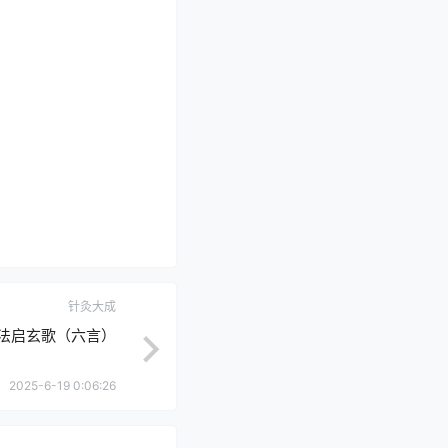
针灸大成
刺法启玄歌（六言）
2025-6-19 0:06:26