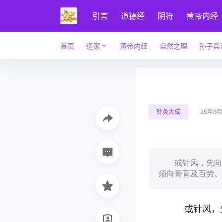
引言
道德经
阴符
黄帝内经
首页
道家
黄帝内经
自然之理
孙子兵
针灸大成
25年6月
或针风，先向风
须向膏肓及百劳
或针风，先