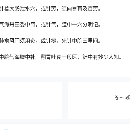
着大肠泄水穴。或针劳，须向膏肓及百劳。
海丹田委中奇。或针气，膻中一穴分明记。
俞风门须用灸。或针痰，先针中脘三里间。
脘气海膻中补。翻胃吐食一般医，针中有妙少人知。
卷三·