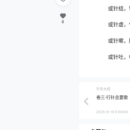
或针结，针
0
或针虚，气
或针嗽，肺
或针吐，中
针灸大成
卷三·行针总要歌
2025-6-19 0:06:06