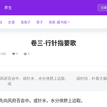
养生
文章
法
史事
淮南子
管子
探索-藏书阁
卷三·行针指要歌
0
4
19日
府百会中。或针水，水分侠脐上边取。 或针结，针着大肠
。 或
向风府百会中。或针水，水分侠脐上边取。