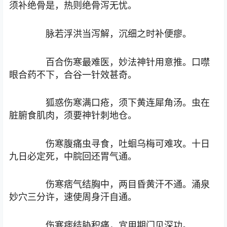
须补绝骨是，热则绝骨泻无忧。
脉若浮洪当泻解，沉细之时补便瘳。
百合伤寒最难医，妙法神针用意推。口噤
眼合药不下，合谷一针效甚奇。
狐惑伤寒满口疮，须下黄连犀角汤。虫在
脏腑食肌肉，须要神针刺地仓。
伤寒腹痛虫寻食，吐蛔乌梅可难攻。十日
九日必定死，中脘回还胃气通。
伤寒痞气结胸中，两目昏黄汗不通。涌泉
妙穴三分许，速使周身汗自通。
伤寒痞结胁积痛，宜用期门见深功。