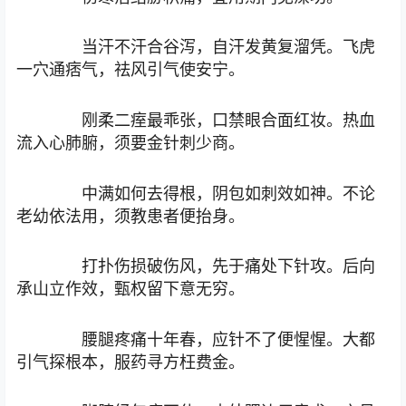
当汗不汗合谷泻，自汗发黄复溜凭。飞虎
一穴通痞气，祛风引气使安宁。
刚柔二痓最乖张，口禁眼合面红妆。热血
流入心肺腑，须要金针刺少商。
中满如何去得根，阴包如刺效如神。不论
老幼依法用，须教患者便抬身。
打扑伤损破伤风，先于痛处下针攻。后向
承山立作效，甄权留下意无穷。
腰腿疼痛十年春，应针不了便惺惺。大都
引气探根本，服药寻方枉费金。