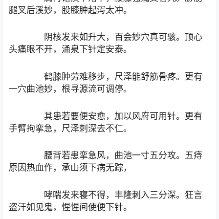
腿叉后溪妙，股膝肿起泻太冲。
阴核发来如升大，百会妙穴真可骇。顶心
头痛眼不开，涌泉下针定安泰。
鹤膝肿劳难移步，尺泽能舒筋骨疼。更有
一穴曲池妙，根寻源流可调停。
其患若要便安愈，加以风府可用针。更有
手臂拘挛急，尺泽刺深去不仁。
腰背若患挛急风，曲池一寸五分攻。五痔
原因热血作，承山须下病无踪，
哮喘发来寝不得，丰隆刺入三分深。狂言
盗汗如见鬼，惺惺间使便下针。