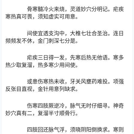
骨寒髓冷火来烧，灵道妙穴分明记。疟疾
寒热真可畏，须知虚实可用意。
间使宜透支沟中，大椎七壮合圣治。连日
频频发不休，金门刺深七分是。
疟疾三日得一发，先寒后热无他语。寒多
热少取复溜，热多寒少用间使。
或患伤寒热未收，牙关风壅药难投。项强
反张目直视，金针用意列缺求。
伤寒四肢厥逆冷，脉气无时仔细寻。神奇
妙穴真有二，复溜半寸顺骨行。
四肢回还脉气浮，须晓阴阳倒换求。寒则