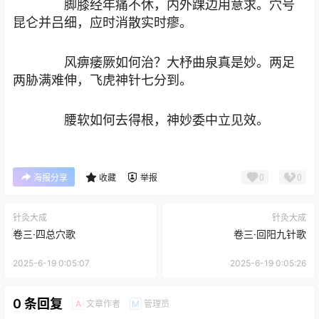
脚膝经年痛不休，内外踝边用意求。穴号
昆仑并吕细，应时消散实时瘳。
风痹痿厥如何治？大杼曲泉真是妙。两足
两胁满难伸，飞虎神针七分到。
腰软如何去得根，神妙委中立见效。
0
0
海报分享
收藏
举报
针灸大成
针灸大成
卷三·四总穴歌
卷三·回阳九针歌
2025-6-19 0:05:07
2025-6-19 0:05:26
0 条回复
文章作者
管理员
A
M