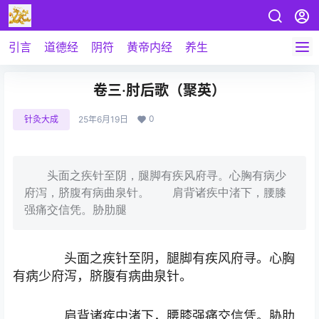
引言
道德经
阴符
黄帝内经
养生
卷三·肘后歌（聚英）
0
针灸大成
25年6月19日
头面之疾针至阴，腿脚有疾风府寻。心胸有病少
府泻，脐腹有病曲泉针。 肩背诸疾中渚下，腰膝
强痛交信凭。胁肋腿
头面之疾针至阴，腿脚有疾风府寻。心胸
有病少府泻，脐腹有病曲泉针。
肩背诸疾中渚下，腰膝强痛交信凭。胁肋