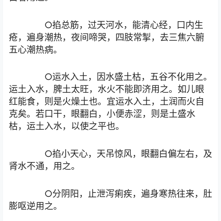
○掐总筋，过天河水，能清心经，口内生
疮，遍身潮热，夜间啼哭，四肢常掣，去三焦六腑
五心潮热病。
○运水入土，因水盛土枯，五谷不化用之。
运土入水，脾土太旺，水火不能即济用之。如儿眼
红能食，则是火燥土也。宜运水入土，土润而火自
克矣。若口干，眼翻白，小便赤涩，则是土盛水
枯，运土入水，以使之平也。
○掐小天心，天吊惊风，眼翻白偏左右，及
肾水不通，用之。
○分阴阳，止泄泻痢疾，遍身寒热往来，肚
膨呕逆用之。