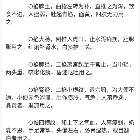
○掐脾土，曲指左转为补，直推之为泻，饮
食不进，人瘦弱，肚起青筋，面黄，四肢无力用
之。
○掐大肠，倒推入虎口，止水泻痢疾，肚膨
胀用之。红痢补肾水，白多推三关。
○掐肺经，二掐离宫起至干宫止，当中轻，
两头重，咳嗽化痰，昏迷呕吐用之。
○掐肾经，二掐小横纹，退六腑，治大便不
通，小便赤色涩滞，肚作膨胀，气急，人事昏迷，
粪黄者，退凉用之。
○推四横纹，和上下之气血，人事瘦弱，奶
乳不思，手足常掣，头偏左右，肠胃湿热，眼目翻
白者用之。