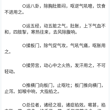
○运八卦，除胸肚膨闷，呕逆气吼噫，饮食
不进用之。
○运五经，动五脏之气，肚胀，上下气血不
和，四肢掣，寒热往来，去风除腹响。
○揉板门，除气促气攻，气吼气痛，呕胀用
之。
○揉劳宫，动心中之火热，发汗用之，不可
轻动。
○推横门向板门，止呕吐；板门推向横门，
止泻。如喉中响，大指掐之。
○总位者，诸经之祖，诸症掐效。嗽甚，掐