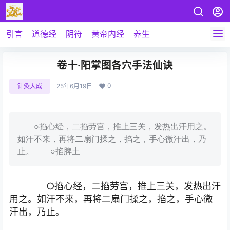
引言
道德经
阴符
黄帝内经
养生
卷十·阳掌图各穴手法仙诀
0
针灸大成
25年6月19日
○掐心经，二掐劳宫，推上三关，发热出汗用之。
如汗不来，再将二扇门揉之，掐之，手心微汗出，乃
止。 ○掐脾土
○掐心经，二掐劳宫，推上三关，发热出汗
用之。如汗不来，再将二扇门揉之，掐之，手心微
汗出，乃止。