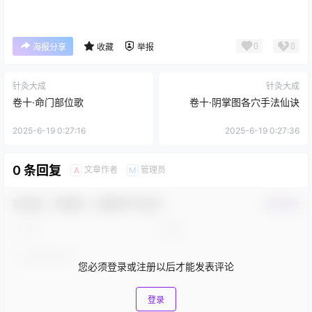
0
0
海报分享
收藏
举报
针灸大成
针灸大成
卷十·命门部位歌
卷十·阴掌图各穴手法仙诀
2025-6-19 0:27:16
2025-6-19 0:27:36
0 条回复
文章作者
管理员
A
M
欢迎您，新朋友，感谢参与互动！
确认修改
您必须登录或注册以后才能发表评论
登录