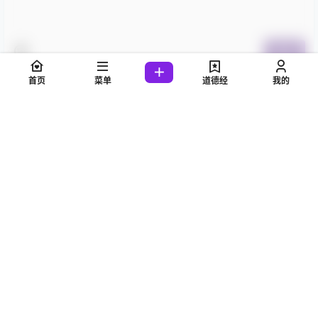
提交
首页
菜单
道德经
我的
暂无讨论，说说你的看法吧
正本清源、道德经黄帝老子之学
黄老,玄黄道家
闽ICP备2023024617号
闽公网安备35060202000578号
查询 9 次，耗时 0.2635 秒