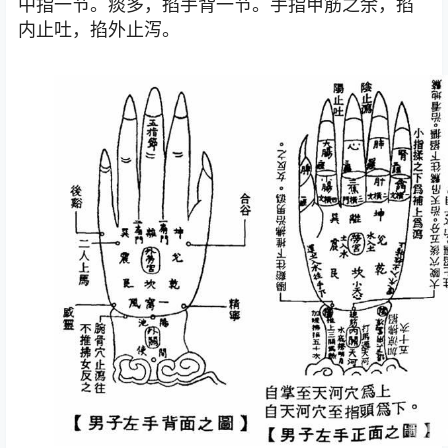
中指一节。痰多，掐手背一节。手指甲筋之余，掐
内止吐，掐外止泻。