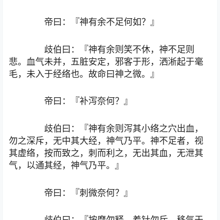
帝曰：『神有余不足何如？』
歧伯曰：『神有余则笑不休，神不足则
悲。血气未并，五脏安定，邪客于形，洒淅起于毫
毛，未入于经络也。故命曰神之微。』
帝曰：『补泻奈何？』
歧伯曰：『神有余则泻其小络之穴出血，
勿之深斥，无中其大经，神气乃平。神不足者，视
其虚络，按而致之，刺而利之，无出其血，无泄其
气，以通其经，神气乃平。』
帝曰：『刺微奈何？』
歧伯曰：『按摩勿释，着针勿斥，移气于