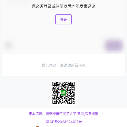
您必须登录或注册以后才能发表评论
登录
提交
暂无讨论，说说你的看法吧
正本清源、道德经黄帝老子之学
黄老,玄黄道家
闽ICP备2023024617号