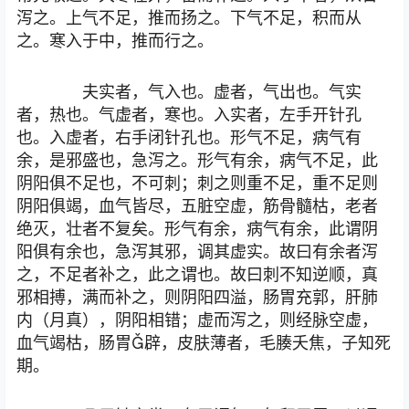
泻之。上气不足，推而扬之。下气不足，积而从
之。寒入于中，推而行之。
夫实者，气入也。虚者，气出也。气实
者，热也。气虚者，寒也。入实者，左手开针孔
也。入虚者，右手闭针孔也。形气不足，病气有
余，是邪盛也，急泻之。形气有余，病气不足，此
阴阳俱不足也，不可刺；刺之则重不足，重不足则
阴阳俱竭，血气皆尽，五脏空虚，筋骨髓枯，老者
绝灭，壮者不复矣。形气有余，病气有余，此谓阴
阳俱有余也，急泻其邪，调其虚实。故曰有余者泻
之，不足者补之，此之谓也。故曰刺不知逆顺，真
邪相搏，满而补之，则阴阳四溢，肠胃充郭，肝肺
内（月真），阴阳相错；虚而泻之，则经脉空虚，
血气竭枯，肠胃辟，皮肤薄者，毛腠夭焦，子知死
期。