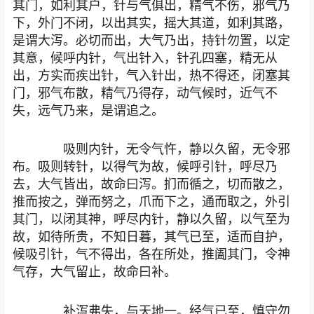
其门，如利其户，针与气俱出，精气不伤，邪气乃
下，外门不闭，以出其实，摇大其道，如利其路，
是谓大泻。必切而出，大气乃出，持针勿置，以定
其意，候呼内针，气出针入，针孔四塞，精无从
出，方实而疾出针，气入针出，热不得还，闭塞其
门，邪气布散，精气乃得存，动气候时，近气不
失，远气乃来，是谓追之。
吸则内针，无令气忤，静以久留，无令邪
布。吸则转针，以得气为故，候呼引针，呼尽乃
去，大气皆出，故命曰泻。扪而循之，切而散之，
推而按之，弹而努之，爪而下之，通而取之，外引
其门，以闭其神，呼尽内针，静以久留，以气至为
故，如待所贵，不知日暮，其气已至，适而自护，
候吸引针，气不得出，各在所处，推阖其门，令神
气存，大气留止，故命曰补。
补泻弗失，与天地一。经气已至，慎守勿