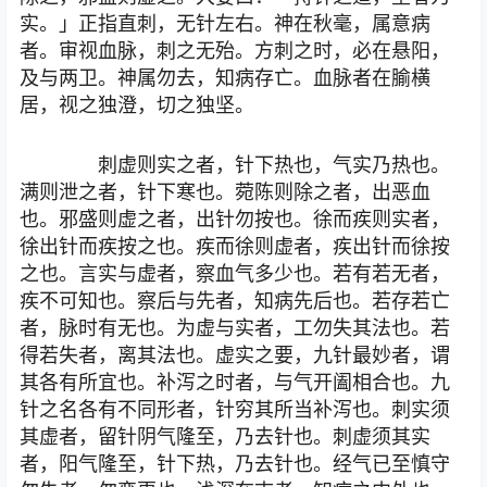
实。」正指直刺，无针左右。神在秋毫，属意病
者。审视血脉，刺之无殆。方刺之时，必在悬阳，
及与两卫。神属勿去，知病存亡。血脉者在腧横
居，视之独澄，切之独坚。
刺虚则实之者，针下热也，气实乃热也。
满则泄之者，针下寒也。菀陈则除之者，出恶血
也。邪盛则虚之者，出针勿按也。徐而疾则实者，
徐出针而疾按之也。疾而徐则虚者，疾出针而徐按
之也。言实与虚者，察血气多少也。若有若无者，
疾不可知也。察后与先者，知病先后也。若存若亡
者，脉时有无也。为虚与实者，工勿失其法也。若
得若失者，离其法也。虚实之要，九针最妙者，谓
其各有所宜也。补泻之时者，与气开阖相合也。九
针之名各有不同形者，针穷其所当补泻也。刺实须
其虚者，留针阴气隆至，乃去针也。刺虚须其实
者，阳气隆至，针下热，乃去针也。经气已至慎守