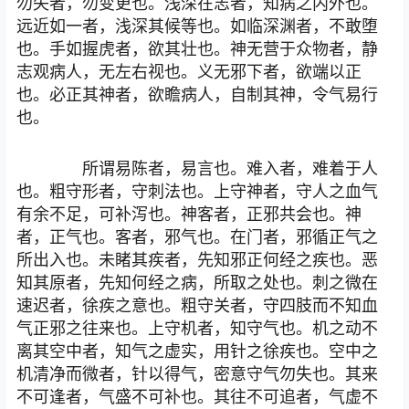
勿失者，勿变更也。浅深在志者，知病之内外也。
远近如一者，浅深其候等也。如临深渊者，不敢堕
也。手如握虎者，欲其壮也。神无营于众物者，静
志观病人，无左右视也。义无邪下者，欲端以正
也。必正其神者，欲瞻病人，自制其神，令气易行
也。
所谓易陈者，易言也。难入者，难着于人
也。粗守形者，守刺法也。上守神者，守人之血气
有余不足，可补泻也。神客者，正邪共会也。神
者，正气也。客者，邪气也。在门者，邪循正气之
所出入也。未睹其疾者，先知邪正何经之疾也。恶
知其原者，先知何经之病，所取之处也。刺之微在
速迟者，徐疾之意也。粗守关者，守四肢而不知血
气正邪之往来也。上守机者，知守气也。机之动不
离其空中者，知气之虚实，用针之徐疾也。空中之
机清净而微者，针以得气，密意守气勿失也。其来
不可逢者，气盛不可补也。其往不可追者，气虚不