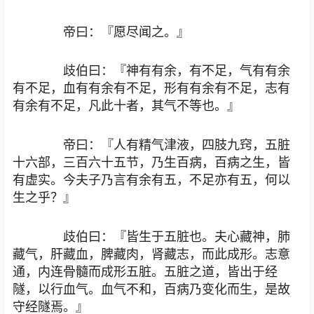
帝曰：『愿尽闻之。』
歧伯曰：『神有有余，有不足，气有有余
有不足，血有有余有不足，形有有余有不足，志有
有余有不足，凡此十者，其气不等也。』
帝曰：『人有精气津液，四肢九窍，五脏
十六部，三百六十五节，乃生百病，百病之生，皆
有虚实。今夫子乃言有余有五，不足亦有五，何以
生之乎？』
歧伯曰：『皆生于五脏也。夫心藏神，肺
藏气，肝藏血，脾藏肉，肾藏志，而此成形。志意
通，内连骨髓而成形五脏。五脏之道，皆出于经
隧，以行血气。血气不和，百病乃变化而生，是故
守经隧焉。』