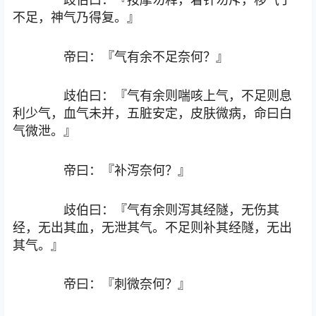
不足，神气乃得复。』
帝曰：『气有余不足奈何？』
歧伯曰：『气有余则喘咳上气，不足则息
利少气，血气未并，五脏安定，皮肤微病，命曰白
气微泄。』
帝曰：『补泻奈何？』
歧伯曰：『气有余则泻其经隧，无伤其
经，无出其血，无泄其气。不足则补其经隧，无出
其气。』
帝曰：『刺微奈何？』