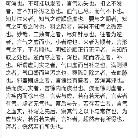
可泻也。不可挂以发者，言气易失也。扣之不发
者，言不知补泻之意也。血气已尽，而气不下也。
知其往来者，知气之逆顺盛虚也。要与之期者，知
气之可取之时也。粗之暗者，冥冥不知气之微密
也。妙哉，工独有之者，尽知针意也。往者为逆
者，言气之虚而小，小者逆也。来者为顺者，言形
气之平，平者顺也。明知逆顺正行无问者，言知所
取之处也。逆而夺之者，泻也。随而济之者，补
也。所谓虚则实之者，气口虚而当补之也。满则泄
之者，气口盛而当泻之也。菀陈则除之者，去血脉
也。邪盛则虚之者，言诸经有盛者，皆泻其邪也。
徐而疾则实者，言徐内而疾出也。疾而徐则虚者，
言疾内而徐出也。言实与虚，若有若无者，言实者
有气，虚者无气也。察后与先，若存若亡者，言气
之虚实，补泻之先后，察其气之以下与常存也。为
虚与实，若得若失者，言补者，超然若有所得也，
泻者，恍然若有所失也。