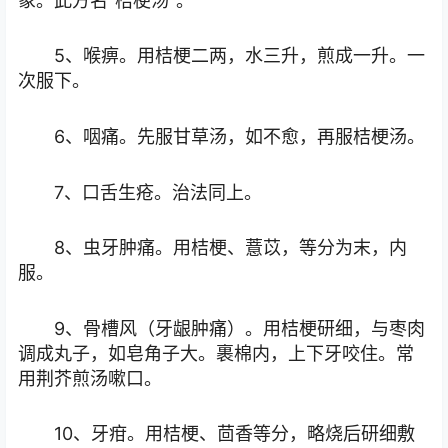
象。此方名“桔梗汤”。
5、喉痹。用桔梗二两，水三升，煎成一升。一
次服下。
6、咽痛。先服甘草汤，如不愈，再服桔梗汤。
7、口舌生疮。治法同上。
8、虫牙肿痛。用桔梗、薏苡，等分为末，内
服。
9、骨槽风（牙龈肿痛）。用桔梗研细，与枣肉
调成丸子，如皂角子大。裹棉内，上下牙咬住。常
用荆芥煎汤嗽口。
10、牙疳。用桔梗、茴香等分，略烧后研细敷