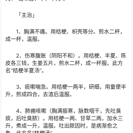
「主治」
1、胸满不痛。用桔梗、枳壳等分。煎水二杯，
成一杯，温服。
2、伤寒腹胀（阴阳不和）。用桔梗、半夏、陈
皮各三钱，生姜五片，煎水二杯，成一杯服。此方
名“桔梗半夏汤”。
3、痰嗽喘急。用桔梗一两半，研细，用童便半
升，煎成四合，去渣后温服。
4、肺痈咳嗽（胸满振寒，脉数咽干，先吐臭
痰，后吐臭脓）。用桔梗一两、甘草二两，加水三
升，煮成一升，温服。吐出脓因时，是病渐愈之