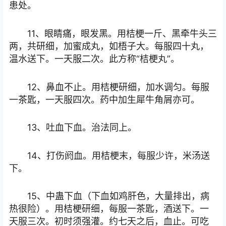
患处。
11、眼睛痛，眼发黑。用桔梗一斤、黑牵牛头三
两，共研细，加蜜成丸，如梧子大。每服四十丸，
温水送下。一天服二次。此方称“桔梗丸”。
12、鼻血不止。用桔梗研细，加水调匀。每服
一茶匙，一天服四次。药中加生犀牛角屑亦可。
13、吐血下血。治法同上。
14、打伤阏血。用桔梗末，每服少许，米汤送
下。
15、中蛊下血（下血如鸡肝色，大量排出，病
热很险）。用桔梗研细，每服一茶匙，酒送下。一
天服三次。初时须强灌。约七天之后，血止。可吃