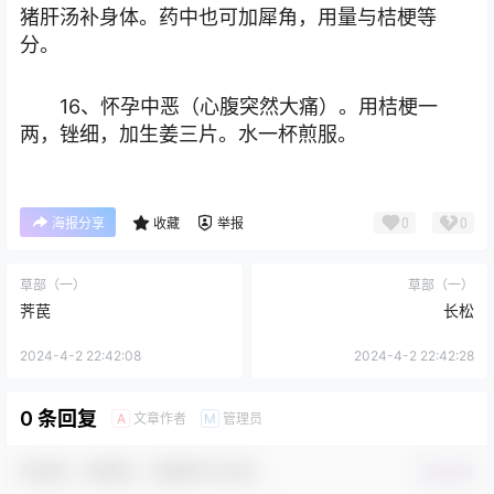
猪肝汤补身体。药中也可加犀角，用量与桔梗等
分。
16、怀孕中恶（心腹突然大痛）。用桔梗一
两，锉细，加生姜三片。水一杯煎服。
0
0
海报分享
收藏
举报
草部（一）
草部（一）
荠苠
长松
2024-4-2 22:42:08
2024-4-2 22:42:28
0 条回复
文章作者
管理员
A
M
欢迎您，新朋友，感谢参与互动！
确认修改