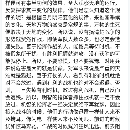
样便可有事半功倍的效果。圣人观察天地的运行，
反复探求其中变化的规律，他们是怎么知道这个规
律的呢？是根据日月阴阳变化的规律，来推断季候
的变化。天地万物的盛衰是常规的事，万物的生死
便取决于天地的变化。所以说，没有搞清楚战争的
形势就贸然作战，即便军队人数众多，也必定会遭
遇失败。善于指挥作战的人，能按兵等待时机，不
被假象所干扰，有胜利把握就进攻，没有获胜的可
能就停止。所以，不要恐惧，也不要犹豫。对用兵
来说危害最大的就是犹豫，对军队来说最严重的灾
难就是狐疑。善于打仗的人，看到有利的时机就绝
对不会放过，遇到有利的战机也绝对不会迟疑。否
则，一旦失掉有利时机，放过有利战机，自己反而
会遭殃。所以，明智的指挥者抓住战机就一定不会
放过，机智的指挥者一经决定就绝不再犹豫。因此
投入战斗的时候，他们的行动像迅雷一样使人来不
及掩耳，像闪电一样使人来不及闭眼。前进的时候
犹如惊马奔驰，作战的时候犹如狂风迅猛。前去阻