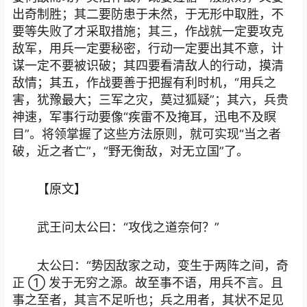
出奇制胜；其二要防患于未然，于无形中取胜，不
要等失败了才采取措施；其三，作战就一定要攻克
敌军，用兵一定要秘密，行动一定要出其不意，计
谋一定不要被识破；其四要看清敌人的行动，摸清
敌情；其五，作战要善于把握有利时机，“用兵之
害，犹豫最大；三军之灾，莫过狐疑”；其六，兵贵
神速，军事行动要像“疾雷不及掩耳，迅电不及瞑
目”。将领掌握了这些方法原则，就可实现“当之者
破，近之者亡”，“野无衡敌，对无立国”了。
【原文】
武王问太公曰：“攻伐之道奈何？”
太公曰：“势因敌家之动，变生于两阵之间，奇
正 ① 发于无穷之源。故至事不语，用兵不言。且
事之至者，其言不足听也；兵之用者，其状不足见