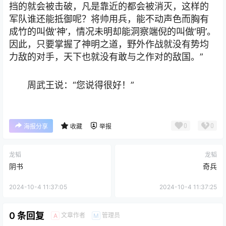
挡的就会被击破，凡是靠近的都会被消灭，这样的
军队谁还能抵御呢？将帅用兵，能不动声色而胸有
成竹的叫做‘神’，情况未明却能洞察端倪的叫做‘明’。
因此，只要掌握了神明之道，野外作战就没有势均
力敌的对手，天下也就没有敢与之作对的敌国。”
周武王说：“您说得很好！”
0
0
海报分享
收藏
举报
龙韬
龙韬
阴书
奇兵
2024-10-4 11:37:05
2024-10-4 11:37:25
0 条回复
文章作者
管理员
A
M