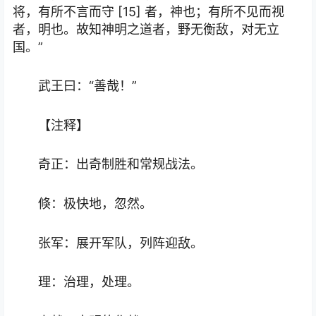
将，有所不言而守 [15] 者，神也；有所不见而视
者，明也。故知神明之道者，野无衡敌，对无立
国。”
武王曰：“善哉！”
【注释】
奇正：出奇制胜和常规战法。
倏：极快地，忽然。
张军：展开军队，列阵迎敌。
理：治理，处理。