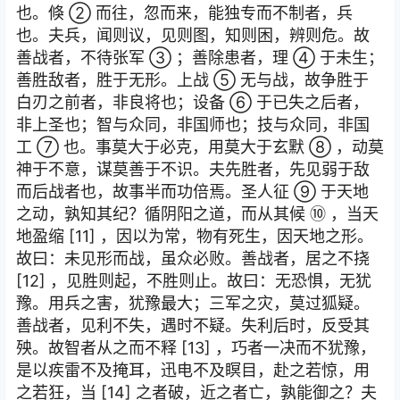
也。倏 ② 而往，忽而来，能独专而不制者，兵
也。夫兵，闻则议，见则图，知则困，辨则危。故
善战者，不待张军 ③ ；善除患者，理 ④ 于未生；
善胜敌者，胜于无形。上战 ⑤ 无与战，故争胜于
白刃之前者，非良将也；设备 ⑥ 于已失之后者，
非上圣也；智与众同，非国师也；技与众同，非国
工 ⑦ 也。事莫大于必克，用莫大于玄默 ⑧ ，动莫
神于不意，谋莫善于不识。夫先胜者，先见弱于敌
而后战者也，故事半而功倍焉。圣人征 ⑨ 于天地
之动，孰知其纪？循阴阳之道，而从其候 ⑩ ，当天
地盈缩 [11] ，因以为常，物有死生，因天地之形。
故曰：未见形而战，虽众必败。善战者，居之不挠
[12] ，见胜则起，不胜则止。故曰：无恐惧，无犹
豫。用兵之害，犹豫最大；三军之灾，莫过狐疑。
善战者，见利不失，遇时不疑。失利后时，反受其
殃。故智者从之而不释 [13] ，巧者一决而不犹豫，
是以疾雷不及掩耳，迅电不及瞑目，赴之若惊，用
之若狂，当 [14] 之者破，近之者亡，孰能御之？夫