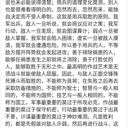
说也未必能说得清楚；用兵的道理变化莫测，别人
也是很难看得明白的。忽然而去，忽然而来，能独
自决定而不受人牵制，这就是用兵取胜的原则。我
军出兵，敌人一旦听说，就会商议应对之策；我军
行动，敌人一旦发现，就会图谋算计；弱点一旦被
敌人掌握，我军就会陷入困境；虚实一旦被敌人摸
清，我军就会遭遇危险。所以善于用兵的人，不等
敌方摆开阵势就会发起进攻；善于排除祸患的人，
能够在祸患发生之前就将之消除；善于打胜仗的
人，能够取胜于无形之中。最高明的作战艺术是无
须战斗就能使敌人屈服。因此，与敌人正面交锋殊
死搏斗而取胜的，不能称为良将；在失败之后再去
采取防备措施的，不能称为智士；智慧与一般人相
同的，不能称为国师；技艺与一般人相同的，不能
称为国工。军事最重要的莫过于所攻必克，作战最
重要的莫过于保守机密，行动最重要的莫过于出其
不意，计谋最重要的莫过于神妙难测。凡是胜利
的，都是先假装对敌人示弱，然后再进行战斗，这