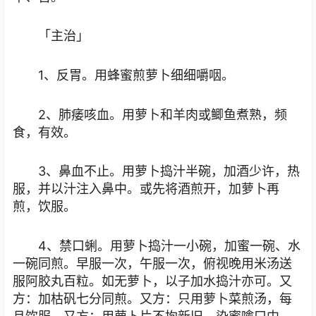
「主治」
1、反胃。用蜂蜜煎萝卜细细嚼咽。
2、肺痿咳血。用萝卜和羊肉或鲫鱼煮熟，频
食，有效。
3、鼻血不止。用萝卜捣汁半碗，加酒少许，热
服，并以汁注入鼻中。或先将酒煎开，加萝卜再
煎，饮服。
4、禁口蜊。用萝卜捣汁一小碗，加蜜一碗、水
一碗同煎。早服一次，午服一次，俯视晚用米汤送
服阿胶丸百粒。如无萝卜，以子加水捣汁亦可。又
方：加枯矾七分同煎。又方：只用萝卜菜煎汤，每