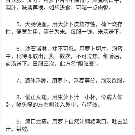
且饮服。又方：用萝卜片不拘新旧，染蜜噙口中，
咽汁，味淡再换。如想进食，可喝一点肉粥。
5、大肠便血。用大萝卜皮烧存性，荷叶烧存
性，蒲黄生用，等分为末。每服一钱，米汤送下。
6、沙石诸淋，疼不可忍。用萝卜切片，泡蜜
中，稍待即取出，炙干数次，不可过焦，细嚼后，
盐汤送下。日服三次，此方名“瞑眩膏”。
7、遍体浮肿。用萝卜、浮麦等分，泡汤饮服。
8、偏正头痛。用生萝卜汁一小杯，令病人仰
卧，随头痛的左右侧注入鼻中，有特效。
9、满口烂疮。用萝卜自然汁频频漱口，吐去涎
汁。甚效。