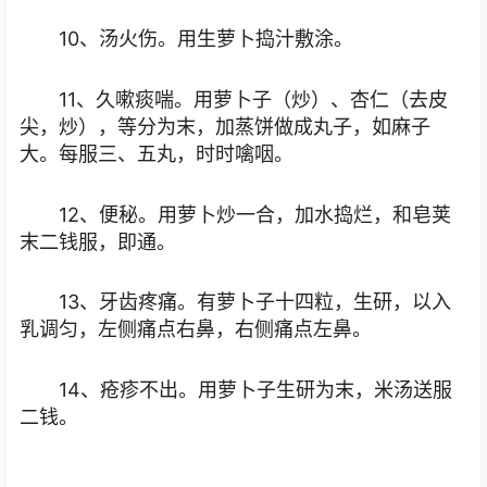
10、汤火伤。用生萝卜捣汁敷涂。
11、久嗽痰喘。用萝卜子（炒）、杏仁（去皮
尖，炒），等分为末，加蒸饼做成丸子，如麻子
大。每服三、五丸，时时噙咽。
12、便秘。用萝卜炒一合，加水捣烂，和皂荚
末二钱服，即通。
13、牙齿疼痛。有萝卜子十四粒，生研，以入
乳调匀，左侧痛点右鼻，右侧痛点左鼻。
14、疮疹不出。用萝卜子生研为末，米汤送服
二钱。