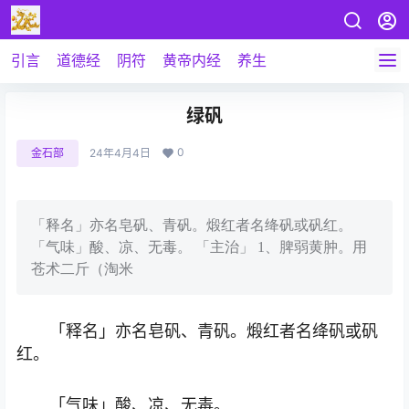
引言
道德经
阴符
黄帝内经
养生
绿矾
0
金石部
24年4月4日
「释名」亦名皂矾、青矾。煅红者名绛矾或矾红。
「气味」酸、凉、无毒。 「主治」 1、脾弱黄肿。用
苍术二斤（淘米
「释名」亦名皂矾、青矾。煅红者名绛矾或矾
红。
「气味」酸、凉、无毒。