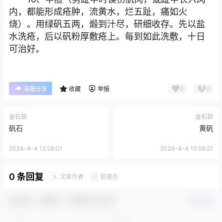
内，都能形成疮肿，流黄水，烂五趾，痛如火
烧）。用绿矾五两，煅到汁尽，研细收存。先以盐
水洗疮，后以矾粉厚敷疮上。每到如此洗敷，十日
可治好。
0
0
海报分享
收藏
举报
金石部
金石部
矾石
黄矾
2024-4-4 12:58:01
2024-4-4 12:58:21
0 条回复
文章作者
管理员
A
M
欢迎您，新朋友，感谢参与互动！
确认修改