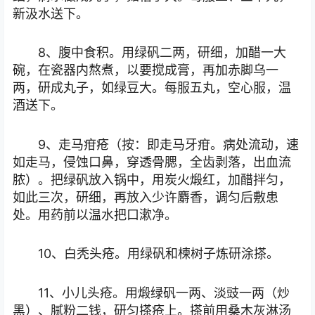
新汲水送下。
8、腹中食积。用绿矾二两，研细，加醋一大
碗，在瓷器内熬煮，以要搅成膏，再加赤脚乌一
两，研成丸子，如绿豆大。每服五丸，空心服，温
酒送下。
9、走马疳疮（按：即走马牙疳。病处流动，速
如走马，侵蚀口鼻，穿透骨腮，全齿剥落，出血流
脓）。把绿矾放入锅中，用炭火煅红，加醋拌匀，
如此三次，研细，再放入少许麝香，调匀后敷患
处。用药前以温水把口漱净。
10、白秃头疮。用绿矾和楝树子炼研涂搽。
11、小儿头疮。用煅绿矾一两、淡豉一两（炒
黑）、腻粉二钱，研匀搽疮上。搽前用桑木灰淋汤