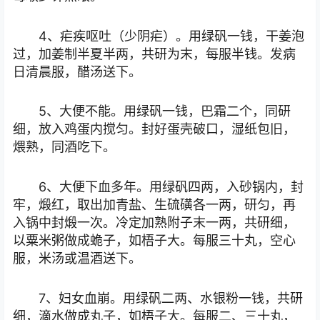
4、疟疾呕吐（少阴疟）。用绿矾一钱，干姜泡
过，加姜制半夏半两，共研为末，每服半钱。发病
日清晨服，醋汤送下。
5、大便不能。用绿矾一钱，巴霜二个，同研
细，放入鸡蛋内搅匀。封好蛋壳破口，湿纸包旧，
煨熟，同酒吃下。
6、大便下血多年。用绿矾四两，入砂锅内，封
牢，煅红，取出加青盐、生硫磺各一两，研匀，再
入锅中封煅一次。冷定加熟附子末一两，共研细，
以粟米粥做成蛫子，如梧子大。每服三十丸，空心
服，米汤或温酒送下。
7、妇女血崩。用绿矾二两、水银粉一钱，共研
细，滴水做成丸子，如梧子大。每服二、三十丸，