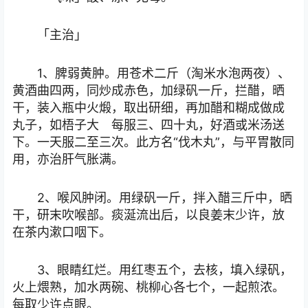
「主治」
1、脾弱黄肿。用苍术二斤（淘米水泡两夜）、
黄酒曲四两，同炒成赤色，加绿矾一斤，拦醋，晒
干，装入瓶中火煅，取出研细，再加醋和糊成做成
丸子，如梧子大 每服三、四十丸，好酒或米汤送
下。一天服二至三次。此方名“伐木丸”，与平胃散同
用，亦治肝气胀满。
2、喉风肿闭。用绿矾一斤，拌入醋三斤中，晒
干，研末吹喉部。痰涎流出后，以良姜末少许，放
在茶内漱口咽下。
3、眼睛红烂。用红枣五个，去核，填入绿矾，
火上煨熟，加水两碗、桃柳心各七个，一起煎浓。
每取少许点眼。