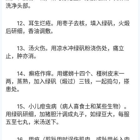
洗净头部。
12、耳生烂疮。用枣子去核，填入绿矾，火煅
后研细，香油调敷。
13、汤火伤。用凉水冲绿矾粉浇伤处，痛立
止，肿亦消。
14、癣疮作痒。用螺蛳十四个、槿树皮末一
两，蒸熟，加入绿矾（煅过）三钱，一起捣匀，搽
患处。
15、小儿疳虫病（病人喜食土和某些生物）。
用绿矾研细，加猪胆汁调成丸子，如绿豆大，每服
五至七丸，米汤送下。
16、甲疸（剪趾甲时误伤肌肉，或趾甲长入肉