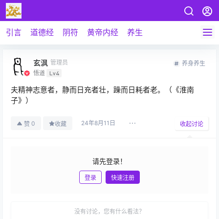
引言
道德经
阴符
黄帝内经
养生
玄沨
管理员
养身养生
悟道
Lv4
夫精神志意者，静而日充者壮，躁而日耗者老。（《淮南
子》）
24年8月11日
0
赞
收藏
收起讨论
请先登录！
登录
快速注册
发布
没有讨论，您有什么看法？