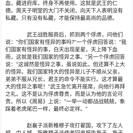
血，藏进府库，终身不再使用。这就是武王的仁
德。周天子明堂的大门不关闭，向天下人表明没有
私藏。只有没有私藏，才能保持最高尚的品德。
武王战胜殷商后，抓到两个俘虏，问他们
说：“你们国家有怪异的事吗?”一个俘虏回答说：“我
们国家有怪异的事，白天出现星星，天上降下血
雨，这就是我们国家的怪异之事。”另一个俘虏回答
说：“这诚然是怪异之事，虽说如此，但还算不上大
的怪异。我们国家特大的怪异是儿子不顺从父亲，
弟弟不服从兄长，君主的命令不能实行。这才算最
大的怪异之事呢！”武王急忙离开座席，向他行再拜
之礼。这不是认为俘虏尊贵，而是认为他的言论可
贵。所以《周易》上说：“一举一动都战战兢兢，象
踩着老虎尾巴一样，最终必定祥。”
赵襄子派新稚穆子攻打翟国，攻下了左人
城、中人城。新稚穆子派使者回来报告襄子，襄子