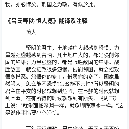
物，亦必悖矣。荆国之为政，有似於此。
《吕氏春秋·慎大览》翻译及注释
慎大
贤明的君主，土地越广大越感到恐惧，力
量越强盛越感到害怕。凡土地广大的，都是侵削邻
国的结果；力量强盛的，都是战胜敌国的结果。战
胜敌国，就会招致很多怨恨，侵削邻国，就会招致
很多憎恶。怨恨你的多丁，憎恶你的多了，国家虽
然强大，怎么能不恐惧?怎幺能不害怕?所以贤明的
君主在平安的时候就想到危险，在显赫的时候就想
到困窘，在有所得的时候就想到有所失。《周书》
上说；“就象面临深渊一样，就象脚踩薄冰一样。”这
是说作事情要小心谨慎。
夏桀不行德政，暴虐贪婪。天下人无不惊