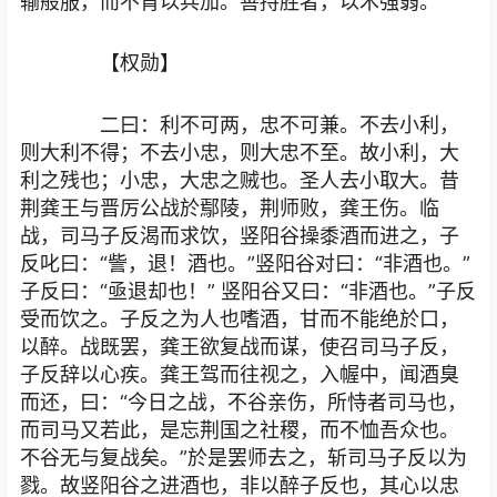
输般服，而不肯以兵加。善持胜者，以术强弱。
【权勋】
二曰：利不可两，忠不可兼。不去小利，
则大利不得；不去小忠，则大忠不至。故小利，大
利之残也；小忠，大忠之贼也。圣人去小取大。昔
荆龚王与晋厉公战於鄢陵，荆师败，龚王伤。临
战，司马子反渴而求饮，竖阳谷操黍酒而进之，子
反叱曰：“訾，退！酒也。”竖阳谷对曰：“非酒也。”
子反曰：“亟退却也！” 竖阳谷又曰：“非酒也。”子反
受而饮之。子反之为人也嗜酒，甘而不能绝於口，
以醉。战既罢，龚王欲复战而谋，使召司马子反，
子反辞以心疾。龚王驾而往视之，入幄中，闻酒臭
而还，曰：“今日之战，不谷亲伤，所恃者司马也，
而司马又若此，是忘荆国之社稷，而不恤吾众也。
不谷无与复战矣。”於是罢师去之，斩司马子反以为
戮。故竖阳谷之进酒也，非以醉子反也，其心以忠