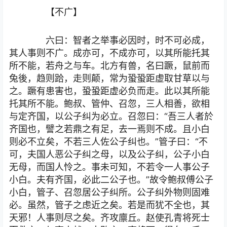
【不广】
六曰：智者之举事必因时，时不可必成，
其人事则不广。成亦可，不成亦可，以其所能托其
所不能，若舟之与车。北方有兽，名曰蹶，鼠前而
兔後，趋则跲，走则颠，常为蛩蛩距虚取甘草以与
之。蹶有患害也，蛩蛩距虚必负而走。此以其所能
托其所不能。鲍叔、管仲、召忽，三人相善，欲相
与定齐国，以公子纠为必立。召忽曰：“吾三人者於
齐国也，譬之若鼎之有足，去一焉则不成。且小白
则必不立矣，不若三人佐公子纠也。”管子曰：“不
可，夫国人恶公子纠之母，以及公子纠，公子小白
无母，而国人怜之。事未可知，不若令一人事公子
小白。夫有齐国，必此二公子也。”故令鲍叔傅公子
小白，管子、召忽居公子纠所。公子纠外物则固难
必。虽然，管子之虑近之矣。若是而犹不全也，其
天邪！人事则尽之矣。齐攻廪丘。赵使孔青将死士