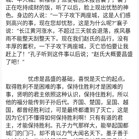
正在吃持成财的饭，听了以后，脸上现出忧愁的神
色。身边的人说：“一下子攻下两座城，这是人们感
到高兴的事，现在您却忧愁，这是为什么呢?”襄子
说：“长江黄河涨水，不超过三天就会退落，疾风暴
雨不能整天刮整天下。现在我们赵氏的品行，没有
丰厚的蓄积，一下子攻下两座城，灭亡恐怕要让我
赶上了！”孔子听到这件事以后说；“赵氏大概要昌盛
了吧！”
忧虑是昌盛的基础，喜悦是灭亡的起点。
取得胜利不是困难的事，保持住胜利才是困难的
事，贤明的君主依照这种认识，保持住胜利，所以
他的福分能传到子孙后代。齐国、楚国，呈国、越
国，都曾经胜利过，可是最终都遭到了灭亡，这是
因为它们不懂得如何保持胜利啊！只有有道的君
主，才能保持胜利。孔子力气那样大，能举起国都
城门的门闩，却不肯以力气大闻名天下。墨子善于