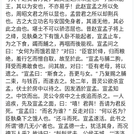
王，其以为安也，不亦易乎！此赵宣孟之所以免
也，周昭文君之所以显也，孟尝君之所以却荆兵
也。古之大立功名与安国免身者，其道无他，其必
此之由也。堪士不可以骄恣屈也。昔赵宣孟子将上
之绛，见骫桑之下有饿人卧不能起者，宣孟止车，
为之下食，蠲而餔之，再咽而後能视。宣孟问之
曰：“女何为而饿若是？”对曰：“臣宦於绛，归而粮
绝，羞行乞而憎自取，故至於此。”宣孟与脯二朐，
拜受而弗敢食也。问其故，对曰：“臣有老母，将以
遗之。”宣孟曰：“斯食之，吾更与女。” 乃复赐之脯
二束，与钱百，而遂去之。处二年，晋灵公欲杀宣
孟，伏士於房中以待之。因发酒於宣孟。宣孟知
之。中饮而出。灵公令房中之士疾追而杀之。一人
追疾，先及宣孟之面，曰：“嘻！君舆！吾请为君反
死。”宣孟曰：“而名为谁？” 反走对曰：“何以名为？
臣骫桑下之饿人也。”还斗而死。宣孟遂活。此书之
所谓“德几无小”者也。宣孟德一士，犹活其身，而况
德万人乎？故诗曰：“赳赳武夫，公侯干城。”“济济