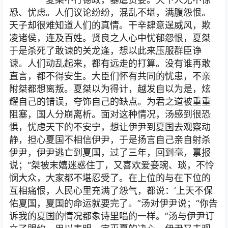
恐、忧虑。人们议论纷纷，混乱不堪，满腹怨恨。
天子却很难知道人们的真情。干辛肆意逞威风，欺
凌诸侯，连及百姓。贤良之人心中忧郁怨恨，夏桀
于是杀死了敢谏的关龙逢，想以此来压服群臣诤
谏。人们动乱起来，都有远走的打算。没有谁再敢
直言，都不得安生。大臣们怀有共同的忧患，不亲
附桀都想离叛。夏桀以为得计，越发自以为是，炫
耀自己的错误，夸饰自己的缺点。为君之道被重重
阻塞，国人分崩离析。面对这种情况，汤感到很恐
惧，忧虑天下的不安宁，想让伊尹到夏国去观察动
静，担心夏国不相信伊尹，于是扬言自己亲自射杀
伊尹，伊尹逃亡到夏国，过了三年，回到毫，禀报
说；“桀被末嬉迷惑住丁，又喜欢爱妾琬、琰，不怜
悯大众，大家都不堪忍受了。在上位的与在下位的
互相痛恨，人民心里充满了怨气，都说：‘上天不保
佑夏国，夏国的命运就要完了。”汤对伊尹说；“你告
诉我的夏国的情况都象诗里唱的一样。”汤与伊尹订