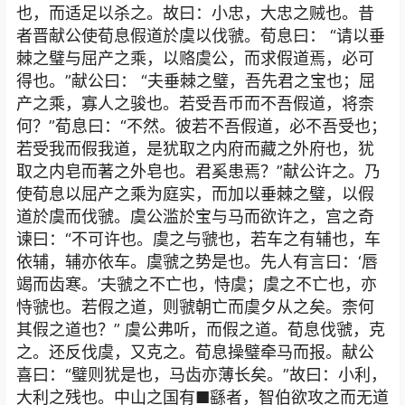
也，而适足以杀之。故曰：小忠，大忠之贼也。昔
者晋献公使荀息假道於虞以伐虢。荀息曰： “请以垂
棘之璧与屈产之乘，以赂虞公，而求假道焉，必可
得也。”献公曰： “夫垂棘之璧，吾先君之宝也；屈
产之乘，寡人之骏也。若受吾币而不吾假道，将柰
何？”荀息曰：“不然。彼若不吾假道，必不吾受也；
若受我而假我道，是犹取之内府而藏之外府也，犹
取之内皂而著之外皂也。君奚患焉？”献公许之。乃
使荀息以屈产之乘为庭实，而加以垂棘之璧，以假
道於虞而伐虢。虞公滥於宝与马而欲许之，宫之奇
谏曰：“不可许也。虞之与虢也，若车之有辅也，车
依辅，辅亦依车。虞虢之势是也。先人有言曰：‘唇
竭而齿寒。’夫虢之不亡也，恃虞；虞之不亡也，亦
恃虢也。若假之道，则虢朝亡而虞夕从之矣。柰何
其假之道也？” 虞公弗听，而假之道。荀息伐虢，克
之。还反伐虞，又克之。荀息操璧牵马而报。献公
喜曰：“璧则犹是也，马齿亦薄长矣。”故曰：小利，
大利之残也。中山之国有■繇者，智伯欲攻之而无道