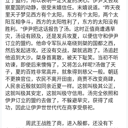
立了盟约，用以表明一定灭夏的决心。伊尹又去观
察夏国的动静，很受末嬉信任。末嬉说道。“昨天夜
里天子梦见西方有个太阳，东方有个太阳，两个太
阳互相争斗，西方的太阳牲利了，东方的太阳没有
胜利。”伊尹把这话报告了汤。这时正值商遭遇旱
灾，汤设有顾及，还是发兵攻夏，以便信守和伊尹
订立的盟约。他命令军队从亳绕到桀的国都之西，
然后发起进攻。还没有交战，桀就逃跑了。汤追赶
他追到大沙。桀身首离散，被天下耻笑。当初不听
劝谏，即使后来懊悔了，又将怎么样呢?汤做了天
子，夏的百姓非常高井，就象得到慈父一般。朝廷
不更换官位，农民不离开田亩，商贾不改变商肆，
人民亲近殷就如同亲近夏一样。这就叫极其公正，
这就叫极其安定，这就叫极守信用。汤完全依照和
伊尹订立的盟约去做了，不躲避旱灾，获得了成
功，因此让伊尹世世代代在商享受祭祀。
周武王战胜了商，进入殷都，还没有下