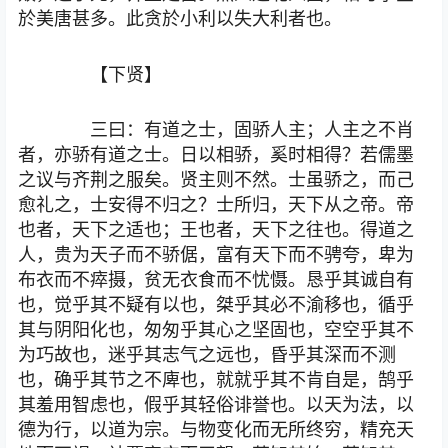
於美唐甚多。此贪於小利以失大利者也。
【下贤】
三曰：有道之士，固骄人主；人主之不肖
者，亦骄有道之士。日以相骄，奚时相得？若儒墨
之议与齐荆之服矣。贤主则不然。士虽骄之，而己
愈礼之，士安得不归之？士所归，天下从之帝。帝
也者，天下之适也；王也者，天下之往也。得道之
人，贵为天子而不骄倨，富有天下而不骋夸，卑为
布衣而不瘁摄，贫无衣食而不忧慑。恳乎其诚自有
也，觉乎其不疑有以也，桀乎其必不渝移也，循乎
其与阴阳化也，匆匆乎其心之坚固也，空空乎其不
为巧故也，迷乎其志气之远也，昏乎其深而不测
也，确乎其节之不庳也，就就乎其不肯自是，鹄乎
其羞用智虑也，假乎其轻俗诽誉也。以天为法，以
德为行，以道为宗。与物变化而无所终穷，精充天