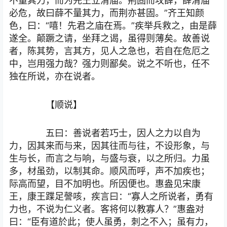
不量其力，而为先王立清庙。荆固而攻薛，薛清庙
必危，故曰薛不量其力，而荆亦甚固。”齐王知颜
色，曰：“嘻！先君之庙在焉。”疾举兵救之，由是薛
遂全。颠蹶之请，坐拜之谒，虽得则薄矣。故善说
者，陈其势，言其方，见人之急也，若自在危厄之
中，岂用强力哉？强力则鄙矣。说之不听也，任不
独在所说，亦在说者。
【顺说】
五曰：善说者若巧士，因人之力以自为
力，因其来而与来，因其往而与往，不设形象，与
生与长，而言之与响，与盛与衰，以之所归。力虽
多，材虽劲，以制其命。顺风而呼，声不加疾也；
际高而望，目不加明也。所因便也。惠盎见宋康
王，康王蹀足謦咳，疾言曰：“寡人之所说者，勇有
力也，不说为仁义者。客将何以教寡人？”惠盎对
曰：“臣有道於此；使人虽勇，刺之不入；虽有力，