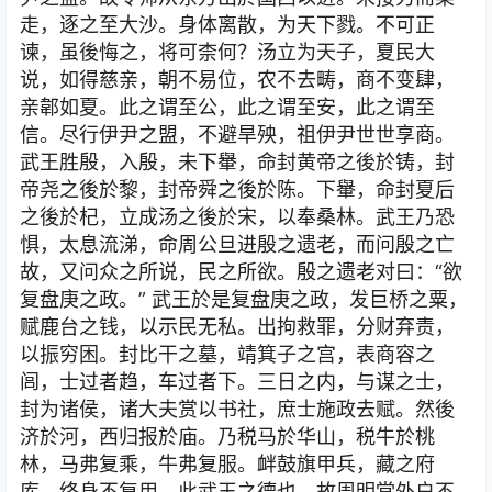
走，逐之至大沙。身体离散，为天下戮。不可正
谏，虽後悔之，将可柰何？汤立为天子，夏民大
说，如得慈亲，朝不易位，农不去畴，商不变肆，
亲郼如夏。此之谓至公，此之谓至安，此之谓至
信。尽行伊尹之盟，不避旱殃，祖伊尹世世享商。
武王胜殷，入殷，未下轝，命封黄帝之後於铸，封
帝尧之後於黎，封帝舜之後於陈。下轝，命封夏后
之後於杞，立成汤之後於宋，以奉桑林。武王乃恐
惧，太息流涕，命周公旦进殷之遗老，而问殷之亡
故，又问众之所说，民之所欲。殷之遗老对曰：“欲
复盘庚之政。” 武王於是复盘庚之政，发巨桥之粟，
赋鹿台之钱，以示民无私。出拘救罪，分财弃责，
以振穷困。封比干之墓，靖箕子之宫，表商容之
闾，士过者趋，车过者下。三日之内，与谋之士，
封为诸侯，诸大夫赏以书社，庶士施政去赋。然後
济於河，西归报於庙。乃税马於华山，税牛於桃
林，马弗复乘，牛弗复服。衅鼓旗甲兵，藏之府
库，终身不复用。此武王之德也。故周明堂外户不