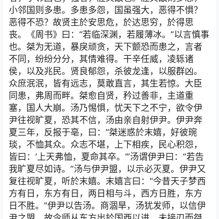
小邻国则多患。多患多怨，国虽强大，恶得不惧？
恶得不恐？故贤主於安思危，於达思穷，於得思
丧。《周书》曰：“若临深渊，若履薄冰。”以言慎事
也。桀为无道，暴戾顽贪，天下颤恐而患之，言者
不同，纷纷分分，其情难得。干辛任威，凌轹诸
侯，以及兆民。贤良郁怨，杀彼龙逢，以服群凶。
众庶泯泯，皆有远志，莫敢直言，其生若惊。大臣
同患，弗周而畔。桀愈自贤，矜过善非，主道重
塞，国人大崩。汤乃惕惧，忧天下之不宁，欲令伊
尹往视旷夏，恐其不信，汤由亲自射伊尹。伊尹奔
夏三年，反报于亳，曰：“桀迷惑於末嬉，好彼琬
琰，不恤其众。众志不堪，上下相疾，民心积怨，
皆曰：‘上天弗恤，夏命其卒。’”汤谓伊尹曰：“若告
我旷夏尽如诗。”汤与伊尹盟，以示必灭夏。伊尹又
复往视旷夏，听於末嬉。末嬉言曰：“今昔天子梦西
方有日，东方有日，两日相与斗，西方日胜，东方
日不胜。”伊尹以告汤。商涸旱，汤犹发师，以信伊
尹之盟。故令师从东方出於国西以进。未接刃而桀