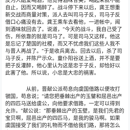
反为人酷爱喝酒，他觉得酒味甘美，喝起来就不能
自止，因而又喝醉了。战斗停下来以后，龚王想重
新交战而商量对策，派人去叫司马子反，司马子反
借口心痛没有去。龚王乘车去看他，一进帐中，闻
到酒味就回去了。说道，“今天的战斗，我自己受了
伤，所依靠的就是司马了。可是司马又这样，他这
是忘记了楚国的社稷，而又不忧虑我们这些人我不
与晋人再战了。”于是收兵离去。回去以后，杀了司
马子反，并陈尸示众。童仆阳谷送上酒，并不是要
把子反灌醉，他心里认为这是忠于子反，却恰好以
此害了他。所以说，小忠是大忠的祸害。
从前，晋献公派苟息向虞国借路以便攻打
虢国，苟息说；“请您把垂棘出产的玉鐾和屈邑出产
的四匹马送给虞公，向他要求借路，一定可以得到
允许。”献公说：“那垂棘出产的玉壁，是我们先君的
宝贝啊，屈邑出产的四匹马，是我的骏马啊。如果
虞国接受了我们的礼物而不借给我们路，那将怎么