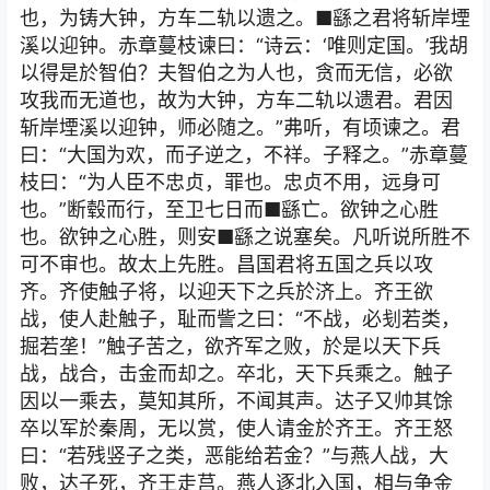
也，为铸大钟，方车二轨以遗之。■繇之君将斩岸堙
溪以迎钟。赤章蔓枝谏曰：“诗云：‘唯则定国。’我胡
以得是於智伯？夫智伯之为人也，贪而无信，必欲
攻我而无道也，故为大钟，方车二轨以遗君。君因
斩岸堙溪以迎钟，师必随之。”弗听，有顷谏之。君
曰：“大国为欢，而子逆之，不祥。子释之。”赤章蔓
枝曰：“为人臣不忠贞，罪也。忠贞不用，远身可
也。”断毂而行，至卫七日而■繇亡。欲钟之心胜
也。欲钟之心胜，则安■繇之说塞矣。凡听说所胜不
可不审也。故太上先胜。昌国君将五国之兵以攻
齐。齐使触子将，以迎天下之兵於济上。齐王欲
战，使人赴触子，耻而訾之曰：“不战，必刬若类，
掘若垄！”触子苦之，欲齐军之败，於是以天下兵
战，战合，击金而却之。卒北，天下兵乘之。触子
因以一乘去，莫知其所，不闻其声。达子又帅其馀
卒以军於秦周，无以赏，使人请金於齐王。齐王怒
曰：“若残竖子之类，恶能给若金？”与燕人战，大
败，达子死，齐王走莒。燕人逐北入国，相与争金