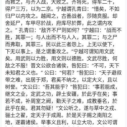
而救之，与齐人战，大败之。齐将死，得车二千，
得尸三万，以为二京。宁越谓孔青曰：“惜矣，不如
归尸以内攻之。越闻之，古善战者，莎随贲服。却
舍延尸，车甲尽於战，府库尽於葬，此之谓内攻
之。” 孔青曰：“敌齐不尸则如何？”宁越曰：“战而不
胜，其罪一；与人出而不与人入，其罪二；与之尸
而弗取，其罪三。民以此三者怨上。上无以使下，
下无以事上，是之谓重攻之。”宁越可谓知用文武
矣。用武则以力胜，用文则以德胜。文武尽胜，何
敌之不服！晋文公欲合诸侯，咎犯曰：“不可，天下
未知君之义也。” 公曰：“何若？”咎犯曰：“天子避叔
带之难，出居于郑，君奚不纳之，以定大义，且以
树誉。”文公曰：“吾其能乎？”咎犯曰：“事若能成，
继文之业，定武之功，辟土安疆，於此乎在矣；事
若不成，补周室之阙，勤天子之难，成教垂名，於
此乎在矣。君其勿疑！”文公听之，遂与草中之戎、
骊土之翟，定天子于成周。於是天子赐之南阳之
地，遂霸诸侯。举事义且利，以立大功，文公可谓