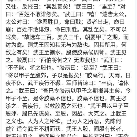
又往，反报曰：“其乱甚矣！”武王曰： “焉至？”对
曰：“百姓不敢诽怨矣。”武王曰：“嘻！”遽告太公，
太公对曰： “谗慝胜良，命曰戮；贤者出走，命曰
崩；百姓不敢诽怨，命曰刑胜。其乱至矣，不可以
驾矣。”故选车三百，虎贲三千，朝要甲子之期，而
纣为禽。则武王固知其无与为敌也。因其所用，何
敌之有矣！武王至鲔水，殷使胶鬲候周师，武王见
之。胶鬲曰：“西伯将何之？无欺我也！”武王曰：
“不子欺，将之殷也。”胶鬲曰：“曷至？”武王曰：
“将以甲子至殷郊，子以是报矣！”胶鬲行。天雨，日
夜不休，武王疾行不辍。军师皆谏曰：“卒病，请休
之。”武王曰：“吾已令胶鬲以甲子之期报其主矣，今
甲子不至，是令胶鬲不信也。胶鬲不信也，其主必
杀之。吾疾行，以救胶鬲之死也。”武王果以甲子至
殷郊，殷已先陈矣。至殷，因战，大克之。此武王
之义也。人为人之所欲，己为人之所恶，先陈何
益？适令武王不耕而获。武王入殷，闻殷有长者，
武王往见之，而问殷之所以亡。殷长者对曰：“王欲