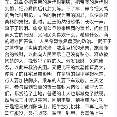
车，就命令把黄帝的后代封到铸，把帝尧的后代封
到黎，把帝舜的后代封到陈。下了车，命令把大禹
的后代封到杞，立汤的后代为束的国君，以便承续
桑林的祭祀。此时，武王仍然很恐惧，长叹一声，
流下了眼泪。命令周公旦领来殷商的遗老，问他们
商灭亡的原因，又问民众喜欢什么，希望什么。商
的遗老回答说：“人民希望恢复盘庚的政治。”武王于
是就恢复了盘庚的政治，散发巨桥的米粟，施舍鹿
台的钱财，以此向人民表示自己没有私心。释放被
拘禁的人，挽救犯了罪的人。分发钱财，免除债
务，以此来救济贫困。又把比干的坟墓修葺高大，
使箕子的住宅显赫彰明，在商容的闾里竖起标志，
行人要加快脚步，乘车的人要下车致敬。三天之
内，参与谋划饯商的贤士都封为诸侯，那些大夫
们，都赏给了土地，普通的士人也都减免了赋税。
然后武王才渡过黄河，回到丰镐，到祖庙内报功。
于是把马放到阳华山，把牛放到桃林，不再让马牛
驾车服役，又把战鼓、军旗、铠甲、兵器涂上牲