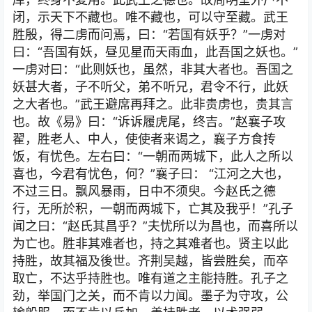
闭，示天下不藏也。唯不藏也，可以守至藏。武王
胜殷，得二虏而问焉，曰：“若国有妖乎？”一虏对
曰：“吾国有妖，昼见星而天雨血，此吾国之妖也。”
一虏对曰：“此则妖也，虽然，非其大者也。吾国之
妖甚大者，子不听父，弟不听兄，君令不行，此妖
之大者也。”武王避席再拜之。此非贵虏也，贵其言
也。故《易》曰：“诉诉履虎尾，终吉。”赵襄子攻
翟，胜老人、中人，使使者来谒之，襄子方食抟
饭，有忧色。左右曰：“一朝而两城下，此人之所以
喜也，今君有忧色，何？”襄子曰： “江河之大也，
不过三日。飘风暴雨，日中不须臾。今赵氏之德
行，无所於积，一朝而两城下，亡其及我乎！”孔子
闻之曰：“赵氏其昌乎？”夫忧所以为昌也，而喜所以
为亡也。胜非其难者也，持之其难者也。贤主以此
持胜，故其福及後世。齐荆吴越，皆尝胜矣，而卒
取亡，不达乎持胜也。唯有道之主能持胜。孔子之
劲，举国门之关，而不肯以力闻。墨子为守攻，公