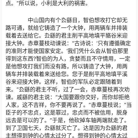
点。”所以说，小利是大利的祸害。
中山国内有个厹繇目，智伯想攻打它却无
路可通，就给它铸造了一个大钟，用两辆车并排装
载着去送给它。厹繇的君主削平高地填平貉谷米迎
接大钟。赤章蔓枝动谏说：“古诗说：‘只有遵循确定
的准则才能使国家安定。’我们凭什么会从智伯那里
得到这东西?智伯的为人，贪婪而且不守情用，一定
是他想攻打我们而没有路，所以铸造了大钟，用两
辆车并排装载着来送给您。您于是削平高地填平溪
谷来迎接大钟。这样，智伯的军队必定跟随着到
来。”厹繇的君主不听，过了一会，赤章蔓枝再次劝
谏。戚繇的君主说：“大国要跟你交好，而你却拒绝
人家，这不吉祥，你不要再说了。”赤章蔓枝说；“当
臣子的不忠贞，这是罪过，忠贞而不被信用，脱身
远去是可以的了。”于是，他砍掉车轴两端就走了。
到了卫国七天，厹繇就灭亡了。达是因为厹繇的君
主想得到钟的心情太过分了。想得到钟的心情太过