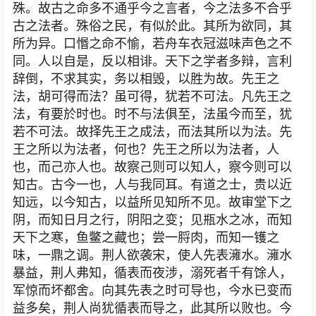
殊。故古之命多不通乎今之言者，今之法多不合乎
古之法者。殊俗之民，有似於此。其所为欲同，其
所为异。口惽之命不愉，若舟车衣冠滋味声色之不
同。人以自是，反以相诽。天下之学者多辩，言利
辞倒，不求其实，务以相毁，以胜为故。先王之
法，胡可得而法？虽可得，犹若不可法。凡先王之
法，有要於时也。时不与法俱至，法虽今而至，犹
若不可法。故择先王之成法，而法其所以为法。先
王之所以为法者，何也？先王之所以为法者，人
也，而己亦人也。故察己则可以知人，察今则可以
知古。古今一也，人与我同耳。有道之士，贵以近
知远，以今知古，以益所见知所不见。故审堂下之
阴，而知日月之行，阴阳之变；见瓶水之冰，而知
天下之寒，鱼鳖之藏也；尝一脟肉，而知一镬之
味，一鼎之调。荆人欲袭宋，使人先表澭水。澭水
暴益，荆人弗知，循表而夜涉，溺死者千有馀人，
军惊而坏都舍。向其先表之时可导也，今水已变而
益多矣，荆人尚犹循表而导之，此其所以败也。今