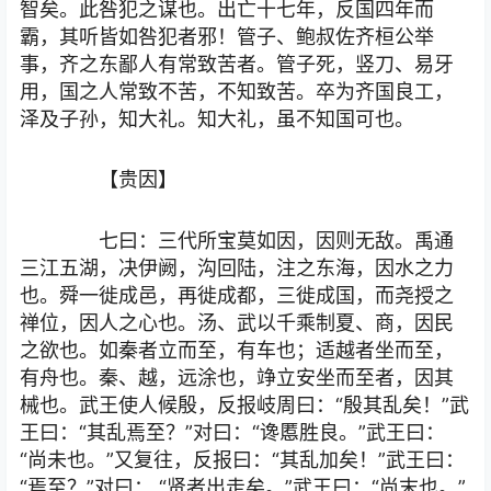
智矣。此咎犯之谋也。出亡十七年，反国四年而
霸，其听皆如咎犯者邪！管子、鲍叔佐齐桓公举
事，齐之东鄙人有常致苦者。管子死，竖刀、易牙
用，国之人常致不苦，不知致苦。卒为齐国良工，
泽及子孙，知大礼。知大礼，虽不知国可也。
【贵因】
七曰：三代所宝莫如因，因则无敌。禹通
三江五湖，决伊阙，沟回陆，注之东海，因水之力
也。舜一徙成邑，再徙成都，三徙成国，而尧授之
禅位，因人之心也。汤、武以千乘制夏、商，因民
之欲也。如秦者立而至，有车也；适越者坐而至，
有舟也。秦、越，远涂也，竫立安坐而至者，因其
械也。武王使人候殷，反报岐周曰：“殷其乱矣！”武
王曰：“其乱焉至？”对曰：“谗慝胜良。”武王曰：
“尚未也。”又复往，反报曰：“其乱加矣！”武王曰：
“焉至？”对曰： “贤者出走矣。”武王曰：“尚末也。”