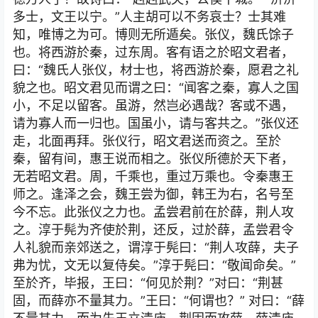
多士，文王以宁。”人主胡可以不务哀士？士其难
知，唯博之为可。博则无所遁矣。张仪，魏氏馀子
也。将西游於秦，过东周。客有语之於昭文君者，
曰：“魏氏人张仪，材士也，将西游於秦，愿君之礼
貌之也。昭文君见而谓之曰：“闻客之秦，寡人之国
小，不足以留客。虽游，然岂必遇哉？客或不遇，
请为寡人而一归也。国虽小，请与客共之。”张仪还
走，北面再拜。张仪行，昭文君送而资之。至於
秦，留有间，惠王说而相之。张仪所德於天下者，
无若昭文君。周，千乘也，重过万乘也。令秦惠王
师之。逢泽之会，魏王尝为御，韩王为右，名号至
今不忘。此张仪之力也。孟尝君前在於薛，荆人攻
之。淳于髡为齐使於荆，还反，过於薛，孟尝君令
人礼貌而亲郊送之，谓淳于髡曰：“荆人攻薛，夫子
弗为忧，文无以复侍矣。”淳于髡曰：“敬闻命矣。”
至於齐，毕报，王曰：“何见於荆？”对曰：“荆甚
固，而薛亦不量其力。”王曰：“何谓也？” 对曰：“薛