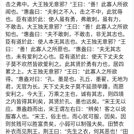
击之弗中。大王独无意邪？”王曰：“善！此寡人所欲
闻也。”惠盎曰：“夫刺之不入，击之不中，此犹辱
也。臣有道於此：使人虽有勇，弗敢刺，虽有力，
不敢击。大王独无意邪？”王曰：“善！此寡人之所欲
知也。”惠盎曰：“夫不敢刺，不敢击，非无其志也。
臣有道於此：使人本无其志也。大王独无意邪？”王
曰： “善！此寡人之所愿也。”惠盎曰：“夫无其志
也，未有爱利之心也。臣有道於此：使天下丈夫女
子莫不欢然皆欲爱利之。此其贤於勇有力也，居四
累之上。大王独无意邪？”王曰：“此寡人之所欲
得。”惠盎对曰：“孔、墨是也。孔丘、墨翟，无地为
君，无官为长。天下丈夫女子莫不延颈举踵，而愿
安利之。今大王，万乘之主也，诚有其志，则四境
之内皆得其利矣，其贤於孔、墨也远矣。”宋王无以
应。惠盎趋而出，宋王谓左右曰：“辨矣！客之以说
服寡人也。”宋王，俗主也，而心犹可服，因矣。因
则贫贱可以胜富贵矣，小弱可以制强大矣。田赞衣
补衣而见荆王，荆王曰：“先生之衣，何其恶也！”田