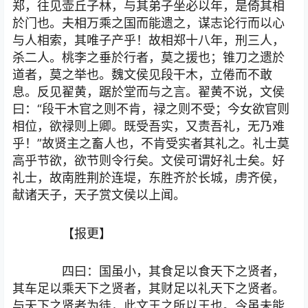
郑，往见壶丘子林，与其弟子坐必以年，是倚其相
於门也。夫相万乘之国而能遗之，谋志论行而以心
与人相索，其唯子产乎！故相郑十八年，刑三人，
杀二人。桃李之垂於行者，莫之援也；锥刀之遗於
道者，莫之举也。魏文侯见段干木，立倦而不敢
息。反见翟黄，踞於堂而与之言。翟黄不说，文侯
曰：“段干木官之则不肯，禄之则不受；今女欲官则
相位，欲禄则上卿。既受吾实，又责吾礼，无乃难
乎！”故贤主之畜人也，不肯受实者其礼之。礼士莫
高乎节欲，欲节则令行矣。文侯可谓好礼士矣。好
礼士，故南胜荆於连堤，东胜齐於长城，虏齐侯，
献诸天子，天子赏文侯以上闻。
【报更】
四曰：国虽小，其食足以食天下之贤者，
其车足以乘天下之贤者，其财足以礼天下之贤者。
与天下之贤者为徒，此文王之所以王也。今虽未能