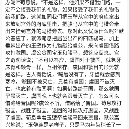
办昵?”苟息说。“不是这样，他如果不借我们路，一
定不会接受我们的礼物，如果接受了我们的礼物借
给我们路，这就如同我们把玉壁从宫中的府库拿出
来放到宫外的府库里击，把骏马从宫中的马槽旁牵
出来拴到宫外的马槽旁去。您对此又忧虑什么呢?”献
公答应了，就派苟息把屈邑出产的四匹骏马，加上
垂棘出产的玉璧作为礼物献给虞公，来向虞国借路
攻打虢国。虞公贪图宝玉和骏马，想答应荀息。宫
之奇劝谏说；“不可以答应，虞国对于虢国，就象牙
床骨和颊骨一样，互相依存。虞国和虢目的形势就
是这样。古人有话说，‘嘴唇没有了，牙齿就会感到
寒冷。’虢国不被灭亡，靠着有虞国；虞国不被灭
亡，也靠着有虢国啊！如果借路给晋国，那么虢国
早晨灭亡，虞国晚上也就会跟着灭亡了。怎么可以
借路给晋国呢?虞公不听，借路给了晋国。苟息攻打
虢国，战胜了虢国。返回的时候攻打虞国，又战胜
了虞国。荀息拿着玉壁牵着骏马回来禀报。献公高
兴地说；“玉璧连是老样子，只是马均年齿稍长了一