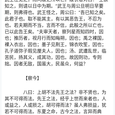
知之，则请以日中为期。”武王与周公旦明日早要
期，则弗得也。武王怪之，周公曰：“吾已知之矣。
此君子也。取不能其主，有以其恶告王，不忍为
也。若夫期而不当，言而不信，此殷之所以亡也，
已以此告王矣。”夫审天者，察列星而知四时，因
也；推历者，视月行而知晦朔，因也；禹之裸国，
裸入衣出，因也；墨子见荆王，锦衣吹笙，因也；
孔子道弥子瑕见厘夫人，因也；汤、武遭乱世，临
苦民，扬其义，成其功，因也。故因则功，专则
拙。因者无敌，国虽大，民虽众，何益？
【察今】
八曰：上胡不法先王之法？非不贤也，为
其不可得而法。先王之法，经乎上世而来者也，人
或益之，人或损之，胡可得而法？虽人弗损益，犹
若不可得而法。东夏之命，古今之法，言异而典