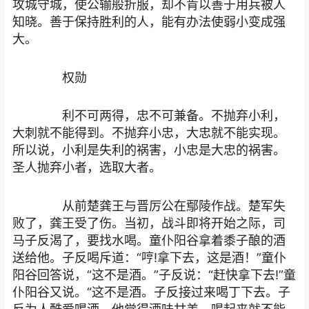
攻城守城，使公输般折服，却不肯以善于用兵被人
知晓。善于保持胜利的人，能有办法使弱小变成强
大。
权勋
利不可两得，忠不可兼备。不抛弃小利，
大刺就不能得到。不抛弃小忠，大忠就不能实现。
所以说，小利是失利的祸害，小忠是大忠的祸害。
圣人抛弃小者，选取大者。
从前楚龚王与晋厉公在鄢陵作战。楚军失
败了，龚王受了伤。当初，战斗即将开始之际，司
马子反渴了，要找水喝。童仆阳谷拿着黍子酿的酒
送给他。子反喝斥道：“哼!拿下去，这是酒！”童仆
阳谷回答说，“这不是酒。”子反说：“赶快拿下去!”童
仆阳谷又说。“这不是酒。子反接过来喝丁下去。子