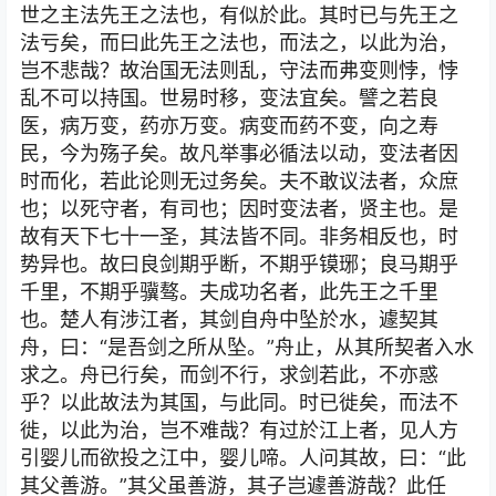
世之主法先王之法也，有似於此。其时已与先王之
法亏矣，而曰此先王之法也，而法之，以此为治，
岂不悲哉？故治国无法则乱，守法而弗变则悖，悖
乱不可以持国。世易时移，变法宜矣。譬之若良
医，病万变，药亦万变。病变而药不变，向之寿
民，今为殇子矣。故凡举事必循法以动，变法者因
时而化，若此论则无过务矣。夫不敢议法者，众庶
也；以死守者，有司也；因时变法者，贤主也。是
故有天下七十一圣，其法皆不同。非务相反也，时
势异也。故曰良剑期乎断，不期乎镆琊；良马期乎
千里，不期乎骥骜。夫成功名者，此先王之千里
也。楚人有涉江者，其剑自舟中坠於水，遽契其
舟，曰：“是吾剑之所从坠。”舟止，从其所契者入水
求之。舟已行矣，而剑不行，求剑若此，不亦惑
乎？以此故法为其国，与此同。时已徙矣，而法不
徙，以此为治，岂不难哉？有过於江上者，见人方
引婴儿而欲投之江中，婴儿啼。人问其故，曰：“此
其父善游。”其父虽善游，其子岂遽善游哉？此任