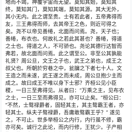
地而不竭，神覆宇宙而无望。莫知其始，莫知其
终，莫知其门，莫知其端，莫知其源。其大无外，
其小无内。此之谓至贵。士有若此者，五帝弗得而
友，三王弗得而师，去其帝王之色，则近可得之
矣。尧不以帝见善绻，北面而问焉。尧，天子也；
善绻，布衣也。何故礼之若此其甚也？善绻，得道
之士也。得道之人，不可骄也。尧论其德行达智而
弗若，故北面而问焉。此之谓至公。非至公其孰能
礼贤？周公旦，文王之子也，武王之弟也，成王之
叔父也。所朝於穷巷之中，瓮牖之下者七十人。文
王造之而未遂，武王遂之而未成，周公旦抱少主而
成之。故曰成王不唯以身下士邪？齐桓公见小臣
稷，一日三至弗得见。从者曰：“万乘之主，见布衣
之士，一日三至而弗得见，亦可以止矣。”桓公曰：
“不然，士骜禄爵者，固轻其主，其主骜霸王者，亦
轻其士。纵夫子骜禄爵，吾庸敢骜霸王乎？” 遂见
之，不可止。世多举桓公之内行，内行虽不修，霸
亦可矣。诚行之此论，而内行修，王犹少。子产相