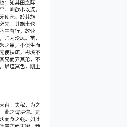
也；知其田之际
平，甽欲小以深，
无使疏。於其施
必先。其施土也
茎生有行，故速
，帅为泠风。苗，
禾之患，不俱生而
无使扶疏，树墝不
其兄而养其弟，不
。垆埴冥色，刚土
天菑。夫稼，为之
。此之谓耕道。是
沃而食之强。如此
叶带芒而末衡，穗