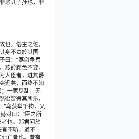
非恶其子孙也，非
故也。俗主之佐，
其身不贵於其国
子曰：“燕爵争善
，燕爵颜色不变，
为人臣者，进其爵
突近矣，而终不知
家；一家尽乱，无
然後皆得其所乐。
：“乌获举千钧，又
赫对曰：“臣之所
安者也。郑君问於
夫言不听，道不
其死亡者也。昔有