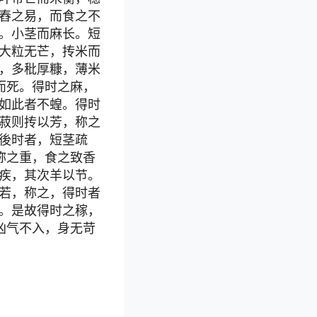
舂之易，而食之不
。小茎而麻长。短
大粒无芒，抟米而
，多秕厚糠，薄米
而死。得时之麻，
如此者不蝗。得时
菽则抟以芳，称之
後时者，短茎疏
称之重，食之致香
疾，其次羊以节。
若，称之，得时者
。是故得时之稼，
凶气不入，身无苛