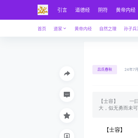
引言
道德经
阴符
黄帝内经
首页
道家
黄帝内经
自然之理
孙子兵
吕氏春秋
24年7
【士容】 一曰
大，似无勇而未可
【士容】