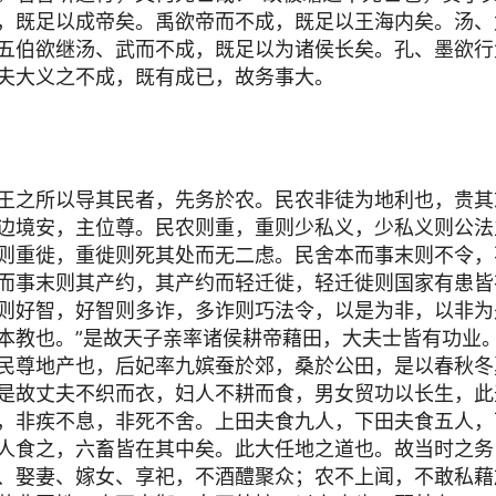
，既足以成帝矣。禹欲帝而不成，既足以王海内矣。汤、
五伯欲继汤、武而不成，既足以为诸侯长矣。孔、墨欲行
夫大义之不成，既有成已，故务事大。
王之所以导其民者，先务於农。民农非徒为地利也，贵其
边境安，主位尊。民农则重，重则少私义，少私义则公法
则重徙，重徙则死其处而无二虑。民舍本而事末则不令，
而事末则其产约，其产约而轻迁徙，轻迁徙则国家有患皆
则好智，好智则多诈，多诈则巧法令，以是为非，以非为
本教也。”是故天子亲率诸侯耕帝藉田，大夫士皆有功业
民尊地产也，后妃率九嫔蚕於郊，桑於公田，是以春秋冬
是故丈夫不织而衣，妇人不耕而食，男女贸功以长生，此
，非疾不息，非死不舍。上田夫食九人，下田夫食五人，
人食之，六畜皆在其中矣。此大任地之道也。故当时之务
、娶妻、嫁女、享祀，不酒醴聚众；农不上闻，不敢私藉