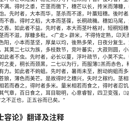
不满。得时之黍，芒茎而徼下，穗芒以长，抟米而薄糠，
饴。先时者，大本而华，茎杀而不遂，叶藁短穗。後时者
而不香。得时之稻，大本而茎葆，长秱疏穖。穗如马尾，
之香。如此者不益。先时者，本大而茎叶格对，短秱短穗
茎而不滋，厚糠多秕，<广走> 辟米，不得恃定熟，卬天
色阳，小本而茎坚，厚枲以均，後熟多荣，日夜分复生。
，其荚二七以为族，多枝数节，竞叶蕃实，大菽则圆，小
如此者不虫。先时者，必长以蔓，浮叶疏节，小荚不实。
时之麦，秱长而颈黑，二七以为行，而服薄羔而赤色，
有力。如此者不蚼蛆。先时者，暑雨未至，胕动蚼蛆而多
苍狼，薄色而美芒。是故得时之穗兴，失时之稼约。茎相
相若而舂之，得时者多米。量米相若而食之，得时者忍饥
其气章，百日食之，耳目聪明，心意睿智，四卫变强，
时之不正也，正五谷而已矣。”
·士容论》翻译及注释