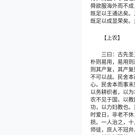
舜欲服海外而不成
既足以王通达矣。
既足以成显荣矣。
【上农】
三曰：古先圣
朴则易用，易用则
则其产复，其产复
不可以战。民舍本
心。民舍本而事末
以务耕织者，以为
农不见于国，以教
功，以力妇教也。
时爱日，非老不休
损。一人治之，十
师徒，庶人不冠弁