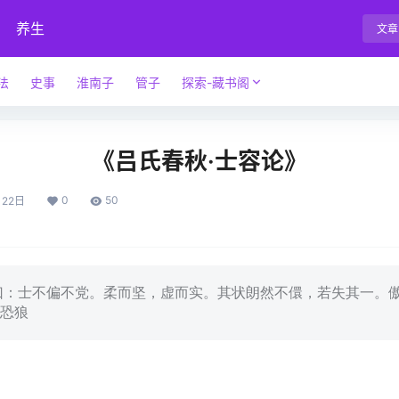
养生
文章
法
史事
淮南子
管子
探索-藏书阁
《吕氏春秋·士容论》
0
50
月22日
：士不偏不党。柔而坚，虚而实。其状朗然不儇，若失其一。
恐狼