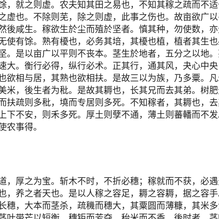
馀，就之则虚。农夫知其田之易也，不知其稼之疏而不适
之虚也。不除则芜，除之则虚，此事之伤也。故亩欲广以
然後咸生。稼欲生於尘而殖於坚者。慎其种，勿使数，亦
无使有馀。熟有櫌也，必务其培，其櫌也植，植者其生也
坚。是以亩广以平则不丧本。茎生於地者，五分之以地。
速大。衡行必得，纵行必术。正其行，通其风，夬心中央
也欲相与居，其熟也欲相扶。是故三以为族，乃多粟。凡
美米，後生者为秕。是故其耨也，长其兄而去其弟。树肥
而扶疏则多秕，墝而专居则多死。不知稼者，其耨也，去
上下不安，则禾多死。厚土则孽不通，薄土则蕃轓而不发
使农事得。
道，厚之为宝。斩木不时，不折必穗；稼就而不获，必遇
也，养之者天也。是以人稼之容足，耨之容耨，据之容手
长穗，大本而茎杀，疏穖而穗大，其粟圆而薄糠，其米多
茎叶带芒以短衡，穗钜而芳夺，秮米而不香。後时者，茎