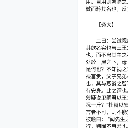
用。自用则戆陋之
徼而矜其名也，反
【务大】
二曰：尝试观
其欲名实也与三王
也，而不患其主之
处於一屋之下，母
是何也？不知祸之
禄富贵，父子兄弟
也，其与燕爵之智
有安身。此之谓也
薄疑说卫嗣君以王
况一斤？”杜赫以
言者不可，则不能
被瞻曰： “闻先
行，则固不事君也