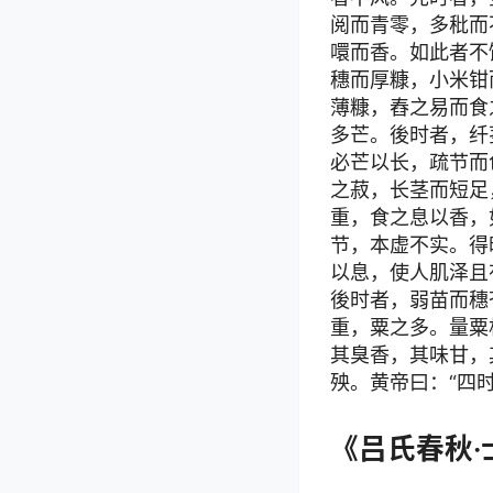
阅而青零，多秕而
噮而香。如此者不
穗而厚糠，小米钳
薄糠，舂之易而食
多芒。後时者，纤
必芒以长，疏节而
之菽，长茎而短足
重，食之息以香，
节，本虚不实。得
以息，使人肌泽且
後时者，弱苗而穗
重，粟之多。量粟
其臭香，其味甘，
殃。黄帝曰：“四
《吕氏春秋