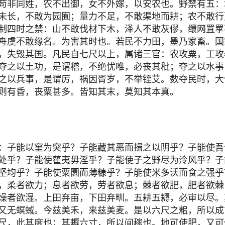
苟非同姓，农不出御，女不外嫁，以安农也。野禁有五：
未长，不敢为园囿；量力不足，不敢渠地而耕；农不敢行
制四时之禁：山不敢伐材下木，泽人不敢灰僇，缳网罝罦
舟虞不敢缘名。为害其时也。若民不力田，墨乃家畜。国
，失毁其国。凡民自七尺以上，属诸三官：农攻粟，工攻
夺之以土功，是谓稽，不绝忧唯，必丧其秕；夺之以水事
之以兵事，是谓厉，祸因胥岁，不举铚艾。数夺民时，大
则有昏，丧粟甚多。皆知其末，莫知其本真。
：子能以窐为突乎？子能藏其恶而揖之以阴乎？子能使吾
处乎？子能使雚夷毋淫乎？子能使子之野尽为泠风乎？子
坚均乎？子能使粟圜而薄糠乎？子能使米多沃而食之强乎
，柔者欲力；息者欲劳，劳者欲息；棘者欲肥，肥者欲棘
燥者欲湿。上田弃亩，下田弃甽。五耕五耨，必审以尽。
又无螟蜮。今兹美禾，来兹美麦。是以六尺之耜，所以成
尺，此其度也；其耨六寸，所以间稼也。地可使肥，又可