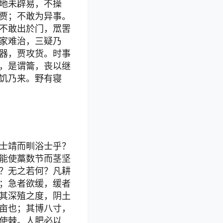
地未辟易，不操
贾；不敢为异事。
不敢出於门，罛罟
家难治，三疑乃
器，贾攻货。时事
，是谓籥，丧以继
饥乃来。野有寝
士靖而甽浴士乎？
能使藁数节而茎坚
？无之若何？凡耕
；急者欲缓，缓者
其深殖之度，阴土
亩也；其博八寸，
使棘。人肥必以