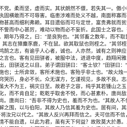
不党。柔而坚，虚而实。其状朗然不儇，若失其一。傲小
执固横敢而不可辱害。临患涉难而处义不越，南面称寡而
物甚高而细利弗赖。耳目遗俗而可与定世，富贵弗就而贫
不訾而中心甚厉，难动以物而必不妄折。此国士之容也。
。期年乃得之，曰：“是良狗也。”其邻畜之数年，而不取
也。其志在獐麋豕鹿，不在鼠。欲其取鼠也则桎之。”其邻
鸿鹄之志，有谕乎人心者，诚也。人亦然，诚有之则神应
之言也。客有见田骈者，被服中法，进退中度，趋翔闲雅
出，田骈送之以目。弟子谓田骈曰：“客士欤？”田骈曰：
施也；士所弇敛，客所术施也。客殆乎非士也。”故火烛
窍哭历，身必不长。众无谋方，乞谨视见，多故不良。志
虽大不为王，祸灾日至。故君子之容，纯乎其若锺山之玉
化，而不肯自足；乾乾乎取舍不悦，而心甚素朴。唐尚敌
尚。唐尚曰：“吾非不得为史也，羞而不为也。”其故人不
解之围，以与伯阳，其故人乃信其羞为史也。居有间，其
吾将汝兄以代之。”其故人反兴再拜而信之。夫可信而不信
情不能自遗，以此为君，虽有天下何益？故败莫大於愚。