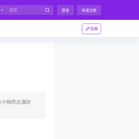
登录
快速注册
投稿
傲小物而志属於