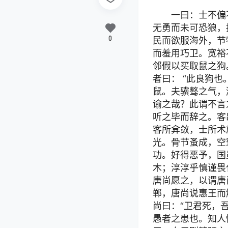
一曰：士不偏
无勇而未可恐狼，
0
民而欲服海外，节
而羞用巧卫。宽裕
邻假以买取鼠之狗
者曰： “此良狗
鼠。夫骥骜之气，
谕之哉？此谓不言
听之毕而辞之。客
客所弇敛，士所术
光。骨节蚤成，空
功。好得恶予，国
木；淳淳乎慎谨畏
唐尚愿之，以谓唐
郸，唐尚说惠王而
尚曰：“卫君死，
愚者之患也。知人