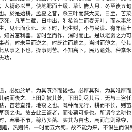
；人耨必以旱，使地肥而土缓。草讠耑大月。冬至後五旬
也。於是始耕。孟夏之昔，杀三叶而获大麦。日至，苦菜
尽死。凡草生藏，日中出，犭希首生而麦无叶，而从事於
生，见死而获死。天下时，地生财，不与民谋。有年瘗土
。知贫富利器，皆时至而作，渴时而止。是以老弱之力可
事者，时未至而逆之，时既往而慕之，当时而薄之，使其
此从事之下也。操事则苦。不知高下，民乃逾处。种絭禾
失功。
道，必始於垆，为其寡泽而後枯。必厚其靹，为其唯厚而及
其靹而後之。上田则被其处，下田则尽其污。无与三盗任
胠，苗若直猎，地窃之也。既种而无行，耕而不长，则苗
草窃之也。故去此三盗者，而後粟可多也。所谓今之耕也
时，寒暑不节，稼乃多菑。实其为亩也，高而危则泽夺，
则雕，热则脩，一时而五六死，故不能为来。不俱生而俱