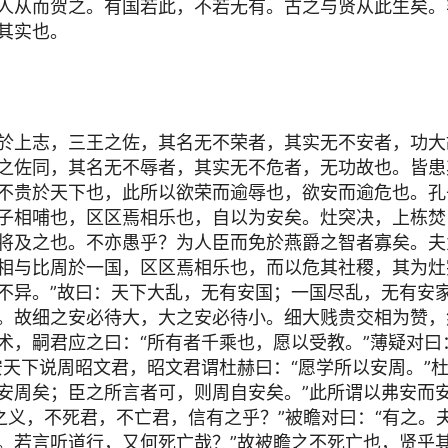
人从而贺之。有国若此，不若无有。古之与贤从此生矣。
其实也。
於上志，三王之佐，其名无不荣者，其实无不安者，功大
之佐同，其名无不辱者，其实无不危者，无功故也。皆患
不贵於天下也，此所以欲荣而逾辱也，欲安而逾危也。孔
子相哺也，区区焉相乐也，自以为安矣。灶突决，上栋焚
将及之也。不亦愚乎？为人臣而免於燕爵之智者寡矣。夫
相与比周於一国，区区焉相乐也，而以危其社稷，其为灶
不异。”故曰：天下大乱，无有安国；一国尽乱，无有安
。故细之安必待大，大之安必待小。细大贱贵交相为赞，
术，嗣君应之曰：“所有者千乘也，愿以受教。”薄疑对曰
安天下说周昭文君，昭文君谓杜赫曰：“愿学所以安周。”杜
安周矣；臣之所言者可，则周自安矣。”此所谓以弗安而
生之义，不死君，不亡君，信有之乎？”被瞻对曰：“有之。
。若言听道行，又何死亡哉？”故被瞻之不死亡也，贤乎