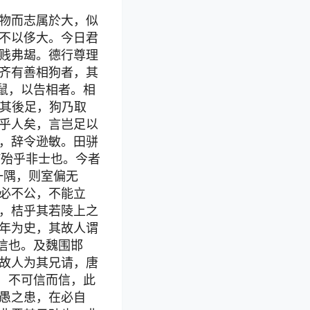
物而志属於大，似
不以侈大。今日君
贱弗朅。德行尊理
齐有善相狗者，其
鼠，以告相者。相
桎其後足，狗乃取
乎人矣，言岂足以
，辞令逊敏。田骈
“殆乎非士也。今者
一隅，则室偏无
必不公，不能立
，桔乎其若陵上之
年为史，其故人谓
信也。及魏围邯
故人为其兄请，唐
，不可信而信，此
愚之患，在必自