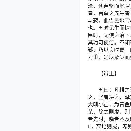
泽，使苗坚而地隙
者，百草之先生者
与菽。此告民地宝
也。五时见生而树
民时，无使之治下
其功可使倍。不知
郄，乃以良时慕，
为重，是以粟少而
【辩土】
五曰：凡耕之
之，坚者耕之，泽
大甽小亩，为青鱼
芜，除之则虚，则
者先时，晚者不及
，高培则拔，寒