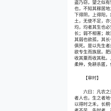
盗乃窃，望之似有
也，不知其稼居地
下得阴，上得阳，
土，无使不足，亦
均，均者其生也必
长；弱不相害；故
其弱也欲孤，其长
俱死。是以先生者
欲专生而族居。肥
收其粟而收其秕。
柔种，免耕杀匿，
【审时】
六曰：凡农之
者人也，生之者地
以得时之禾，长秱
者不风。先时者，