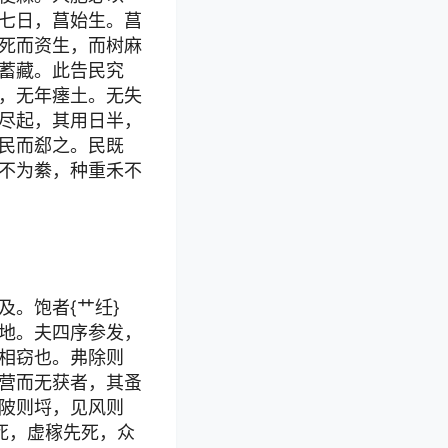
七日，菖始生。菖
死而资生，而树麻
蓄藏。此告民究
，无年瘗土。无失
尽起，其用日半，
民而郄之。民既
不为絭，种重禾不
。饱者{艹纴}
地。夫四序参发，
相窃也。弗除则
营而无获者，其蚤
陂则埒，见风则
死，虚稼先死，众