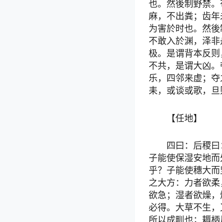
也。然後制野禁。
麻，不出粪；齿年
为害於时也。然後
不敢入於渊，泽非
极。是谓背本反则
不共，是谓大凶。
乐，四邻来虚；夺
耒，或谈或歌，旦
【任地】
四曰：后稷曰
子能使保湿安地而
乎？子能使穗大而
之大方：力者欲柔
欲急；湿者欲燥，
必得。大草不生，
所以成甽也；耨柄