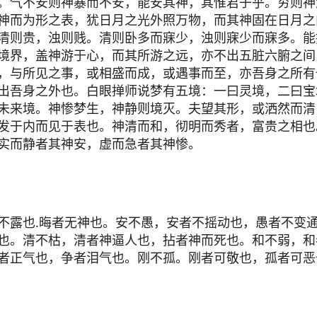
。气不安则神暴而不安，能安其神，其惟君子乎。穷则神
神而为形之表，犹日月之光外照万物，而其神固在日月之
清则贵，浊则贱。清则卧多而寐少，浊则寐少而寐多。能
境界，盖神游于心，而其所游之远，亦不出五脏六腑之间
，与所见之事，或相盛而成，或遇事而至，亦吾身之所有
出吾身之外也。白眼掸师说梦有五境：一曰灵境，二曰宝
未来境。神惨梦生，神静则境灭。夫望其形，或洒然而清
发于内而见于表也。神清而和，彻明而秀者，富贵之相也
实而静者其神安，虚而急者其神惨。
不露也.晦者无神也。安不愚，安者不摇动也，愚者不变
也。清不枯，清者神逼人也，拈者神而死也。和不弱，和
者正气也，争者泪气也。刚不孤。刚者可敬也，孤者可恶