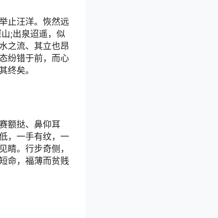
举止汪洋。恢然远
山;出泉迢遥，似
水之流、其立也昂
态纷错于前，而心
其终矣。
赛额挞、鼻仰耳
低，一手有纹，一
见睛。行步奇侧，
短命，福薄而贫贱