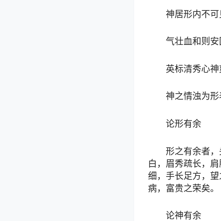
神居形内不可
气壮血和则安
英标清秀心神
神之情浊为形
论形有余
形之有余者，
白，眉秀疏长，肩
细，手长足方，望
病，富贵之荣矣。
论神有余