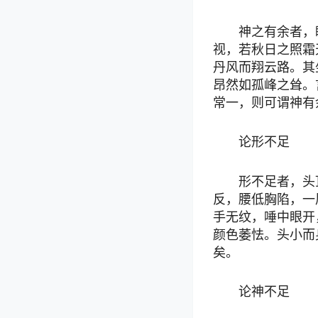
神之有余者，
视，若秋日之照霜
丹风而翔云路。其
昂然如孤峰之耸。
常一，则可谓神有
论形不足
形不足者，头
反，腰低胸陷，一
手无纹，唾中眼开
颜色萎怯。头小而
矣。
论神不足