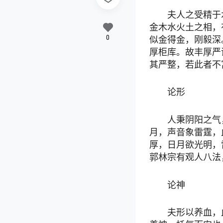
夫人之受精于
金木水火土之相，
0
似金得金，刚毅深
厚柜库。故丰厚严
其严整，若此者不
论形
人秉阴阳之气
月，声音象雷霆，
厚，日月欲光明，
郭林宗有观人八法
论神
夫形以养血，