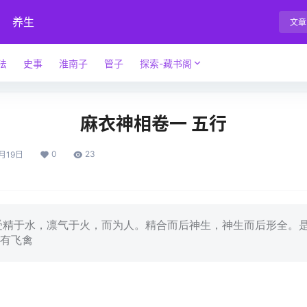
养生
文章
法
史事
淮南子
管子
探索-藏书阁
麻衣神相卷一 五行
0
23
月19日
受精于水，凛气于火，而为人。精合而后神生，神生而后形全。
有飞禽