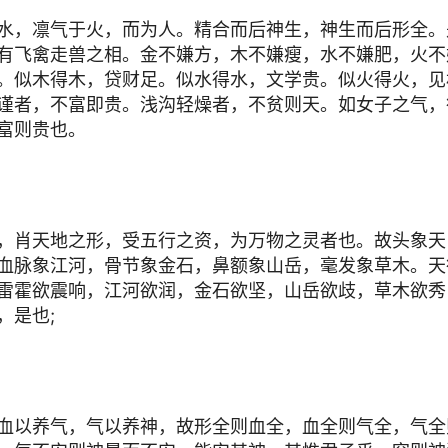
水，凛气于火，而为人。精合而后神生，神生而后形全。
有飞禽走兽之相。金不嫌方，木不嫌瘦，水不嫌肥，火不
。似木得木，贷财足。似水得水，文学贵。似火得火，见
谨者，不富即贵。浅沟轻燥者，不贫则天。如女子之气，
富则贵也。
，肖天地之形，受五行之资，为万物之灵者也。故头象天
血脉象江河，骨节象金石，鼻额象山岳，毫发象草木。天
雷霍欲震响，江河欲润，金石欲坚，山岳欲歧，草木欲秀
，是也;
血以养气，气以养神，故形全则血全，血全则气全，气全