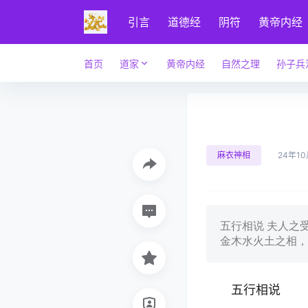
引言
道德经
阴符
黄帝内经
首页
道家
黄帝内经
自然之理
孙子兵
麻衣神相
24年10
五行相说 夫人之
金木水火土之相，
五行相说