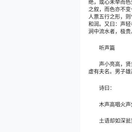
绝，或心未举而色
之叙，而色亦不变
人票五行之形，则
和润。又曰：声轻
涧中流水者，极贵
听声篇
声小亮高，贤
虚有夫名。男子雄
诗曰：
木声高唱火声
土语却如深瓮