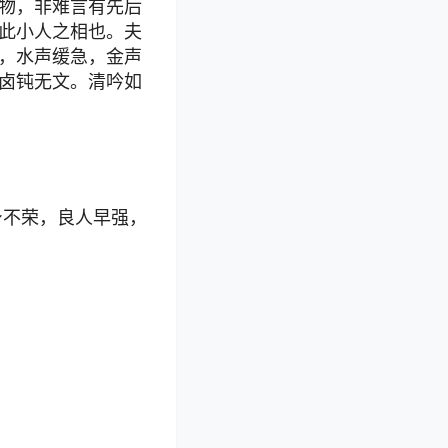
物，非难言有先后
此小人之相也。夫
，水声缓急，金声
卤钝无文。清吟如
身不荣，良人早强，