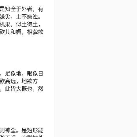
是知全于外者，有
嫌尖，土不嫌浊。
机果。似土得土，
欲其和媚，相貌欲
，足象地，眼象日
欲高远，地欲方
，此皆大概也，然
则神全。是短形能