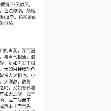
便觉;不哭似哭，
，色浊似染。颠痫
如遭凌辱。色初鲜而
失位矣。
和则声润，深而圆
，与声气相通，混
轻，是如声发于根
，大如洪钟腾韵龟
皆贵人之相也。小
。大则散，散则
之鸣，又如寒鸦哺
有如犬之吠，如羊
凶，或于湿而不
或声未止而气先