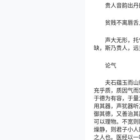
贵人音韵出丹
贫贱不离唇舌
声大无形，托
缺，斯乃贵人，远
论气
夫石蕴玉而山
充乎质，质因气而
于德为有容，于量
用其器，声犹器听
御其德，又善治其
可以理物。不宽则
燥静，则君子小人
之人也。医经以一