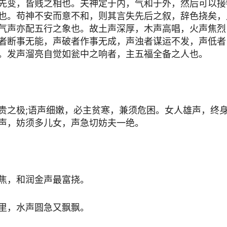
先变，皆贱之相也。夫神定于内，气和于外，然后可以接
也。苟神不安而意不和，则其言失先后之叙，辞色挠矣，
气声亦配五行之象也。故土声深厚，木声高唱，火声焦烈
者断事无能，声破者作事无成，声浊者谋运不发，声低者
。发声溜亮自觉如瓮中之响者，主五福全备之人也。
贵之极;语声细嫩，必主贫寒，兼须危困。女人雄声，终
声，妨须多儿女，声急切妨夫一绝。
焦，和润金声最富挠。
里，水声圆急又飘飘。