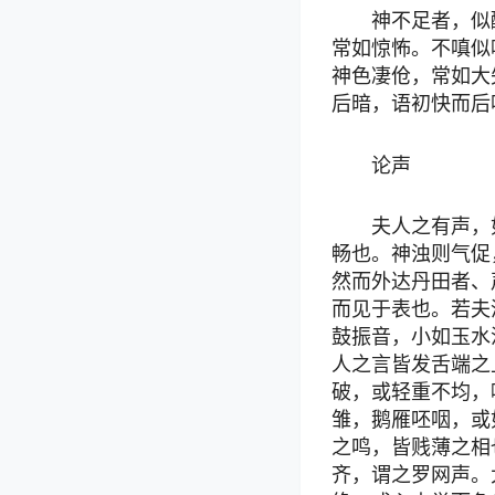
神不足者，似
常如惊怖。不嗔似
神色凄伧，常如大
后暗，语初快而后
论声
夫人之有声，
畅也。神浊则气促
然而外达丹田者、
而见于表也。若夫
鼓振音，小如玉水
人之言皆发舌端之
破，或轻重不均，
雏，鹅雁呸咽，或
之鸣，皆贱薄之相
齐，谓之罗网声。