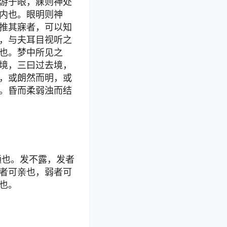
游于眼，寐则神处
内也。眼明则神
推其寐者，可以知
，与夫耳目视听之
也。梦中所见之
境，三曰过去境，
，或朗然而明，或
。昏而柔弱浊而结
通也。发不露，发者
者可亲也，弱者可
也。