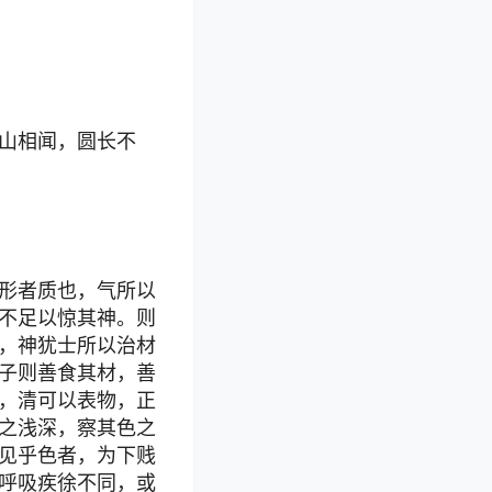
山相闻，圆长不
形者质也，气所以
不足以惊其神。则
，神犹士所以治材
子则善食其材，善
，清可以表物，正
之浅深，察其色之
见乎色者，为下贱
呼吸疾徐不同，或