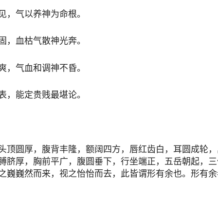
见，气以养神为命根。
固，血枯气散神光奔。
爽，气血和调神不昏。
表，能定贵贱最堪论。
头顶圆厚，腹背丰隆，额阔四方，唇红齿白，耳圆成轮，
膊脐厚，胸前平广，腹圆垂下，行坐端正，五岳朝起，三
之巍巍然而来，视之怡怡而去，此皆谓形有余也。形有余