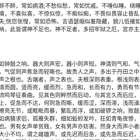
醉不醉，常如病酒;不愁似愁，常如忧戚。不唾似睡。绕睡
嗔，不喜似喜，不惊似惊，不痴似痴，不畏似畏容止昏乱
失;恍您张惶，常如恐怖。言语瑟缩似羞隐藏，貌儿低摧
呐，此皆谓神不足也。神不足者，多招牢狱之厄，宫亦主
如钟鼓之响。器大则声宏，器小则声短。神清则气和、气
，气促则声焦急而轻嘶也。故贵人之声，多出于丹田之中
声之根也。舌端者，声之表也。夫根深则表重。根浅则表
清而圆，竖而亮，缓而烈，急而和，长而有力，勇而有节
流鸣琴征奏曲。见其色则粹然而后动，与其言久而后应，
上，促急而不达，何则急而嘶，缓而涩，深而滞，浅而澡
嘹亮无节，或眶毗而暴，繁乱而浮，或如破锣之响，败鼓
如病猿求侣，孤雁失群，细如蚯蚓发吟，狂如青龟夜惨，
也。男有女声单贫贱，女有男声亦妨害。然身大而声小者
大小不均，谓之雌雄声。或先迟而后急，或先急而后迟，