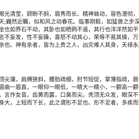
眼光清莹，顾盼不斜，眉秀而长、精神耸动，容色澄彻，
天;巍然近瞩，似和风之动春花。临事刚毅，如猛兽之步深
坐也如界石不动，其卧也如栖鸦不遥，其行也洋洋然如平
言不妄发，性不妄躁，喜怒不动其心，荣辱不易其操，万
余也。神有余者，皆为上贵之人，凶灾难人其身，天禄永
顶尖蒲，肩膊狭斜，腰肋疏细，肘节短促，掌薄指疏，唇
眉曲一眉直，一眼仰一眼低，一睛大一睛小，一颧高一颧
，言作女音。齿黄而露，口臭而尖。秃顶无众发，眼深不
身大，上短而下长，此之谓形不足也。形不足者，多疾而