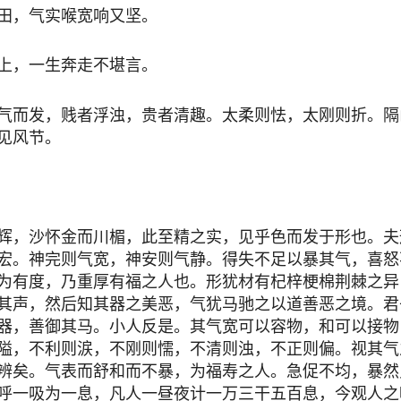
田，气实喉宽响又坚。
上，一生奔走不堪言。
气而发，贱者浮浊，贵者清趣。太柔则怯，太刚则折。隔
见风节。
辉，沙怀金而川楣，此至精之实，见乎色而发于形也。夫
宏。神完则气宽，神安则气静。得失不足以暴其气，喜怒
为有度，乃重厚有福之人也。形犹材有杞梓梗棉荆棘之异
其声，然后知其器之美恶，气犹马驰之以道善恶之境。君
器，善御其马。小人反是。其气宽可以容物，和可以接物
隘，不利则涙，不刚则懦，不清则浊，不正则偏。视其气
辨矣。气表而舒和而不暴，为福寿之人。急促不均，暴然
呼一吸为一息，凡人一昼夜计一万三干五百息，今观人之