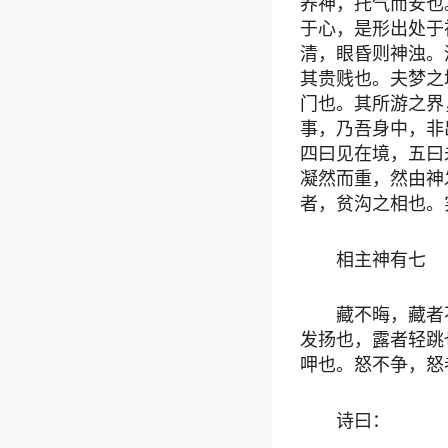
养神，托气而安也
于心，是形出处于
清，眼昏则神浊。
其贵贱也。夫梦之
门也。其所游之界
事，乃吾身中，非
四曰见在境，五曰
凝然而重，然由神
者，贫沟之相也。
相主神有七
藏不晦，藏者
发扬也，露者轻跳
呷也。怒不争，怒
诗曰：