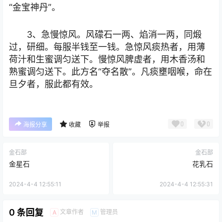
“金宝神丹”。
3、急慢惊风。风礞石一两、焰消一两，同煅
过，研细。每服半钱至一钱。急惊风痰热者，用薄
荷汁和生蜜调匀送下。慢惊风脾虚者，用木香汤和
熟蜜调匀送下。此方名“夺名散”。凡痰壅咽喉，命在
旦夕者，服此都有效。
0
0
海报分享
收藏
举报
金石部
金石部
金星石
花乳石
2024-4-4 12:55:11
2024-4-4 12:55:31
0 条回复
文章作者
管理员
A
M