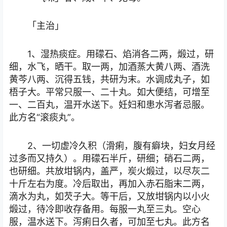
「主治」
1、湿热痰症。用礞石、焰消各二两，煅过，研
细，水飞，晒干。取一两，加酒蒸大黄八两、酒洗
黄芩八两、沉得五钱，共研为末。水调成丸子，如
梧子大。平常只服一、二十丸。如大便结，可增至
一、二百丸，温开水送下。妊妇和患水泻者忌服。
此方名“滚痰丸”。
2、一切虚冷久积（滑痢，腹有癖块，妇女月经
过多而又持久）。用礞石半斤，研细；硝石二两，
也研细。共放坩锅内，盖严，炭火煅过，以尽灰二
十斤左右为度。冷后取出，再加入赤石脂末二两，
滴水为丸，如芡子大。等干后，又放坩锅内以小火
煅过，待冷即收存备用。每服一丸至三丸。空心
服，温水送下。泻痢日久者，可加至七丸。此方名