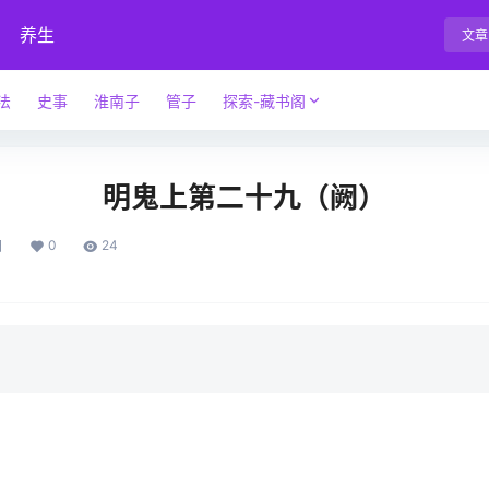
养生
文章
法
史事
淮南子
管子
探索-藏书阁
明鬼上第二十九（阙）
0
24
日