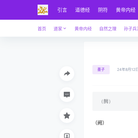
引言
道德经
阴符
黄帝内经
首页
道家
黄帝内经
自然之理
孙子兵
墨子
24年8月12
（阙）
（阙）