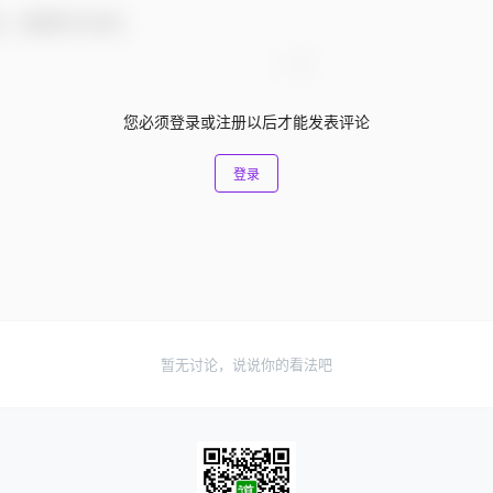
友，感谢参与互动！
您必须登录或注册以后才能发表评论
登录
暂无讨论，说说你的看法吧