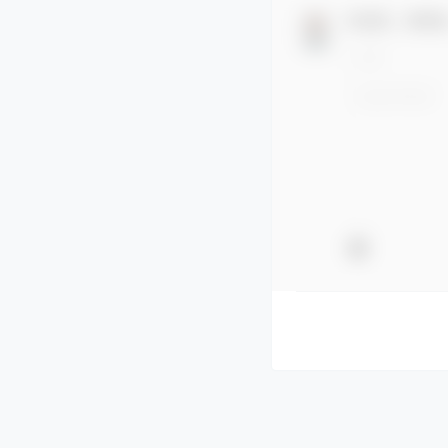
欢迎您，新朋