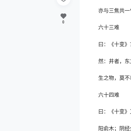
亦与三焦共一
0
六十三难
曰：《十变》
然：井者，东
生之物，莫不
六十四难
曰：《十变》
阳俞木；阴经