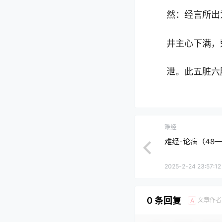
然：经言所出
井主心下满，
泄。此五脏六
难经
难经-论病（48—
2025-2-24 23:57:12
0 条回复
文章作者
A