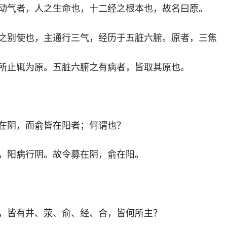
动气者，人之生命也，十二经之根本也，故名曰原。
之别使也，主通行三气，经历于五脏六腑。原者，三焦
所止辄为原。五脏六腑之有病者，皆取其原也。
在阴，而俞皆在阳者；何谓也？
，阳病行阴。故令募在阴，俞在阳。
，皆有井、荥、俞、经、合，皆何所主？