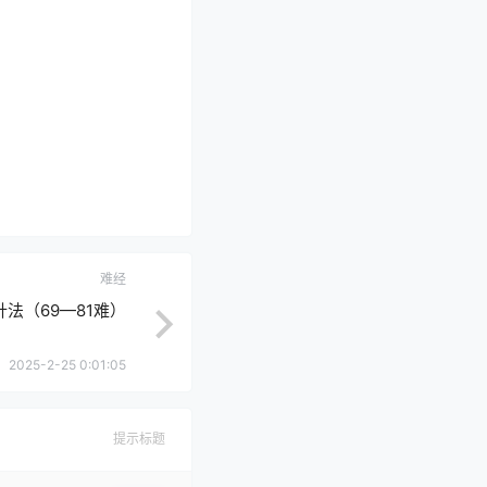
难经
针法（69—81难）
2025-2-25 0:01:05
提示标题