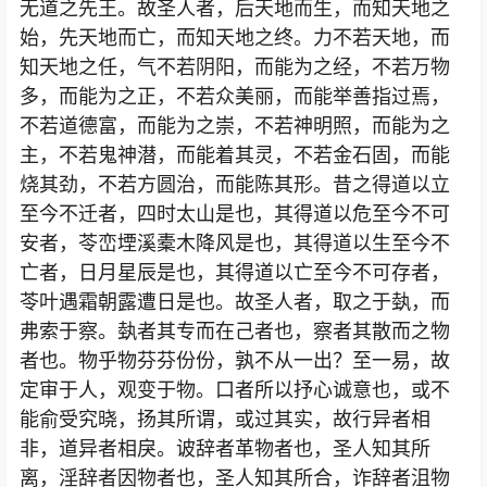
无道之先王。故圣人者，后天地而生，而知天地之
始，先天地而亡，而知天地之终。力不若天地，而
知天地之任，气不若阴阳，而能为之经，不若万物
多，而能为之正，不若众美丽，而能举善指过焉，
不若道德富，而能为之崇，不若神明照，而能为之
主，不若鬼神潜，而能着其灵，不若金石固，而能
烧其劲，不若方圆治，而能陈其形。昔之得道以立
至今不迁者，四时太山是也，其得道以危至今不可
安者，苓峦堙溪橐木降风是也，其得道以生至今不
亡者，日月星辰是也，其得道以亡至今不可存者，
苓叶遇霜朝露遭日是也。故圣人者，取之于埶，而
弗索于察。埶者其专而在己者也，察者其散而之物
者也。物乎物芬芬份份，孰不从一出？至一易，故
定审于人，观变于物。口者所以抒心诚意也，或不
能俞受究晓，扬其所谓，或过其实，故行异者相
非，道异者相戾。诐辞者革物者也，圣人知其所
离，淫辞者因物者也，圣人知其所合，诈辞者沮物