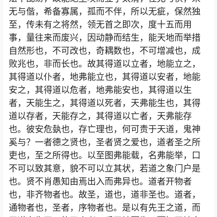
无与偕，希备寡属，孤而不伴，所以无疵，保然独
至，传未有之将然，领无首之即次，度十五而用
事，量往来而废兴，因动静而结生，能天地而举措
自然形也，不可改也，奇耦数也，不可增减也，成
败兆也，非而长也。故其得道以立者，地能立之，
其得道以仆者，地弗能立也，其得道以安者，地能
安之，其得道以危者，地弗能安也，其得道以生
者，天能生之，其得道以死者，天弗能生也，其得
道以存者，天能存之，其得道以亡者，天弗能存
也。彼安危埶也，存亡理也，何可责于天道，鬼神
奚与？一者德之贤也，圣者贤之爱也，道者圣之所
吏也，至之所得也。以至图弗能载，名弗能举，口
不可以致其意，貌不可以立其状，若道之象门户是
也。贤不肖愚知由焉出入而弗异也。道者开物者
也，非齐物者也。故圣，道也，道非圣也。道者，
通物者也，圣者，序物者也。是以有先王之道，而