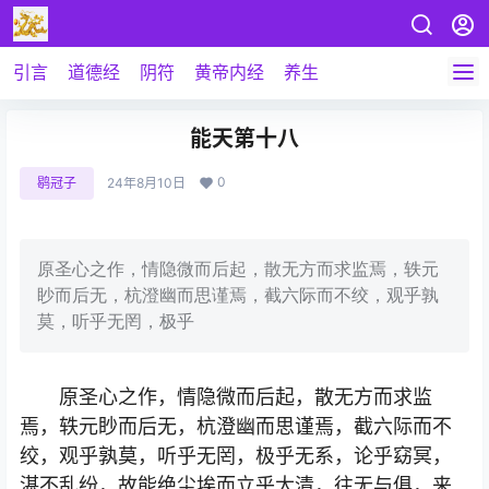
引言
道德经
阴符
黄帝内经
养生
能天第十八
0
鹖冠子
24年8月10日
原圣心之作，情隐微而后起，散无方而求监焉，轶元
眇而后无，杭澄幽而思谨焉，截六际而不绞，观乎孰
莫，听乎无罔，极乎
原圣心之作，情隐微而后起，散无方而求监
焉，轶元眇而后无，杭澄幽而思谨焉，截六际而不
绞，观乎孰莫，听乎无罔，极乎无系，论乎窈冥，
湛不乱纷，故能绝尘埃而立乎太清，往无与俱，来