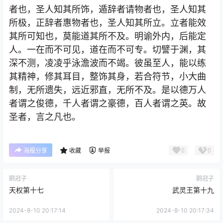
者也，圣人知其所饰，遁辞者请物者也，圣人知其
所极，正辞者惠物者也，圣人知其所立。立者能效
其所可知也，莫能道其所不及。明谕外内，后能定
人。一在而不可见，道在而不可专。切譬于渊，其
深不测，凌凌乎泳澹波而不竭。彼虽至人，能以练
其精神，修其耳目，整饰其身，若合符节，小大曲
制，无所遗失，远近邪直，无所不及。是以德万人
者谓之俊德，千人者谓之豪德，百人者谓之英。故
圣者，言之凡也。
0
0
海报分享
收藏
举报
鹖冠子
鹖冠子
天权第十七
武灵王第十九
2024-8-10 20:17:14
2024-8-10 20:17:34